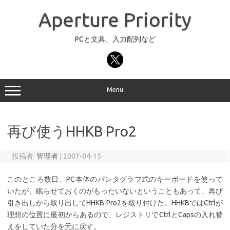
コ
ン
Aperture Priority
テ
ン
ツ
へ
PCと文具、入力配列など
ス
キ
ッ
プ
Menu
再び使うHHKB Pro2
投稿者:
管理者
|
2007-04-15
このところ数日、PC本体のパンタグラフ式のキーボードを使って
いたが、眠らせておくのがもったいないということもあって、再び
引き出しから取り出してHHKB Pro2を取り付けた。HHKBではCtrlが
理想の位置に最初からあるので、レジストリでCtrlとCapsの入れ替
えをしていた分を元に戻す。