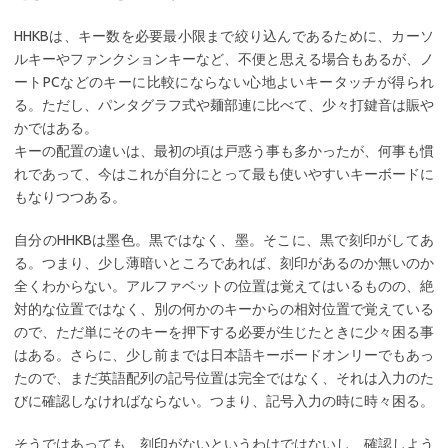
HHKBは、キー数を必要最小限まで絞り込んであるために、カーソ
ルキーやファンクションキーなど、不便と思える場合もあるが、ノ
ートPCなどのキーに比較にならない心地よいキータッチが得られ
る。ただし、パンタグラフ式や麺部連に比べて、少々打鍵音は賑や
かではある。
キーの配置の違いは、最初の頃は戸惑う事も多かったが、何事も慣
れであって、今はこれが自分にとって最も使いやすいキーボードに
もなりつつある。
自分のHHKBは墨色。黒ではなく、墨。そこに、黒で刻印がしてあ
る。つまり、少し薄暗いところであれば、刻印があるのか無いのか
全くわからない。アルファベットの位置は覚えてはいるものの、絶
対的な位置ではなく、別の何かのキーからの相対位置で覚えている
ので、ただ単にそのキーを押下する必要が生じたときに少々困る事
はある。さらに、少し前までは日本語キーボードオンリーでもあっ
たので、まだ英語配列の記号位置は完全ではなく、それは入力のた
びに確認しなければならない。つまり、記号入力の時に時々困る。
そうではあっても、刻印がないというわけではないし、確認しよう