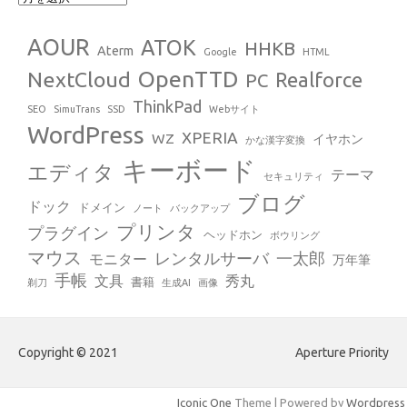
AOUR
ATOK
HHKB
Aterm
Google
HTML
OpenTTD
NextCloud
Realforce
PC
ThinkPad
SEO
SimuTrans
SSD
Webサイト
WordPress
XPERIA
WZ
イヤホン
かな漢字変換
キーボード
エディタ
テーマ
セキュリティ
ブログ
ドック
ドメイン
ノート
バックアップ
プリンタ
プラグイン
ヘッドホン
ボウリング
マウス
レンタルサーバ
一太郎
モニター
万年筆
手帳
文具
秀丸
書籍
剃刀
生成AI
画像
Copyright © 2021
Aperture Priority
Iconic One
Theme | Powered by
Wordpress