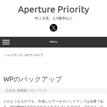
コ
ン
Aperture Priority
テ
ン
ツ
へ
PCと文具、入力配列など
ス
キ
ッ
プ
Menu
「
バックアップ
」タグアーカイブ
WPのバックアップ
投稿者:
管理者
|
2021-10-27
どのようなものでも、作成したデータのバックアップは必要であ
る。WordPressのデータやカスタマイズしたテーマ、プラグインな