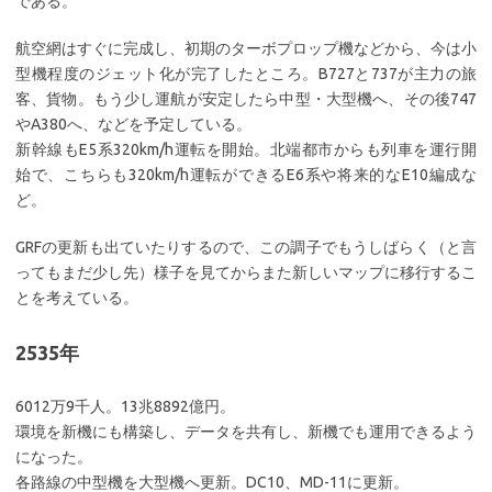
である。
航空網はすぐに完成し、初期のターボプロップ機などから、今は小
型機程度のジェット化が完了したところ。B727と737が主力の旅
客、貨物。もう少し運航が安定したら中型・大型機へ、その後747
やA380へ、などを予定している。
新幹線もE5系320km/h運転を開始。北端都市からも列車を運行開
始で、こちらも320km/h運転ができるE6系や将来的なE10編成な
ど。
GRFの更新も出ていたりするので、この調子でもうしばらく（と言
ってもまだ少し先）様子を見てからまた新しいマップに移行するこ
とを考えている。
2535年
6012万9千人。13兆8892億円。
環境を新機にも構築し、データを共有し、新機でも運用できるよう
になった。
各路線の中型機を大型機へ更新。DC10、MD-11に更新。