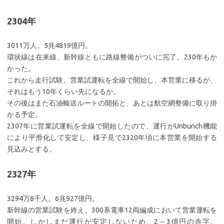
2304年
3011万人。5兆4819億円。
環状線は在来線、新幹線ともに路線整備がついに完了。230年もか
かった。
これから走行試験、営業試運転を全線で開始し、本営業に移るが、
それはもう10年くらい先になるか。
その後はまた石油輸送ルートの開拓と、あとは航空網整備に取り掛
かる予定。
2307年に営業試運転を全線で開始したので、運行がUnbunch機能
により平滑化して安定し、様子見で2320年頃に本営業を開始する
見込みとする。
2327年
3294万8千人。6兆927億円。
新幹線の営業試験を終え、300系電車12両編成において営業運転を
開始。しかしまだ運行が安定しないため、2～3億円の赤字。