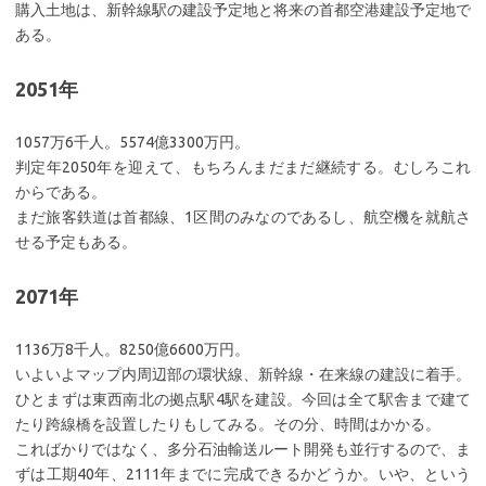
購入土地は、新幹線駅の建設予定地と将来の首都空港建設予定地で
ある。
2051年
1057万6千人。5574億3300万円。
判定年2050年を迎えて、もちろんまだまだ継続する。むしろこれ
からである。
まだ旅客鉄道は首都線、1区間のみなのであるし、航空機を就航さ
せる予定もある。
2071年
1136万8千人。8250億6600万円。
いよいよマップ内周辺部の環状線、新幹線・在来線の建設に着手。
ひとまずは東西南北の拠点駅4駅を建設。今回は全て駅舎まで建て
たり跨線橋を設置したりもしてみる。その分、時間はかかる。
こればかりではなく、多分石油輸送ルート開発も並行するので、ま
ずは工期40年、2111年までに完成できるかどうか。いや、という