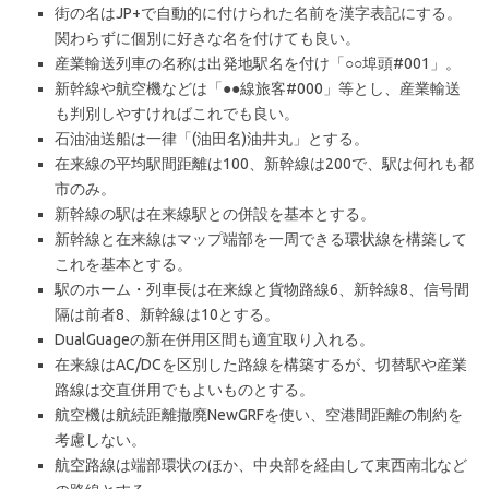
街の名はJP+で自動的に付けられた名前を漢字表記にする。
関わらずに個別に好きな名を付けても良い。
産業輸送列車の名称は出発地駅名を付け「○○埠頭#001」。
新幹線や航空機などは「●●線旅客#000」等とし、産業輸送
も判別しやすければこれでも良い。
石油油送船は一律「(油田名)油井丸」とする。
在来線の平均駅間距離は100、新幹線は200で、駅は何れも都
市のみ。
新幹線の駅は在来線駅との併設を基本とする。
新幹線と在来線はマップ端部を一周できる環状線を構築して
これを基本とする。
駅のホーム・列車長は在来線と貨物路線6、新幹線8、信号間
隔は前者8、新幹線は10とする。
DualGuageの新在併用区間も適宜取り入れる。
在来線はAC/DCを区別した路線を構築するが、切替駅や産業
路線は交直併用でもよいものとする。
航空機は航続距離撤廃NewGRFを使い、空港間距離の制約を
考慮しない。
航空路線は端部環状のほか、中央部を経由して東西南北など