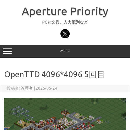
コ
ン
Aperture Priority
テ
ン
ツ
へ
PCと文具、入力配列など
ス
キ
ッ
プ
Menu
OpenTTD 4096*4096 5回目
投稿者:
管理者
|
2025-05-24