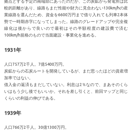
拠点とする予定の南端部にあったのだが、この炭鉱から発電所は比
較的距離があり、線路もまだ性能や財力に見合わない130km/hの産
業線路を選んだため、資金を6600万円まで借り入れても列車2本体
勢で一時期赤字になってしまった。線路のグレードアップや完全複
線化は後からで良いので最初はその半額程度の建設費で済む
100km/h規格のもので当面建設・事業化を進める。
1931年
人口757万2千人。7億5400万円。
炭鉱からの石炭ルートを開発しているが、まだ思ったほどの資産増
加率ではない。
借入金の返済もまだしていない。利息は2％なので、まあそのくら
いはもう少し後でもいいか。それを差し引くと、前回マップと同じ
くらいの利益の伸びである。
1939年
人口766万2千人。30億1300万円。