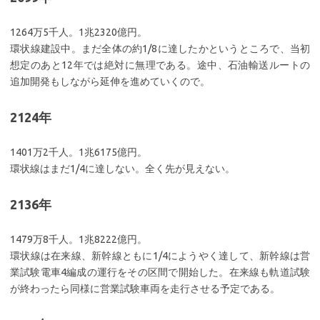
1264万5千人。1兆2320億円。
環状線建設中。まだ全体の約1/8に達したかというところで、当初
想定のあと12年では絶対に無理である。途中、石油輸送ルートの
追加開発もしながら延伸を進めていくので。
2124年
1401万2千人。1兆6175億円。
環状線はまだ1/4に達しない。全く先が見えない。
2136年
1479万8千人。1兆8222億円。
環状線は在来線、新幹線ともに1/4にようやく達して、新幹線は営
業試験電車4編成の運行をその区間で開始した。在来線も軌道試験
が終わったら同様に営業試験車両を走行させる予定である。