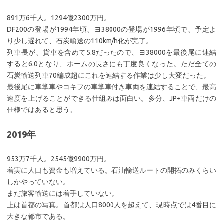
891万6千人。1294億2300万円。
DF200の登場が1994年頃、ヨ38000の登場が1996年頃で、予定よ
り少し遅れて、石炭輸送の110km/h化が完了。
列車長が、貨車を含めて5.8だったので、ヨ38000を最後尾に連結
すると6.0となり、ホームの長さにも丁度良くなった。ただ全ての
石炭輸送列車70編成超にこれを連結する作業は少し大変だった。
最後尾に車掌車やコキフの車掌車付き車両を連結することで、最高
速度を上げることができる仕組みは面白い。多分、JP+車両だけの
仕様ではあると思う。
2019年
953万7千人。2545億9900万円。
着実に人口も資金も増えている。石油輸送ルートの開拓のみくらい
しかやっていない。
まだ旅客輸送には着手していない。
上は首都の写真。首都は人口8000人を超えて、現時点では4番目に
大きな都市である。