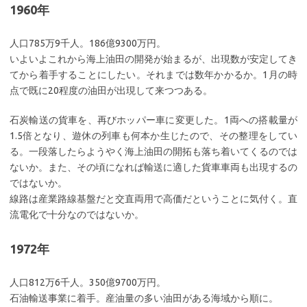
1960年
人口785万9千人。186億9300万円。
いよいよこれから海上油田の開発が始まるが、出現数が安定してき
てから着手することにしたい。それまでは数年かかるか。1月の時
点で既に20程度の油田が出現して来つつある。
石炭輸送の貨車を、再びホッパー車に変更した。1両への搭載量が
1.5倍となり、遊休の列車も何本か生じたので、その整理をしてい
る。一段落したらようやく海上油田の開拓も落ち着いてくるのでは
ないか。また、その頃になれば輸送に適した貨車車両も出現するの
ではないか。
線路は産業路線基盤だと交直両用で高価だということに気付く。直
流電化で十分なのではないか。
1972年
人口812万6千人。350億9700万円。
石油輸送事業に着手。産油量の多い油田がある海域から順に。