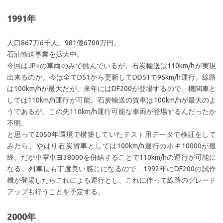
1991年
人口867万6千人。981億6700万円。
石油輸送事業を拡大中。
今回はJP+の車両のみで挑んでいるが、石炭輸送は110km/hが実現
出来るのか。今は全てD51から更新してDD51で95km/h運行。線路
は100km/hが最大だが、来年にはDF200が登場するので、機関車と
しては110km/h運行が可能。石炭輸送の貨車は100km/hが最大のよ
うであるが、この先110km/h運行可能な車両が登場するんだったか
不明。
と思って2050年環境で構築していたテスト用データで検証をして
みたら、やはり石炭貨車としては100km/h運行のホキ10000が最
終。だが車掌車ヨ38000を併結することで110km/hの運行が可能に
なる。列車長も丁度良い感じになるので、1992年にDF200の試作
機が登場したらこれによる運行とし、これに伴って線路のグレード
アップも行うことを予定する。
2000年