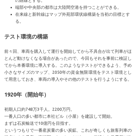
の路線とする。
端部や中央部の都市は大陸間空港を持つことができる。
在来線と新幹線はマップ外苑部環状線構築を当初の目標とす
る。
テスト環境の構築
前々回、車両を購入して運行を開始してから不具合が出て列車がほ
とんど動けなくなる場合があったので、今回もそれを事前に検証し
てから本番環境に導入する。このようなテストができるよう、予め
小さなサイズのマップ、2050年の資金無限環境をテスト環境とし
て用意しておき、車両の導入やその他のテストを行うようにする。
1920年（開始年）
初期人口約748万3千人。2200万円。
一番人口の多い都市に本社ビル（小屋）を建設して開始。
まずは石炭輸送で10億円を目指す。
というつもりで一番産炭量の多い炭鉱、これが奇しくも旅客列車の