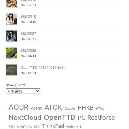
2025-12-23
雑記2510
2025-10-18
雑記2507
2025-07-31
雑記2506
2025-06-14
OpenTTD 4096*4096 5回目
2025-05-24
アーカイブ
AOUR
ATOK
HHKB
Aterm
Google
HTML
OpenTTD
NextCloud
Realforce
PC
ThinkPad
SEO
SimuTrans
SSD
Webサイト