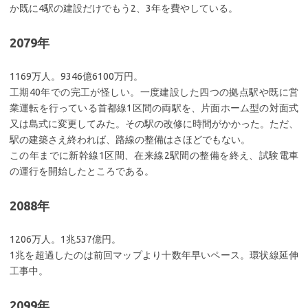
か既に4駅の建設だけでもう2、3年を費やしている。
2079年
1169万人。9346億6100万円。
工期40年での完工が怪しい。一度建設した四つの拠点駅や既に営
業運転を行っている首都線1区間の両駅を、片面ホーム型の対面式
又は島式に変更してみた。その駅の改修に時間がかかった。ただ、
駅の建築さえ終われば、路線の整備はさほどでもない。
この年までに新幹線1区間、在来線2駅間の整備を終え、試験電車
の運行を開始したところである。
2088年
1206万人。1兆537億円。
1兆を超過したのは前回マップより十数年早いペース。環状線延伸
工事中。
2099年