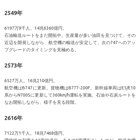
2549年
6197万9千人。14兆6360億円。
石油輸送ルートをまだ開拓中。生産量が多い油田を見つけて、その
近辺を開発しながら、航空機の輸送が安定して、次の747へのアッ
プグレードのタイミングを見極める。
2573年
6527万人。16兆210億円。
航空機はB747に更新。貨物機はB777-200F。新幹線車両はE5/E10
系からN700Sに更新して360km/h運転を実施。石油や石炭ルートを
なお開拓しながら、様子を見る段階。
2616年
7122万1千人。18兆7468億円。