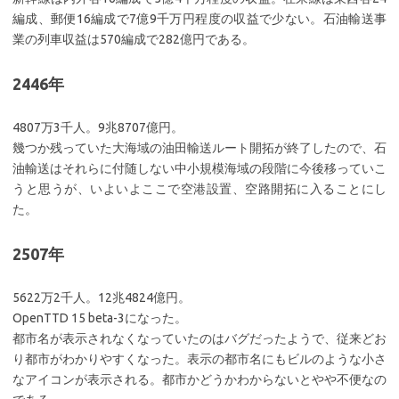
編成、郵便16編成で7億9千万円程度の収益で少ない。石油輸送事
業の列車収益は570編成で282億円である。
2446年
4807万3千人。9兆8707億円。
幾つか残っていた大海域の油田輸送ルート開拓が終了したので、石
油輸送はそれらに付随しない中小規模海域の段階に今後移っていこ
うと思うが、いよいよここで空港設置、空路開拓に入ることにし
た。
2507年
5622万2千人。12兆4824億円。
OpenTTD 15 beta-3になった。
都市名が表示されなくなっていたのはバグだったようで、従来どお
り都市がわかりやすくなった。表示の都市名にもビルのような小さ
なアイコンが表示される。都市かどうかわからないとやや不便なの