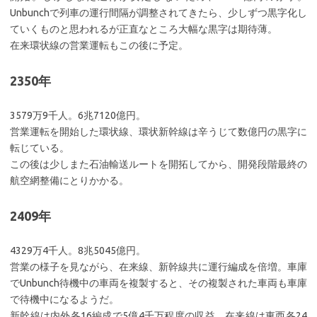
Unbunchで列車の運行間隔が調整されてきたら、少しずつ黒字化し
ていくものと思われるが正直なところ大幅な黒字は期待薄。
在来環状線の営業運転もこの後に予定。
2350年
3579万9千人。6兆7120億円。
営業運転を開始した環状線、環状新幹線は辛うじて数億円の黒字に
転じている。
この後は少しまた石油輸送ルートを開拓してから、開発段階最終の
航空網整備にとりかかる。
2409年
4329万4千人。8兆5045億円。
営業の様子を見ながら、在来線、新幹線共に運行編成を倍増。車庫
でUnbunch待機中の車両を複製すると、その複製された車両も車庫
で待機中になるようだ。
新幹線は内外各16編成で5億4千万程度の収益。在来線は東西各24