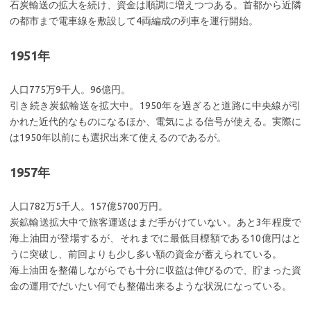
石炭輸送の拡大を続け、資金は順調に増えつつある。首都から近隣
の都市まで電車線を敷設して4両編成の列車を運行開始。
1951年
人口775万9千人。96億円。
引き続き炭鉱輸送を拡大中。1950年を過ぎると道路に中央線が引
かれた近代的なものになるほか、電気による信号が使える。実際に
は1950年以前にも選択出来て使えるのであるが。
1957年
人口782万5千人。157億5700万円。
炭鉱輸送拡大中で旅客運送はまだ手がけていない。あと3年程度で
海上油田が登場するが、それまでに最低目標額である10億円はと
うに突破し、前回よりも少し多い額の資金が蓄えられている。
海上油田を整備しながらでも十分に収益は伸びるので、貯まった資
金の運用でだいたい何でも整備出来るような状況になっている。