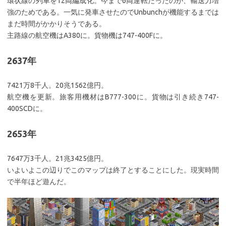
環状線の列車を12両編成化。今まで6両運転だったのが、輸送力増
強のためである。一気に発車させたのでUnbunchが機能するまでは
まだ時間がかかりそうである。
主路線の航空機はA380に。貨物機は747-400Fに。
2637年
7421万8千人。20兆1562億円。
航空機を更新。旅客用機材はB777-300に。貨物は引き続き747-
400SCDに。
2653年
7647万3千人。21兆3425億円。
いよいよこの辺りでこのマップは終了とすることにした。現実時間
で半年ほど遊んだ。