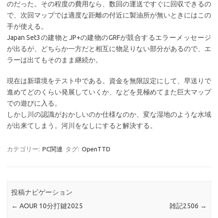
のだった。その程度の費用なら、数回の運送ですぐに回収できるの
で、次回マップでは適度な距離の付近に製油所が無いときにはこの
手が使える。
Japan Set3の建物とJP+の建物のGRFが競合するエラーメッセージ
が出るが、どちらか一方だと相互に物足りない部分があるので、エ
ラーは出てもそのまま継続か。
現在は新環境をテスト中である。資金を無限設定にして、早送りで
進めてどのくらい発展していくか、などを見極めてまた巨大マップ
での遊びに入る。
しかし川の認識がおかしいのか仕様なのか、変な湿地のような水域
が出来てしまう。河川をなしにすると解決する。
カテゴリー:
PC関連
タグ:
OpenTTD
投稿ナビゲーション
←
AOUR 10分打鍵2025
雑記2506
→