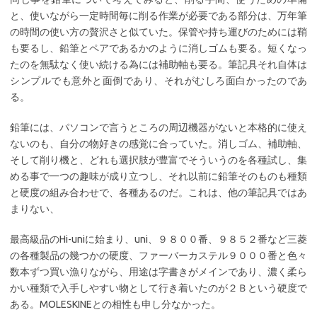
と、使いながら一定時間毎に削る作業が必要である部分は、万年筆
の時間の使い方の贅沢さと似ていた。保管や持ち運びのためには鞘
も要るし、鉛筆とペアであるかのように消しゴムも要る。短くなっ
たのを無駄なく使い続ける為には補助軸も要る。筆記具それ自体は
シンプルでも意外と面倒であり、それがむしろ面白かったのであ
る。
鉛筆には、パソコンで言うところの周辺機器がないと本格的に使え
ないのも、自分の物好きの感覚に合っていた。消しゴム、補助軸、
そして削り機と、どれも選択肢が豊富でそういうのを各種試し、集
める事で一つの趣味が成り立つし、それ以前に鉛筆そのものも種類
と硬度の組み合わせで、各種あるのだ。これは、他の筆記具ではあ
まりない、
最高級品のHi-uniに始まり、uni、９８００番、９８５２番など三菱
の各種製品の幾つかの硬度、ファーバーカステル９０００番と色々
数本ずつ買い漁りながら、用途は字書きがメインであり、濃く柔ら
かい種類で入手しやすい物として行き着いたのが２Ｂという硬度で
ある。MOLESKINEとの相性も申し分なかった。