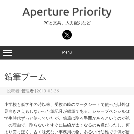
コ
ン
Aperture Priority
テ
ン
ツ
へ
PCと文具、入力配列など
ス
キ
ッ
プ
Menu
鉛筆ブーム
投稿者:
管理者
|
2013-05-26
小学校も低学年の時以来、受験の時のマークシートで使った以外は
見向きさえもしなかった筆記具が鉛筆である。シャープペンシルは
学生時代ずっと使っていたが、鉛筆は削る手間があるというのが第
一の理由で、削らないとすぐに描線が太くなるのも嫌だったし、何
より安っぽく、古く味気ない事務用の物、あるいは幼稚で子供が使