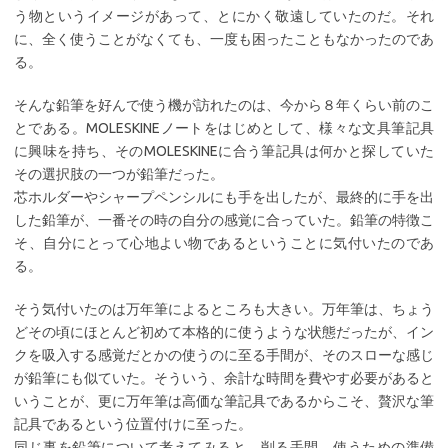
う物というイメージがあって、とにかく敬遠していたのだ。それ
に、全く使うことがなくても、一度も困ったこともなかったのであ
る。
そんな鉛筆を好んで使う機が訪れたのは、今から８年くらい前のこ
とである。MOLESKINEノートをはじめとして、様々な文具筆記具
に興味を持ち、そのMOLESKINEに合う筆記具は何かと探していた
その選択肢の一つが鉛筆だった。
芯ホルダーやシャープペンシルにも手を出したが、最終的に手を出
した鉛筆が、一番その時の自分の感覚に合っていた。鉛筆の特徴こ
そ、自分にとって心地よい物であるということに気付いたのであ
る。
そう気付いたのは万年筆によるところも大きい。万年筆は、ちょう
どその頃にほとんど初めて本格的に使うような状態だったが、イン
クを吸入する感覚だとかの使うのに至る手間が、そのスローな感じ
が鉛筆にも似ていた。そういう、余計な時間を費やす必要があると
いうことが、更に万年筆は高価な筆記具であるからこそ、贅沢な筆
記具であるという位置付けに至った。
同じ事を鉛筆について考えてみると、削る手間、使うための準備