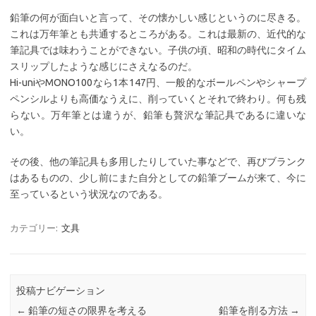
鉛筆の何が面白いと言って、その懐かしい感じというのに尽きる。
これは万年筆とも共通するところがある。これは最新の、近代的な
筆記具では味わうことができない。子供の頃、昭和の時代にタイム
スリップしたような感じにさえなるのだ。
Hi-uniやMONO100なら1本147円、一般的なボールペンやシャープ
ペンシルよりも高価なうえに、削っていくとそれで終わり。何も残
らない。万年筆とは違うが、鉛筆も贅沢な筆記具であるに違いな
い。
その後、他の筆記具も多用したりしていた事などで、再びブランク
はあるものの、少し前にまた自分としての鉛筆ブームが来て、今に
至っているという状況なのである。
カテゴリー:
文具
投稿ナビゲーション
←
鉛筆の短さの限界を考える
鉛筆を削る方法
→