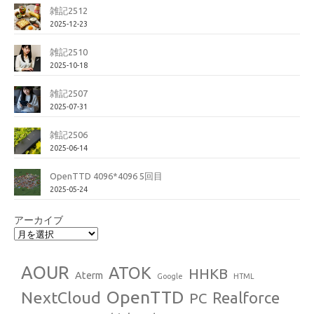
雑記2512
2025-12-23
雑記2510
2025-10-18
雑記2507
2025-07-31
雑記2506
2025-06-14
OpenTTD 4096*4096 5回目
2025-05-24
アーカイブ
AOUR
ATOK
HHKB
Aterm
Google
HTML
OpenTTD
NextCloud
Realforce
PC