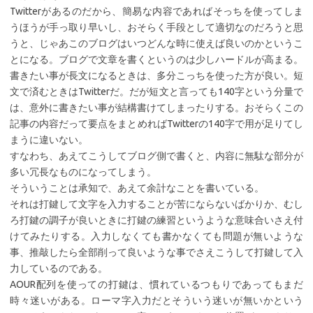
Twitterがあるのだから、簡易な内容であればそっちを使ってしま
うほうが手っ取り早いし、おそらく手段として適切なのだろうと思
うと、じゃあこのブログはいつどんな時に使えば良いのかというこ
とになる。ブログで文章を書くというのは少しハードルが高まる。
書きたい事が長文になるときは、多分こっちを使った方が良い。短
文で済むときはTwitterだ。だが短文と言っても140字という分量で
は、意外に書きたい事が結構書けてしまったりする。おそらくこの
記事の内容だって要点をまとめればTwitterの140字で用が足りてし
まうに違いない。
すなわち、あえてこうしてブログ側で書くと、内容に無駄な部分が
多い冗長なものになってしまう。
そういうことは承知で、あえて余計なことを書いている。
それは打鍵して文字を入力することが苦にならないばかりか、むし
ろ打鍵の調子が良いときに打鍵の練習というような意味合いさえ付
けてみたりする。入力しなくても書かなくても問題が無いような
事、推敲したら全部削って良いような事でさえこうして打鍵して入
力しているのである。
AOUR配列を使っての打鍵は、慣れているつもりであってもまだ
時々迷いがある。ローマ字入力だとそういう迷いが無いかという