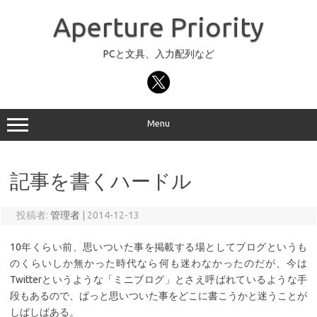
コ
ン
Aperture Priority
テ
ン
ツ
へ
PCと文具、入力配列など
ス
キ
ッ
プ
Menu
記事を書くハードル
投稿者:
管理者
|
2014-12-13
10年くらい前、思いついた事を掲載する場としてブログというも
のくらいしか無かった時代なら何も迷わなかったのだが、今は
Twitterというような「ミニブログ」とさえ呼ばれているような手
段もあるので、ぱっと思いついた事をどこに書こうかと迷うことが
しばしばある。