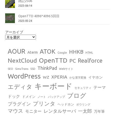
雑記2506
2025-06-14
OpenTTD 4096*4096 5回目
2025-05-24
アーカイブ
AOUR
ATOK
HHKB
Aterm
Google
HTML
OpenTTD
NextCloud
Realforce
PC
ThinkPad
SEO
SimuTrans
SSD
Webサイト
WordPress
XPERIA
WZ
イヤホン
かな漢字変換
キーボード
エディタ
テーマ
セキュリティ
ブログ
ドック
ドメイン
ノート
バックアップ
プリンタ
プラグイン
ヘッドホン
ボウリング
マウス
レンタルサーバ
一太郎
モニター
万年筆