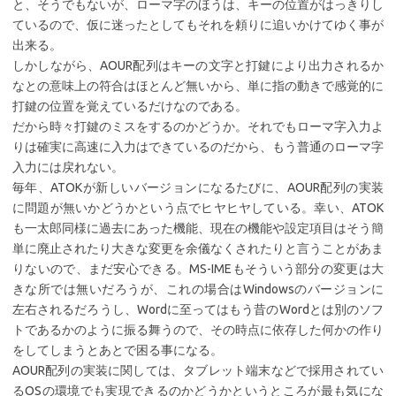
と、そうでもないが、ローマ字のほうは、キーの位置がはっきりし
ているので、仮に迷ったとしてもそれを頼りに追いかけてゆく事が
出来る。
しかしながら、AOUR配列はキーの文字と打鍵により出力されるか
なとの意味上の符合はほとんど無いから、単に指の動きで感覚的に
打鍵の位置を覚えているだけなのである。
だから時々打鍵のミスをするのかどうか。それでもローマ字入力よ
りは確実に高速に入力はできているのだから、もう普通のローマ字
入力には戻れない。
毎年、ATOKが新しいバージョンになるたびに、AOUR配列の実装
に問題が無いかどうかという点でヒヤヒヤしている。幸い、ATOK
も一太郎同様に過去にあった機能、現在の機能や設定項目はそう簡
単に廃止されたり大きな変更を余儀なくされたりと言うことがあま
りないので、まだ安心できる。MS-IMEもそういう部分の変更は大
きな所では無いだろうが、これの場合はWindowsのバージョンに
左右されるだろうし、Wordに至ってはもう昔のWordとは別のソフ
トであるかのように振る舞うので、その時点に依存した何かの作り
をしてしまうとあとで困る事になる。
AOUR配列の実装に関しては、タブレット端末などで採用されてい
るOSの環境でも実現できるのかどうかというところが最も気にな