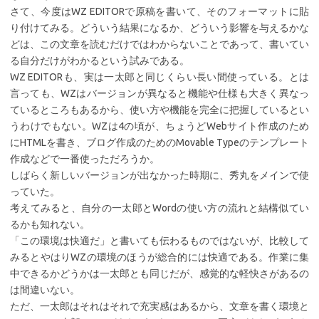
さて、今度はWZ EDITORで原稿を書いて、そのフォーマットに貼
り付けてみる。どういう結果になるか、どういう影響を与えるかな
どは、この文章を読むだけではわからないことであって、書いてい
る自分だけがわかるという試みである。
WZ EDITORも、実は一太郎と同じくらい長い間使っている。とは
言っても、WZはバージョンが異なると機能や仕様も大きく異なっ
ているところもあるから、使い方や機能を完全に把握しているとい
うわけでもない。WZは4の頃が、ちょうどWebサイト作成のため
にHTMLを書き、ブログ作成のためのMovable Typeのテンプレート
作成などで一番使っただろうか。
しばらく新しいバージョンが出なかった時期に、秀丸をメインで使
っていた。
考えてみると、自分の一太郎とWordの使い方の流れと結構似てい
るかも知れない。
「この環境は快適だ」と書いても伝わるものではないが、比較して
みるとやはりWZの環境のほうが総合的には快適である。作業に集
中できるかどうかは一太郎とも同じだが、感覚的な軽快さがあるの
は間違いない。
ただ、一太郎はそれはそれで充実感はあるから、文章を書く環境と