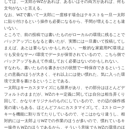
しては、一太郎かWZがあれば、あるいはその両方があれば、何も
文句がないと言える。
なお、WZで書いて一太郎に一度移す場合はテキストを一旦一太郎
に貼り付けるという操作も必要になるから、手間が増えることも違
いない。
ところで、前の投稿では書いたものがローカルの環境に残ることで
バックアップにもなると書いたが、実際には一旦書いて投稿してし
まえば、あとは要らないかもしれない。一般的な家庭用PC環境よ
りも安全なサーバ環境でデータが保管されているので、こちら側で
バックアップをあえて作成しておく必要はないのかもしれない。
すなわち、書いたものを書きかけの状態で一時保存できるというこ
との意義のほうが大きく、それ以上には使い慣れた、気に入った環
境で文章を書けるということである。
一太郎はキーカスタマイズにも限界があり、その部分はほとんどデ
フォルトのままだが、WZのキー定義に関しては自分は相当弄くり
回して、かなりオリジナルのものにしているので、その辺の操作感
覚の違いもある。ほとんどフルにカスタマイズして、2ストローク
キーを機能に割り当てたりしているので、そこはかなり違うし、相
対的には一太郎よりWZでの作業のほうが多いので、慣れているキ
ー操作もWZのほうであるから、そういう意味でもWZの環境のほ