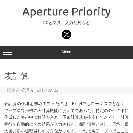
コ
ン
Aperture Priority
テ
ン
ツ
へ
PCと文具、入力配列など
ス
キ
ッ
プ
Menu
表計算
投稿者:
管理者
|
2017-03-22
表計算の仕組を初めて知ったのは、Excelでもロータスでもなく、
ワープロ専用機の表計算機能においてであった。特定の条件の下に
作成した表の中に数値を入れ、予め計算式を指定しておくと、計算
実行で自動的にその結果が入力される。四則演算と合計、平均、最
大値と最小値程度しかできなかったが、それでもワープロでここま