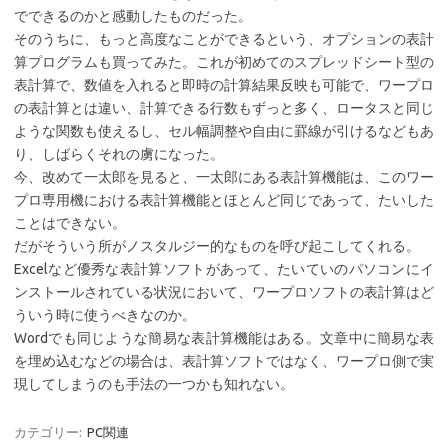
でできるのかと感動したものだった。
そのうちに、もっと高度なことができるという、オプションの表計
算プログラムも買ってみた。これが初めてのスプレッドシート型の
表計算で、数値を入れると即時の計算結果反映も可能で、ワープロ
の表計算とは違い、計算できる行数もずっと多く、ロータスと同じ
ような関数も使えるし、セル幅調整や自由に罫線が引けるなどもあ
り、しばらくそれの虜になった。
今、改めて一太郎を見ると、一太郎にある表計算機能は、このワー
プロ専用機における表計算機能とほとんど同じであって、たいした
ことはできない。
だがそういう所がノスタルジー的なものを呼び起こしてくれる。
Excelなど優秀な表計算ソフトがあって、たいていのパソコンにイ
ンストールされている状況において、ワープロソフトの表計算はど
ういう時に使うべきなのか。
Wordでも同じような簡易な表計算機能はある。文章中に簡易な表
を埋め込むなどの場合は、表計算ソフトではなく、ワープロ側で実
現してしまうのも手法の一つかも知れない。
カテゴリー:
PC関連