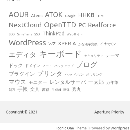
AOUR
ATOK
HHKB
Aterm
Google
HTML
OpenTTD
NextCloud
Realforce
PC
ThinkPad
SEO
SimuTrans
SSD
Webサイト
WordPress
XPERIA
WZ
イヤホン
かな漢字変換
キーボード
エディタ
テーマ
セキュリティ
ブログ
ドック
ドメイン
ノート
バックアップ
プリンタ
プラグイン
ヘッドホン
ボウリング
マウス
レンタルサーバ
一太郎
モニター
万年筆
手帳
文具
秀丸
書籍
剃刀
生成AI
画像
Copyright © 2021
Aperture Priority
Iconic One
Theme | Powered by
Wordpress