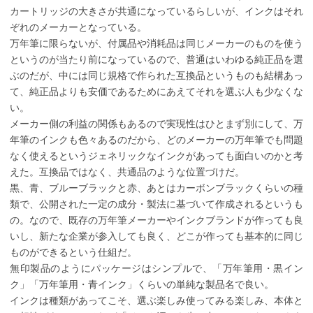
カートリッジの大きさが共通になっているらしいが、インクはそれ
ぞれのメーカーとなっている。
万年筆に限らないが、付属品や消耗品は同じメーカーのものを使う
というのが当たり前になっているので、普通はいわゆる純正品を選
ぶのだが、中には同じ規格で作られた互換品というものも結構あっ
て、純正品よりも安価であるためにあえてそれを選ぶ人も少なくな
い。
メーカー側の利益の関係もあるので実現性はひとまず別にして、万
年筆のインクも色々あるのだから、どのメーカーの万年筆でも問題
なく使えるというジェネリックなインクがあっても面白いのかと考
えた。互換品ではなく、共通品のような位置づけだ。
黒、青、ブルーブラックと赤、あとはカーボンブラックくらいの種
類で、公開された一定の成分・製法に基づいて作成されるというも
の。なので、既存の万年筆メーカーやインクブランドが作っても良
いし、新たな企業が参入しても良く、どこが作っても基本的に同じ
ものができるという仕組だ。
無印製品のようにパッケージはシンプルで、「万年筆用・黒イン
ク」「万年筆用・青インク」くらいの単純な製品名で良い。
インクは種類があってこそ、選ぶ楽しみ使ってみる楽しみ、本体と