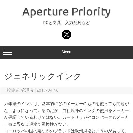
コ
ン
Aperture Priority
テ
ン
ツ
へ
PCと文具、入力配列など
ス
キ
ッ
プ
Menu
ジェネリックインク
投稿者:
管理者
|
2017-04-16
万年筆のインクは、基本的にどのメーカーのものを使っても問題が
ないようになっているのだが、自社以外のインクの使用をメーカー
が保証しているわけではない。カートリッジやコンバータもメーカ
ー毎に異なる規格で互換性がない。
ヨーロッパの国の幾つかのブランドは欧州規格というのがあって、