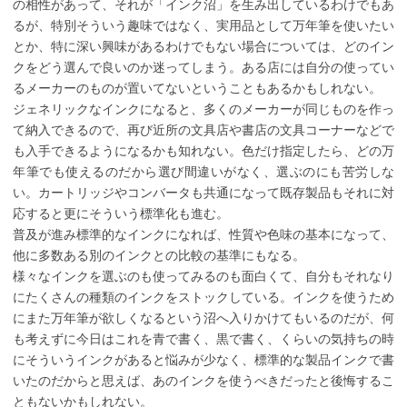
の相性があって、それが「インク沼」を生み出しているわけでもあ
るが、特別そういう趣味ではなく、実用品として万年筆を使いたい
とか、特に深い興味があるわけでもない場合については、どのイン
クをどう選んで良いのか迷ってしまう。ある店には自分の使ってい
るメーカーのものが置いてないということもあるかもしれない。
ジェネリックなインクになると、多くのメーカーが同じものを作っ
て納入できるので、再び近所の文具店や書店の文具コーナーなどで
も入手できるようになるかも知れない。色だけ指定したら、どの万
年筆でも使えるのだから選び間違いがなく、選ぶのにも苦労しな
い。カートリッジやコンバータも共通になって既存製品もそれに対
応すると更にそういう標準化も進む。
普及が進み標準的なインクになれば、性質や色味の基本になって、
他に多数ある別のインクとの比較の基準にもなる。
様々なインクを選ぶのも使ってみるのも面白くて、自分もそれなり
にたくさんの種類のインクをストックしている。インクを使うため
にまた万年筆が欲しくなるという沼へ入りかけてもいるのだが、何
も考えずに今日はこれを青で書く、黒で書く、くらいの気持ちの時
にそういうインクがあると悩みが少なく、標準的な製品インクで書
いたのだからと思えば、あのインクを使うべきだったと後悔するこ
ともないかもしれない。