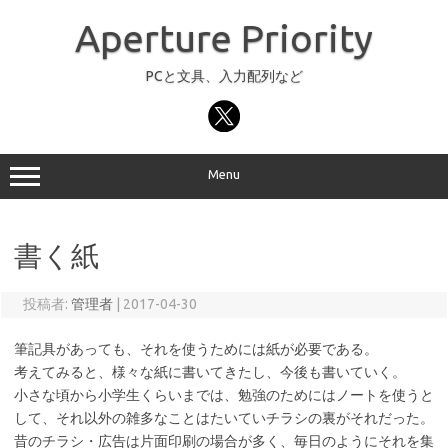
コ
ン
Aperture Priority
テ
ン
ツ
へ
PCと文具、入力配列など
ス
キ
ッ
プ
Menu
書く紙
投稿者:
管理者
|
2017-04-30
筆記具があっても、それを使うためには紙が必要である。
考えてみると、様々な紙に書いてきたし、今後も書いていく。
小さな頃から小学生くらいまでは、勉強のためにはノートを使うと
して、それ以外の雑多なことはたいていチラシの裏がそれだった。
昔のチラシ・広告は片面印刷の場合が多く、毎日のようにそれを集