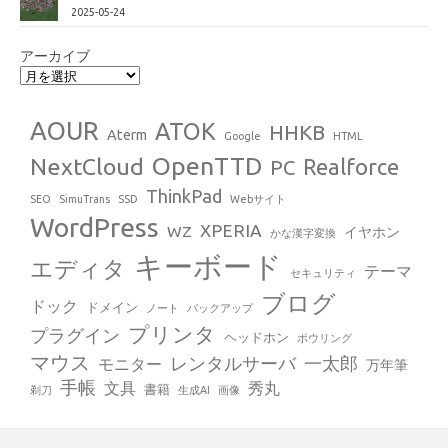
2025-05-24
アーカイブ
AOUR
ATOK
HHKB
Aterm
Google
HTML
OpenTTD
NextCloud
Realforce
PC
ThinkPad
SEO
SimuTrans
SSD
Webサイト
WordPress
XPERIA
WZ
イヤホン
かな漢字変換
キーボード
エディタ
テーマ
セキュリティ
ブログ
ドック
ドメイン
ノート
バックアップ
プリンタ
プラグイン
ヘッドホン
ボウリング
マウス
レンタルサーバ
一太郎
モニター
万年筆
手帳
文具
秀丸
書籍
剃刀
生成AI
画像