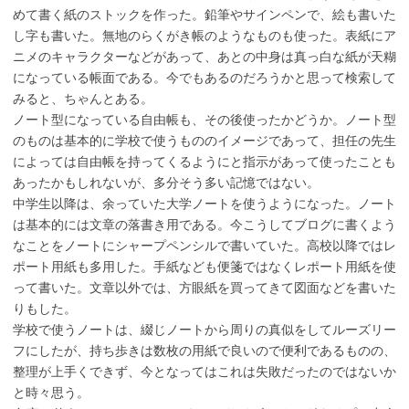
めて書く紙のストックを作った。鉛筆やサインペンで、絵も書いた
し字も書いた。無地のらくがき帳のようなものも使った。表紙にア
ニメのキャラクターなどがあって、あとの中身は真っ白な紙が天糊
になっている帳面である。今でもあるのだろうかと思って検索して
みると、ちゃんとある。
ノート型になっている自由帳も、その後使ったかどうか。ノート型
のものは基本的に学校で使うもののイメージであって、担任の先生
によっては自由帳を持ってくるようにと指示があって使ったことも
あったかもしれないが、多分そう多い記憶ではない。
中学生以降は、余っていた大学ノートを使うようになった。ノート
は基本的には文章の落書き用である。今こうしてブログに書くよう
なことをノートにシャープペンシルで書いていた。高校以降ではレ
ポート用紙も多用した。手紙なども便箋ではなくレポート用紙を使
って書いた。文章以外では、方眼紙を買ってきて図面などを書いた
りもした。
学校で使うノートは、綴じノートから周りの真似をしてルーズリー
フにしたが、持ち歩きは数枚の用紙で良いので便利であるものの、
整理が上手くできず、今となってはこれは失敗だったのではないか
と時々思う。