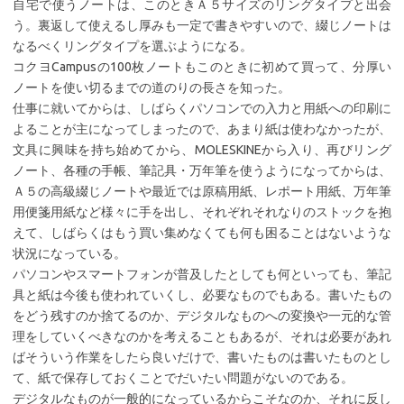
自宅で使うノートは、このときＡ５サイズのリングタイプと出会
う。裏返して使えるし厚みも一定で書きやすいので、綴じノートは
なるべくリングタイプを選ぶようになる。
コクヨCampusの100枚ノートもこのときに初めて買って、分厚い
ノートを使い切るまでの道のりの長さを知った。
仕事に就いてからは、しばらくパソコンでの入力と用紙への印刷に
よることが主になってしまったので、あまり紙は使わなかったが、
文具に興味を持ち始めてから、MOLESKINEから入り、再びリング
ノート、各種の手帳、筆記具・万年筆を使うようになってからは、
Ａ５の高級綴じノートや最近では原稿用紙、レポート用紙、万年筆
用便箋用紙など様々に手を出し、それぞれそれなりのストックを抱
えて、しばらくはもう買い集めなくても何も困ることはないような
状況になっている。
パソコンやスマートフォンが普及したとしても何といっても、筆記
具と紙は今後も使われていくし、必要なものでもある。書いたもの
をどう残すのか捨てるのか、デジタルなものへの変換や一元的な管
理をしていくべきなのかを考えることもあるが、それは必要があれ
ばそういう作業をしたら良いだけで、書いたものは書いたものとし
て、紙で保存しておくことでだいたい問題がないのである。
デジタルなものが一般的になっているからこそなのか、それに反し