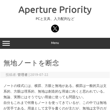
コ
ン
Aperture Priority
テ
ン
ツ
へ
PCと文具、入力配列など
ス
キ
ッ
プ
Menu
無地ノートを断念
投稿者:
管理者
|
2019-07-22
ノートの様式には、横罫、方眼と無地がある。横罫は一般的又は文
系的、方眼は理系的、無地は創造的な用途に向くと思われている。
無論、実際にはそうでない用途に使っても問題ない。
自分もこれまで何冊もノートを使ってきているが、この中では無地
が苦手である。用途として文字を書くのが主だが、無地は文字のガ