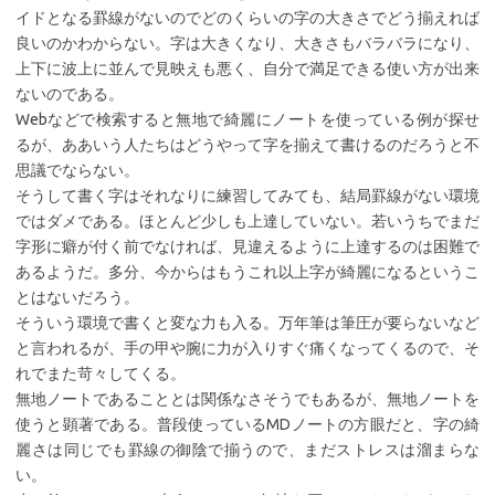
イドとなる罫線がないのでどのくらいの字の大きさでどう揃えれば
良いのかわからない。字は大きくなり、大きさもバラバラになり、
上下に波上に並んで見映えも悪く、自分で満足できる使い方が出来
ないのである。
Webなどで検索すると無地で綺麗にノートを使っている例が探せ
るが、ああいう人たちはどうやって字を揃えて書けるのだろうと不
思議でならない。
そうして書く字はそれなりに練習してみても、結局罫線がない環境
ではダメである。ほとんど少しも上達していない。若いうちでまだ
字形に癖が付く前でなければ、見違えるように上達するのは困難で
あるようだ。多分、今からはもうこれ以上字が綺麗になるというこ
とはないだろう。
そういう環境で書くと変な力も入る。万年筆は筆圧が要らないなど
と言われるが、手の甲や腕に力が入りすぐ痛くなってくるので、そ
れでまた苛々してくる。
無地ノートであることとは関係なさそうでもあるが、無地ノートを
使うと顕著である。普段使っているMDノートの方眼だと、字の綺
麗さは同じでも罫線の御陰で揃うので、まだストレスは溜まらな
い。