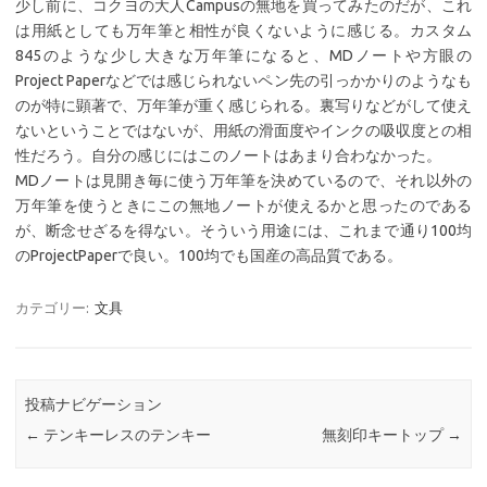
少し前に、コクヨの大人Campusの無地を買ってみたのだが、これ
は用紙としても万年筆と相性が良くないように感じる。カスタム
845のような少し大きな万年筆になると、MDノートや方眼の
Project Paperなどでは感じられないペン先の引っかかりのようなも
のが特に顕著で、万年筆が重く感じられる。裏写りなどがして使え
ないということではないが、用紙の滑面度やインクの吸収度との相
性だろう。自分の感じにはこのノートはあまり合わなかった。
MDノートは見開き毎に使う万年筆を決めているので、それ以外の
万年筆を使うときにこの無地ノートが使えるかと思ったのである
が、断念せざるを得ない。そういう用途には、これまで通り100均
のProjectPaperで良い。100均でも国産の高品質である。
カテゴリー:
文具
投稿ナビゲーション
←
テンキーレスのテンキー
無刻印キートップ
→