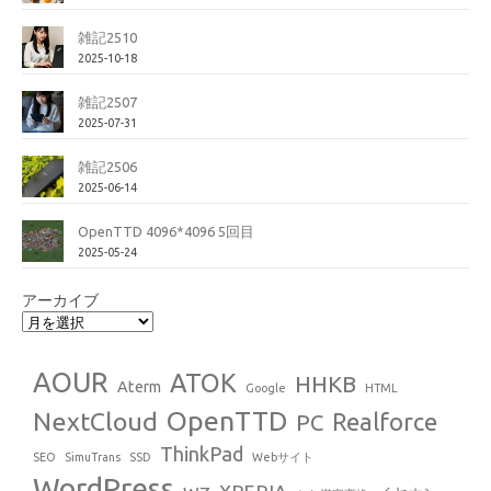
雑記2510
2025-10-18
雑記2507
2025-07-31
雑記2506
2025-06-14
OpenTTD 4096*4096 5回目
2025-05-24
アーカイブ
AOUR
ATOK
HHKB
Aterm
Google
HTML
OpenTTD
NextCloud
Realforce
PC
ThinkPad
SEO
SimuTrans
SSD
Webサイト
WordPress