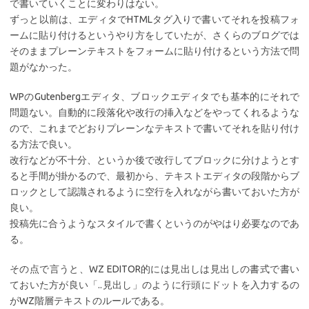
で書いていくことに変わりはない。
ずっと以前は、エディタでHTMLタグ入りで書いてそれを投稿フォ
ームに貼り付けるというやり方をしていたが、さくらのブログでは
そのままプレーンテキストをフォームに貼り付けるという方法で問
題がなかった。
WPのGutenbergエディタ、ブロックエディタでも基本的にそれで
問題ない。自動的に段落化や改行の挿入などをやってくれるような
ので、これまでどおりプレーンなテキストで書いてそれを貼り付け
る方法で良い。
改行などが不十分、というか後で改行してブロックに分けようとす
ると手間が掛かるので、最初から、テキストエディタの段階からブ
ロックとして認識されるように空行を入れながら書いておいた方が
良い。
投稿先に合うようなスタイルで書くというのがやはり必要なのであ
る。
その点で言うと、WZ EDITOR的には見出しは見出しの書式で書い
ておいた方が良い「..見出し」のように行頭にドットを入力するの
がWZ階層テキストのルールである。