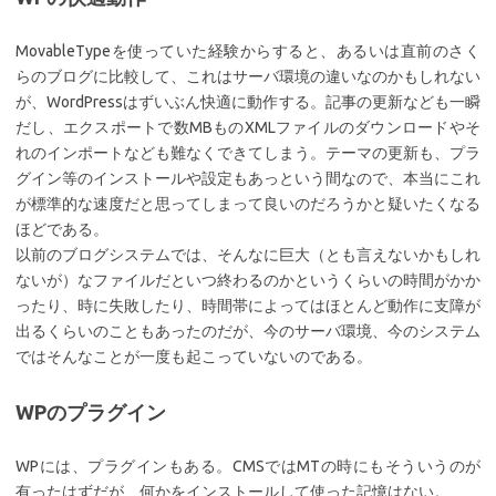
MovableTypeを使っていた経験からすると、あるいは直前のさく
らのブログに比較して、これはサーバ環境の違いなのかもしれない
が、WordPressはずいぶん快適に動作する。記事の更新なども一瞬
だし、エクスポートで数MBものXMLファイルのダウンロードやそ
れのインポートなども難なくできてしまう。テーマの更新も、プラ
グイン等のインストールや設定もあっという間なので、本当にこれ
が標準的な速度だと思ってしまって良いのだろうかと疑いたくなる
ほどである。
以前のブログシステムでは、そんなに巨大（とも言えないかもしれ
ないが）なファイルだといつ終わるのかというくらいの時間がかか
ったり、時に失敗したり、時間帯によってはほとんど動作に支障が
出るくらいのこともあったのだが、今のサーバ環境、今のシステム
ではそんなことが一度も起こっていないのである。
WPのプラグイン
WPには、プラグインもある。CMSではMTの時にもそういうのが
有ったはずだが、何かをインストールして使った記憶はない。