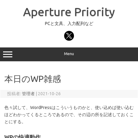
コ
ン
Aperture Priority
テ
ン
ツ
へ
PCと文具、入力配列など
ス
キ
ッ
プ
Menu
本日のWP雑感
投稿者:
管理者
|
2021-10-26
色々試して、WordPressはこういうものかと、使い込めば使い込む
ほどわかってくるところであるので、その辺の所を記述しておくこ
とにする。
WPの快適動作