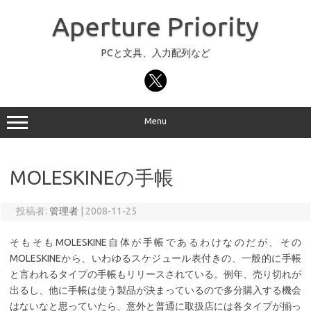
コ
ン
Aperture Priority
テ
ン
ツ
へ
PCと文具、入力配列など
ス
キ
ッ
プ
Menu
MOLESKINEの手帳
投稿者:
管理者
|
2008-11-25
そもそもMOLESKINE自体が手帳であるわけなのだが、その
MOLESKINEから、いわゆるスケジュール表付きの、一般的に手帳
と言われるタイプの手帳もリリースされている。例年、売り切れが
出るし、他に手帳は使う製品が決まっているので多分購入する機会
はないなと思っていたら、意外と普通に取扱店には各タイプが揃っ