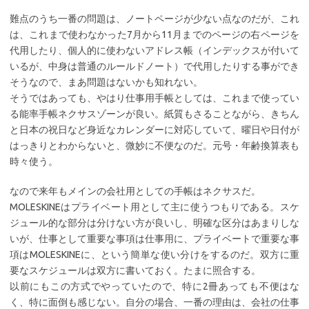
難点のうち一番の問題は、ノートページが少ない点なのだが、これ
は、これまで使わなかった7月から11月までのページの右ページを
代用したり、個人的に使わないアドレス帳（インデックスが付いて
いるが、中身は普通のルールドノート）で代用したりする事ができ
そうなので、まあ問題はないかも知れない。
そうではあっても、やはり仕事用手帳としては、これまで使ってい
る能率手帳ネクサスゾーンが良い。紙質もさることながら、きちん
と日本の祝日など身近なカレンダーに対応していて、曜日や日付が
はっきりとわからないと、微妙に不便なのだ。元号・年齢換算表も
時々使う。
なので来年もメインの会社用としての手帳はネクサスだ。
MOLESKINEはプライベート用として主に使うつもりである。スケ
ジュール的な部分は分けない方が良いし、明確な区分はあまりしな
いが、仕事として重要な事項は仕事用に、プライベートで重要な事
項はMOLESKINEに、という簡単な使い分けをするのだ。双方に重
要なスケジュールは双方に書いておく。たまに照合する。
以前にもこの方式でやっていたので、特に2冊あっても不便はな
く、特に面倒も感じない。自分の場合、一番の理由は、会社の仕事