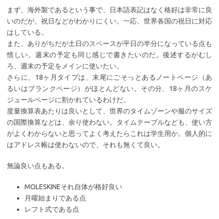
まず、海外製であるという事で、日本語表記はなく格好は非常に良
いのだが、祝日などがわかりにくい。一応、世界各国の祝日に対応
はしている。
また、ありがちだが土日のスペースが平日の半分になっている点も
惜しい。週末の予定も同じ感じで書きたいのだ。後述するがむし
ろ、週末の予定をメインに使いたい。
さらに、18ヶ月タイプは、末尾にごそっとあるノートページ（あ
るいはブランクページ）がほとんどない。その分、18ヶ月のスケ
ジュールページに割かれているわけだ。
度量換算表あたりは良いとして、世界のタイムゾーンや服のサイズ
の国際換算などは、余り使わない。タイムテーブルなども、使い方
がよくわからないと思ってよく考えたらこれは学生用か。個人的に
はアドレス帳は使わないので、それも無くて良い。
無論良い点もある。
MOLESKINEそれ自体が格好良い
月曜始まりである点
レフト式である点