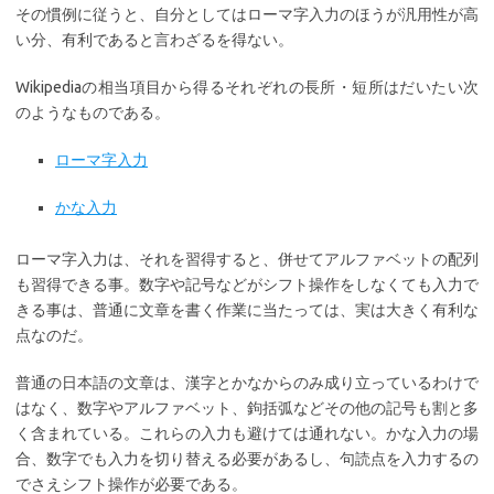
その慣例に従うと、自分としてはローマ字入力のほうが汎用性が高
い分、有利であると言わざるを得ない。
Wikipediaの相当項目から得るそれぞれの長所・短所はだいたい次
のようなものである。
ローマ字入力
かな入力
ローマ字入力は、それを習得すると、併せてアルファベットの配列
も習得できる事。数字や記号などがシフト操作をしなくても入力で
きる事は、普通に文章を書く作業に当たっては、実は大きく有利な
点なのだ。
普通の日本語の文章は、漢字とかなからのみ成り立っているわけで
はなく、数字やアルファベット、鉤括弧などその他の記号も割と多
く含まれている。これらの入力も避けては通れない。かな入力の場
合、数字でも入力を切り替える必要があるし、句読点を入力するの
でさえシフト操作が必要である。