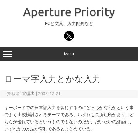
コ
ン
Aperture Priority
テ
ン
ツ
へ
PCと文具、入力配列など
ス
キ
ッ
プ
Menu
ローマ字入力とかな入力
投稿者:
管理者
|
2008-12-21
キーボードでの日本語入力を習得するのにどっちが有利かという事
でよく比較検討されるテーマである。いずれも長所短所があり、ど
ちらが優れているというものでもないのだが、だいたいの結論は、
いずれかの方法が有利であるとまとめている。