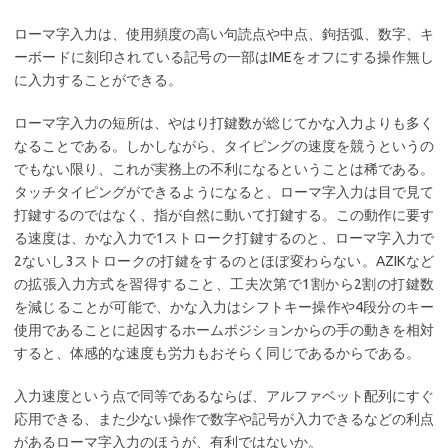
ローマ字入力は、使用頻度の高い句読点や中点、鉤括弧、数字、キ
ーボードに刻印されている記号の一部はIMEをオフにする操作無し
に入力することができる。
ローマ字入力の短所は、やはり打鍵数が総じてかな入力よりも多く
なることである。しかしながら、タイピングの速度を競うというの
でもない限り、これが実務上の不利になるということは稀である。
タッチタイピングができるようになると、ローマ字入力は目で見て
打鍵するのではなく、指が自然に動いて打鍵する。この動作に要す
る速度は、かな入力で1ストローク打鍵するのと、ローマ字入力で
2ないし3ストロークの打鍵をするのとほぼ変わらない。AZIKなど
の拡張入力方式を習得すること、工夫次第で1割から2割の打鍵数
を減じることが可能で、かな入力はシフトキー操作や4段分のキー
使用であることに起因するホームポジションからの手の動きを相対
すると、体感的な速度も労力もおそらく同じであるからである。
入力速度という点で同等であるならば、アルファベット配列にすぐ
応用できる、また少ない操作で数字や記号が入力できるなどの利点
があるローマ字入力のほうが、有利ではないか。