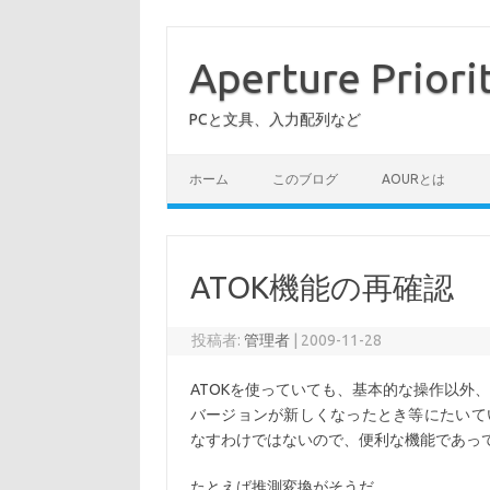
コ
ン
テ
Aperture Priori
ン
ツ
へ
PCと文具、入力配列など
ス
キ
ッ
プ
ホーム
このブログ
AOURとは
ATOK機能の再確認
投稿者:
管理者
|
2009-11-28
ATOKを使っていても、基本的な操作以外
バージョンが新しくなったとき等にたいて
なすわけではないので、便利な機能であっ
たとえば推測変換がそうだ。