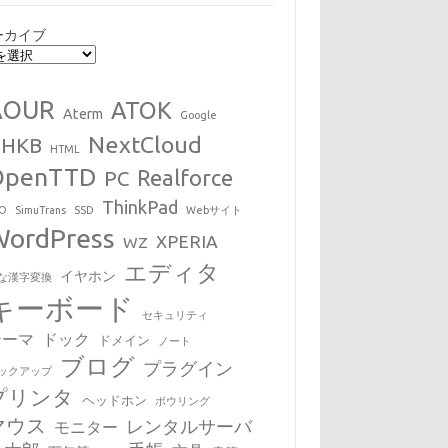
ーカイブ
AOUR
ATOK
Aterm
Google
NextCloud
HHKB
HTML
OpenTTD
Realforce
PC
ThinkPad
EO
SimuTrans
SSD
Webサイト
WordPress
XPERIA
WZ
エディタ
イヤホン
な漢字変換
キーボード
セキュリティ
テーマ
ドック
ドメイン
ノート
ブログ
プラグイン
ックアップ
プリンタ
ヘッドホン
ボウリング
マウス
レンタルサーバ
モニター