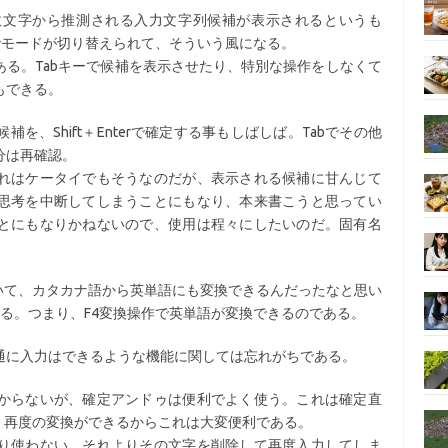
数文字から推測される入力文字列候補が表示されるというも
ーでモードが切り替えられて、そういう風になる。
る。Tabキーで候補を表示させたり、特別な操作をしなくて
もできる。
、Shift＋Enterで確定する事もしばしば。Tabでその他
分は再確認。
れはケータイでもそうなのだが、表示される候補に甘んじて
思考を中断してしまうことにもなり、本来書こうと思ってい
とにもなりかねないので、使用は程々にしたいのだ。固有名
っていて、カタカナ語から英単語にも変換できるんだったなと思い
る。つまり、F4変換操作で英単語が変換できるのである。
通に入力はできるような機能に関しては忘れがちである。
からないが、確定アンドゥは便利でよく使う。これは確定直
り、再度の変換ができるからこれは大変便利である。
り使わない。それよりその文字を削除して再度入力してしま