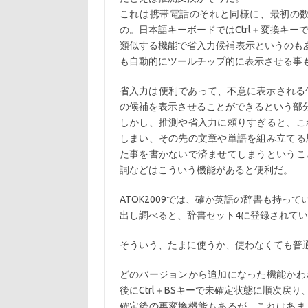
これは携帯電話のそれと同様に、最初の
の。日本語キーボードではCtrl＋変換キ
類似する機能で省入力候補表示というのもあ
も自動的にツールチップ的に表示させる事
省入力は便利であって、不意に表示される候補を
の候補を表示させることができるという部
しかし、推測や省入力に頼りすぎると、こ
しまい、その先の文章や単語を組み立てる
た事を書かないで済ませてしまうというこ
詞などはこういう機能があると便利だ。
ATOK2009では、確か英語の辞書も持
出し調べると、辞書セット4に登録されてい
そういう、たまに使うか、使わなくても普
どのバージョンから追加になった機能かわ
後にCtrl＋BSキーで未確定状態に順次戻
確定後の再変換機能もあるが、これはあま