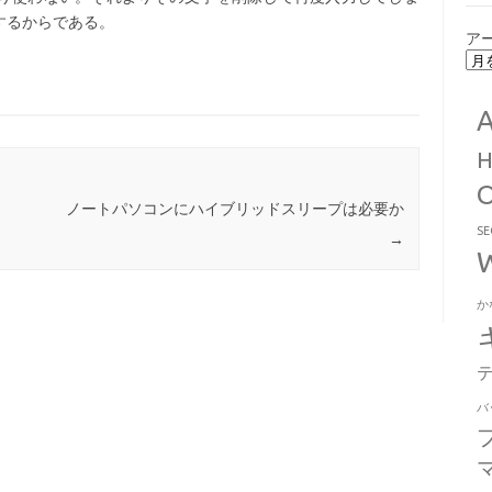
するからである。
ア
ノートパソコンにハイブリッドスリープは必要か
S
→
か
バ