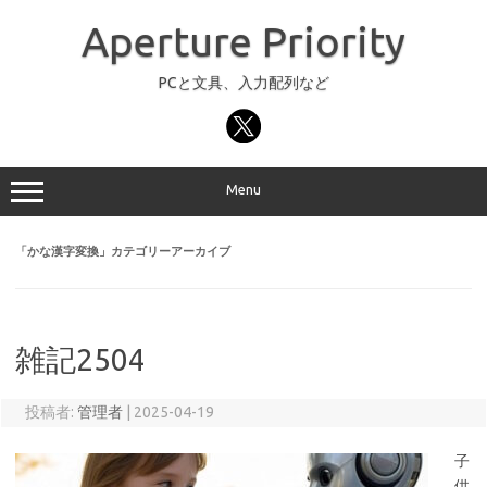
コ
ン
Aperture Priority
テ
ン
ツ
へ
PCと文具、入力配列など
ス
キ
ッ
プ
Menu
「
かな漢字変換
」カテゴリーアーカイブ
雑記2504
投稿者:
管理者
|
2025-04-19
子
供