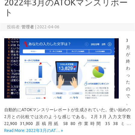
2022年3月のATOKマンスリポー
ト
投稿者:
管理者
|
2022-04-06
3
月
が
終
わ
っ
た
の
で
、
自動的にATOKマンスリーレポートが生成されていた。使い始めの
2月との比較では次のような感じである。 2月 3月 入力文字数
22,900 31,900 原稿用紙 58 80 作業時間 35 38 ミ…
Read More: 2022年3月のAT… »