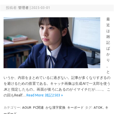
投稿者:
管理者
|
2025-03-01
最
近
は
雑
記
ば
か
り
。
と
いうか、内容をまとめているに過ぎない。記事が多くなりすぎるの
を避けるための措置である。キャッチ画像は生成AIで一太郎を使う
JKと指定したもの。画面が後ろにあるのがイマイチだが……。 こ
の回もRealf…
Read More: 雑記2503 »
カテゴリー:
AOUR
PC関連
かな漢字変換
キーボード
タグ:
ATOK
,
キ
ーボード