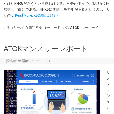
やはりHHKBだろうという感じはある。自分が使っているUS配列の
無刻印（白）である。HHKBに無刻印モデルがあるというのは、初
期の…
Read More: KBD雑記0317 »
カテゴリー:
かな漢字変換
キーボード
タグ:
ATOK
,
キーボード
ATOKマンスリーレポート
投稿者:
管理者
|
2022-03-13
リ
フ
レ
ッ
シ
ュ
ナ
ビ