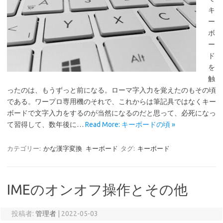
キ
ー
ボ
ー
ド
を
触
ったのは、もうずっと前になる。ローマ字入力を覚えたのもその頃
である。ワープロ専用機のそれで、これからは筆記具ではなくキー
ボードで文字入力をするのが当然になるのだと思って、必死になっ
て習得して、数年後に…
Read More: キーボードの頃 »
カテゴリー:
かな漢字変換
キーボード
タグ:
キーボード
IMEのオンオフ操作とその他
投稿者:
管理者
|
2022-05-03