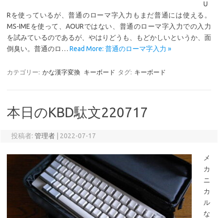
U
Rを使っているが、普通のローマ字入力もまだ普通には使える。
MS-IMEを使って、AOURではない、普通のローマ字入力での入力
を試みているのであるが、やはりどうも、もどかしいというか、面
倒臭い。普通のロ…
Read More: 普通のローマ字入力 »
カテゴリー:
かな漢字変換
キーボード
タグ:
キーボード
本日のKBD駄文220717
投稿者:
管理者
|
2022-07-17
メ
カ
ニ
カ
ル
な