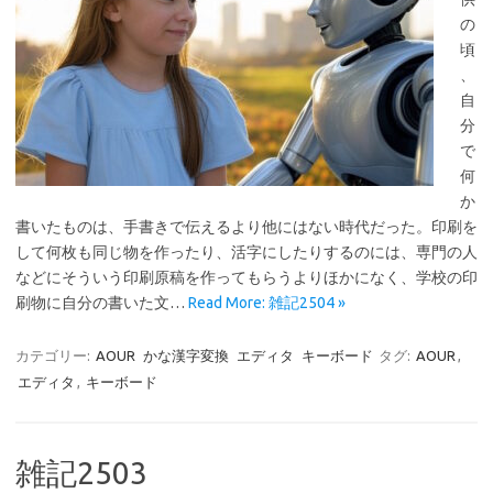
の
頃
、
自
分
で
何
か
書いたものは、手書きで伝えるより他にはない時代だった。印刷を
して何枚も同じ物を作ったり、活字にしたりするのには、専門の人
などにそういう印刷原稿を作ってもらうよりほかになく、学校の印
刷物に自分の書いた文…
Read More: 雑記2504 »
カテゴリー:
AOUR
かな漢字変換
エディタ
キーボード
タグ:
AOUR
,
エディタ
,
キーボード
雑記2503