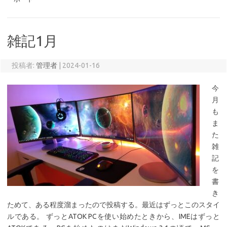
雑記1月
投稿者:
管理者
|
2024-01-16
今
月
も
ま
た
雑
記
を
書
き
ためて、ある程度溜まったので投稿する。最近はずっとこのスタイ
ルである。 ずっとATOK PCを使い始めたときから、IMEはずっと