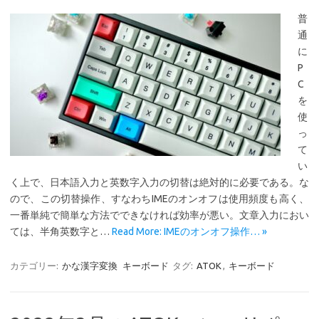
普
通
に
P
C
を
使
っ
て
い
く上で、日本語入力と英数字入力の切替は絶対的に必要である。な
ので、この切替操作、すなわちIMEのオンオフは使用頻度も高く、
一番単純で簡単な方法でできなければ効率が悪い。文章入力におい
ては、半角英数字と…
Read More: IMEのオンオフ操作… »
カテゴリー:
かな漢字変換
キーボード
タグ:
ATOK
,
キーボード