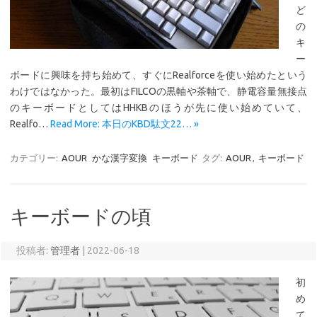
ど
の
キ
ー
ボードに興味を持ち始めて、すぐにRealforceを使い始めたという
わけではなかった。最初はFILCOの黒軸や茶軸で、静電容量無接点
のキーボードとしてはHHKBのほうが先に使い始めていて、
Realfo…
Read More: 本日のKBD駄文22… »
カテゴリー:
AOUR
かな漢字変換
キーボード
タグ:
AOUR
,
キーボード
キーボードの頃
投稿者:
管理者
|
2022-06-18
初
め
て