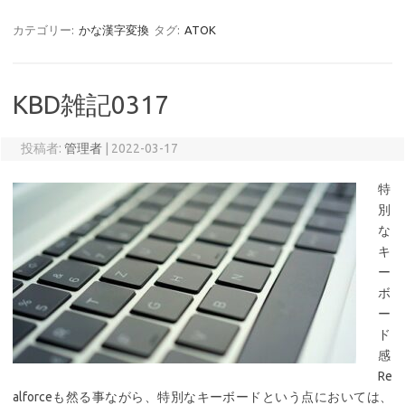
カテゴリー:
かな漢字変換
タグ:
ATOK
KBD雑記0317
投稿者:
管理者
|
2022-03-17
特
別
な
キ
ー
ボ
ー
ド
感
Re
alforceも然る事ながら、特別なキーボードという点においては、