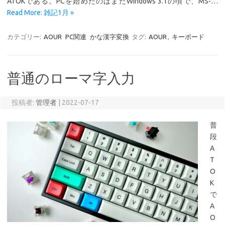
ATOKである。PCを始めたのはまだWindows 3.1の頃で、MS-…
Read More: 雑記1月 »
カテゴリー:
AOUR
PC関連
かな漢字変換
タグ:
AOUR
,
キーボード
普通のローマ字入力
投稿者:
管理者
|
2022-07-17
普
段
A
T
O
K
で
A
O