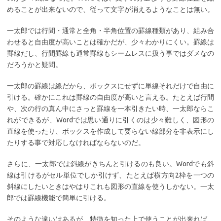
めることが出来ないので、従って文字が消えるようなことは無い。
一太郎では行間・通常と全角・半角位置の罫線種類があり、組み合
わせると自由度が高いことは確かだが、少々わかりにくい。罫線は
罫線だし、行間罫線も通常罫線もシームレスに扱う事ではダメなの
だろうかと疑問。
一太郎の罫線は線だから、ボックスにせずに単線それだけで自由に
引ける。確かにこれは罫線の自由度が高いと言える。たとえば行間
や、次の行の真ん中にさっと罫線を一本引きたい時、一太郎ならこ
れができるが、Wordでは思い通りに引くのは少々難しく、図形の
直線を使ったり、ボックスを作成して要らない線部分を非表示にし
たりする事で対応しなければならないのだ。
さらに、一太郎では斜線がきちんと引けるのも良い。Wordでも斜
線は引けるがセル単位でしか引けず、たとえば横方向2枠を一つの
斜線にしたいときはやはりこれも図形の直線を使うしかない。一太
郎では罫線機能で簡単に引ける。
そのような違いはあるが、特徴を知った上で使うことが出来れば、