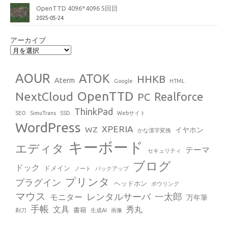
OpenTTD 4096*4096 5回目
2025-05-24
アーカイブ
AOUR
ATOK
HHKB
Aterm
Google
HTML
OpenTTD
NextCloud
Realforce
PC
ThinkPad
SEO
SimuTrans
SSD
Webサイト
WordPress
XPERIA
WZ
イヤホン
かな漢字変換
キーボード
エディタ
テーマ
セキュリティ
ブログ
ドック
ドメイン
ノート
バックアップ
プリンタ
プラグイン
ヘッドホン
ボウリング
マウス
レンタルサーバ
一太郎
モニター
万年筆
手帳
文具
秀丸
書籍
剃刀
生成AI
画像