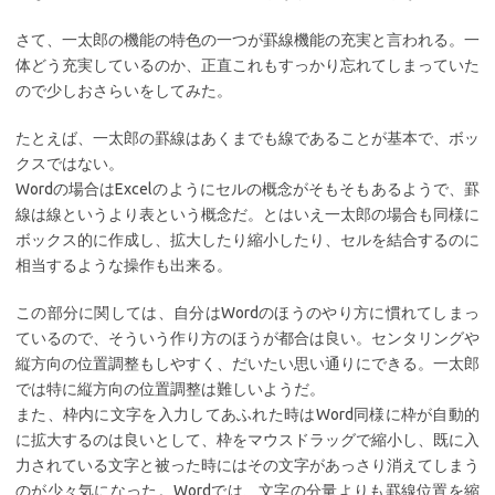
さて、一太郎の機能の特色の一つが罫線機能の充実と言われる。一
体どう充実しているのか、正直これもすっかり忘れてしまっていた
ので少しおさらいをしてみた。
たとえば、一太郎の罫線はあくまでも線であることが基本で、ボッ
クスではない。
Wordの場合はExcelのようにセルの概念がそもそもあるようで、罫
線は線というより表という概念だ。とはいえ一太郎の場合も同様に
ボックス的に作成し、拡大したり縮小したり、セルを結合するのに
相当するような操作も出来る。
この部分に関しては、自分はWordのほうのやり方に慣れてしまっ
ているので、そういう作り方のほうが都合は良い。センタリングや
縦方向の位置調整もしやすく、だいたい思い通りにできる。一太郎
では特に縦方向の位置調整は難しいようだ。
また、枠内に文字を入力してあふれた時はWord同様に枠が自動的
に拡大するのは良いとして、枠をマウスドラッグで縮小し、既に入
力されている文字と被った時にはその文字があっさり消えてしまう
のが少々気になった。Wordでは、文字の分量よりも罫線位置を縮