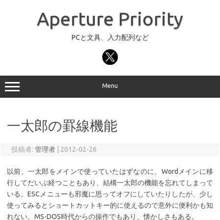
コ
ン
Aperture Priority
テ
ン
ツ
へ
PCと文具、入力配列など
ス
キ
ッ
プ
Menu
一太郎の罫線機能
投稿者:
管理者
|
2012-02-26
以前、一太郎をメインで使っていたはずなのに、Wordメインに移
行してだいぶ経つこともあり、結構一太郎の機能を忘れてしまって
いる。ESCメニューも邪魔に思ってオフにしていたりしたが、少し
使ってみるとショートカットキー的に使えるので意外に便利かも知
れない。MS-DOS時代からの操作でもあり、懐かしさもある。