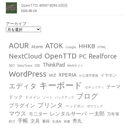
OpenTTD 4096*4096 5回目
2025-05-24
アーカイブ
AOUR
ATOK
HHKB
Aterm
Google
HTML
OpenTTD
NextCloud
Realforce
PC
ThinkPad
SEO
SimuTrans
SSD
Webサイト
WordPress
XPERIA
WZ
イヤホン
かな漢字変換
キーボード
エディタ
テーマ
セキュリティ
ブログ
ドック
ドメイン
ノート
バックアップ
プリンタ
プラグイン
ヘッドホン
ボウリング
マウス
レンタルサーバ
一太郎
モニター
万年筆
手帳
文具
秀丸
書籍
剃刀
生成AI
画像