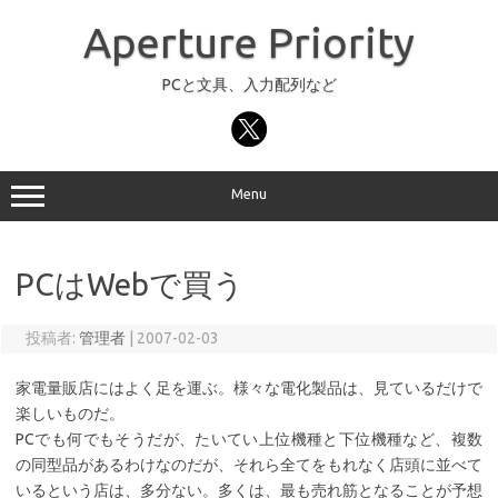
コ
ン
Aperture Priority
テ
ン
ツ
へ
PCと文具、入力配列など
ス
キ
ッ
プ
Menu
PCはWebで買う
投稿者:
管理者
|
2007-02-03
家電量販店にはよく足を運ぶ。様々な電化製品は、見ているだけで
楽しいものだ。
PCでも何でもそうだが、たいてい上位機種と下位機種など、複数
の同型品があるわけなのだが、それら全てをもれなく店頭に並べて
いるという店は、多分ない。多くは、最も売れ筋となることが予想