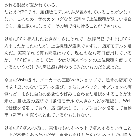
される製品が置かれている。
たとえばPCでは、廉価版モデルのみが置かれていることが少なく
ない。このため、予めカタログなどで調べて上位機種が欲しい場合
でも、発注扱いになって、その場で持ち帰ることができない。
以前にPCを購入したときがまさにそれで、故障代替ですぐにPCを
入手したかったのだが、上位機種が選択できずに、店頭モデルを選
んだ。実質それで何も問題はなく、現在もなお毎日使用している
が、「PC好き」としては、やはり高スペックの上位機種を使って
いるというだけでの満足感も味わってみたいものだと思った。
今回のVista機は、メーカーの直販Webショップで、通常の店頭で
は取り扱いのないモデルを選び、さらにスペック、オプションの有
無など、まさに自分の必要性や好みに合わせた選択をすることが出
来た。量販店の店頭では廉価モデルで大きさなどを確認し、Web
で仕様を指定して買う。店で試乗して、オプションを指定して自動
車（新車）を買うのと似ているかもしれない。
以前のPC購入の頃は、高価なものをネットで購入するということ
にまだ不安もあったのだが、自分も周りもだんだんネットでの購入