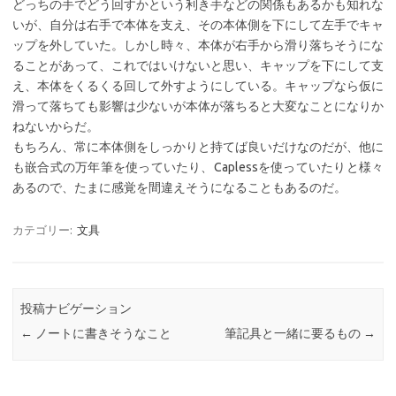
どっちの手でどう回すかという利き手などの関係もあるかも知れな
いが、自分は右手で本体を支え、その本体側を下にして左手でキャ
ップを外していた。しかし時々、本体が右手から滑り落ちそうにな
ることがあって、これではいけないと思い、キャップを下にして支
え、本体をくるくる回して外すようにしている。キャップなら仮に
滑って落ちても影響は少ないが本体が落ちると大変なことになりか
ねないからだ。
もちろん、常に本体側をしっかりと持てば良いだけなのだが、他に
も嵌合式の万年筆を使っていたり、Caplessを使っていたりと様々
あるので、たまに感覚を間違えそうになることもあるのだ。
カテゴリー:
文具
投稿ナビゲーション
←
ノートに書きそうなこと
筆記具と一緒に要るもの
→