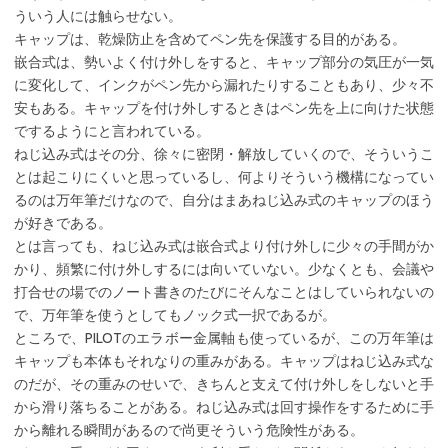
ういう人には触らせない。
キャップは、乾燥防止を含めてペン先を保護する目的がある。
嵌合式は、勢いよく付け外しをすると、キャップ部分の気圧が一気
に変化して、インクがペン先から漏れたりすることもあり、少々不
安もある。キャップを付け外しするときはペン先を上に向けた状態
でするようにと言われている。
ねじ込み式はその分、徐々に密閉・解放していくので、そういうこ
とは起こりにくいと思っているし、何よりそういう機構になってい
るのは万年筆だけなので、自分はまあねじ込み式のキャップのほう
が好きである。
とは言っても、ねじ込み式は嵌合式より付け外しに少々の手間がか
かり、頻繁に付け外しするには向いていない。少なくとも、会議や
打合せの場でのノート書きのたびにそんなことはしていられないの
で、万年筆を使うとしてもノック式一択であるが。
ところで、PILOTのエラボー金属軸も使っているが、この万年筆は
キャップも本体もそれなりの重みがある。キャップはねじ込み式な
のだが、その重みのせいで、きちんと支えて付け外しをしないと手
から滑り落ちることがある。ねじ込み式は回す操作をするために手
から離れる瞬間があるので尚更そういう危険性がある。