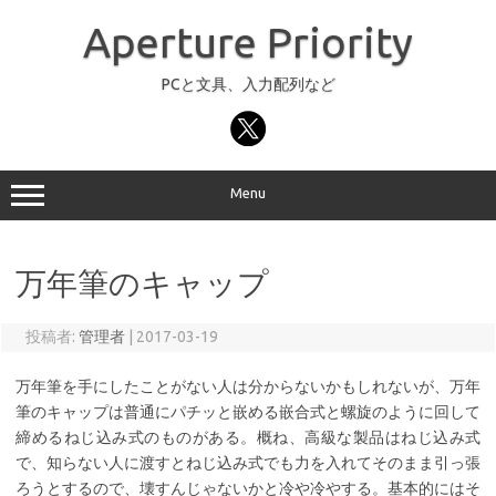
コ
ン
Aperture Priority
テ
ン
ツ
へ
PCと文具、入力配列など
ス
キ
ッ
プ
Menu
万年筆のキャップ
投稿者:
管理者
|
2017-03-19
万年筆を手にしたことがない人は分からないかもしれないが、万年
筆のキャップは普通にパチッと嵌める嵌合式と螺旋のように回して
締めるねじ込み式のものがある。概ね、高級な製品はねじ込み式
で、知らない人に渡すとねじ込み式でも力を入れてそのまま引っ張
ろうとするので、壊すんじゃないかと冷や冷やする。基本的にはそ