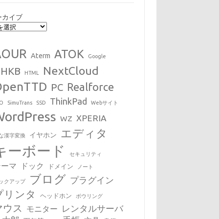
ーカイブ
AOUR
ATOK
Aterm
Google
NextCloud
HHKB
HTML
OpenTTD
Realforce
PC
ThinkPad
EO
SimuTrans
SSD
Webサイト
WordPress
XPERIA
WZ
エディタ
イヤホン
な漢字変換
キーボード
セキュリティ
テーマ
ドック
ドメイン
ノート
ブログ
プラグイン
ックアップ
プリンタ
ヘッドホン
ボウリング
マウス
レンタルサーバ
モニター