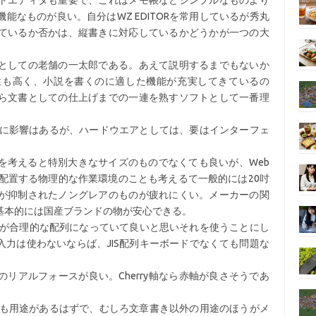
トエディタも重要で、これはメモ帳などシンプルなものより
能なものが良い。自分はWZ EDITORを常用しているが秀丸
ているか否かは、縦書きに対応しているかどうかが一つの大
としての老舗の一太郎である。あえて説明するまでもないか
性も高く、小説を書くのに適した機能が充実してきているの
ら文書としての仕上げまでの一連を熟すソフトとして一番理
きに影響はあるが、ハードウエアとしては、要はインターフェ
を考えると特別大きなサイズのものでなくても良いが、Web
配置する物理的な作業環境のことも考えるて一般的には20吋
が抑制されたノングレアのものが疲れにくい。メーカーの関
基本的には国産ブランドの物が安心できる。
配列が合理的な配列になっていて良いと思いそれを使うことにし
力は使わないならば、JIS配列キーボードでなくても問題な
リアルフォースが良い。Cherry軸なら赤軸が良さそうであ
にも用途があるはずで、むしろ文章書き以外の用途のほうがメ