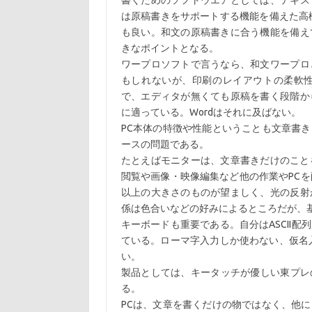
書くためのソフトウエアとしては、テキス
は原稿書きをサポートする機能を備えた高機
も良い。和文の原稿書きに合う機能を備え
きなポイントとなる。
ワープロソフトで言うなら、和文ワープロ
もしれないが、印刷のレイアウトの柔軟
で、エディタが無くても原稿を書く段階か
に適っている。Wordはそれに及ばない。
PC本体の特徴や性能ということも文章書
ースの問題である。
たとえばモニターは、文章書きだけのこと
閲覧や画像・映像編集など他の作業やPCを
以上の大きさのものが望ましく、光の反射
係は色合いなどの好みによるところだが、
キーボードも重要である。自分はASCII
ている。ローマ字入力しか使わない、仮名入
い。
製品としては、キータッチが優しい東プレの
る。
PCは、文章を書くだけの物ではなく、他