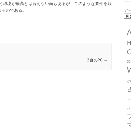
う環境が最高とは言えない面もあるが、このような要件を取
なるのである。
ア
2台のPC
→
S
か
バ