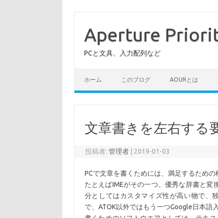
コ
ン
テ
Aperture Priori
ン
ツ
へ
PCと文具、入力配列など
ス
キ
ッ
プ
ホーム
このブログ
AOURとは
文章書きを左右する
投稿者:
管理者
|
2019-01-03
PCで文章を書くためには、満足するため
たとえばIMEがその一つ。優秀な辞書と変
分としてはカスタマイズ性が高い物で、
で、ATOK以外ではもう一つGoogle日本