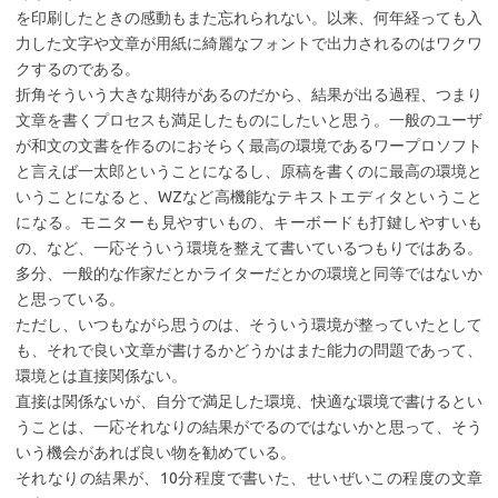
を印刷したときの感動もまた忘れられない。以来、何年経っても入
力した文字や文章が用紙に綺麗なフォントで出力されるのはワクワ
クするのである。
折角そういう大きな期待があるのだから、結果が出る過程、つまり
文章を書くプロセスも満足したものにしたいと思う。一般のユーザ
が和文の文書を作るのにおそらく最高の環境であるワープロソフト
と言えば一太郎ということになるし、原稿を書くのに最高の環境と
いうことになると、WZなど高機能なテキストエディタということ
になる。モニターも見やすいもの、キーボードも打鍵しやすいも
の、など、一応そういう環境を整えて書いているつもりではある。
多分、一般的な作家だとかライターだとかの環境と同等ではないか
と思っている。
ただし、いつもながら思うのは、そういう環境が整っていたとして
も、それで良い文章が書けるかどうかはまた能力の問題であって、
環境とは直接関係ない。
直接は関係ないが、自分で満足した環境、快適な環境で書けるとい
うことは、一応それなりの結果がでるのではないかと思って、そう
いう機会があれば良い物を勧めている。
それなりの結果が、10分程度で書いた、せいぜいこの程度の文章