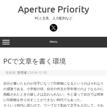
コ
ン
Aperture Priority
テ
ン
ツ
へ
PCと文具、入力配列など
ス
キ
ッ
プ
Menu
PCで文章を書く環境
投稿者:
管理者
|
2018-12-30
自分が書いたものが活字になって印刷物になるというのはそれなり
の感激である。小学校の頃、自分の作文が学年便りのようなものに
掲載されたときの嬉しさは忘れられない。今と違って自分では簡単
に印刷物を作り出すことができない時代でもあった。
そういう時代に居たので、ワープロで初めて文字を入力して、それ