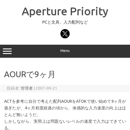
コ
ン
Aperture Priority
テ
ン
ツ
へ
PCと文具、入力配列など
ス
キ
ッ
プ
Menu
AOURで9ヶ月
投稿者:
管理者
|
2007-09-21
ACTを参考に自分で考えた配列AOURをATOKで使い始めて9ヶ月が
過ぎたが、4ヶ月程度経過の頃から、体感的な入力速度の向上はほ
とんど無いようだ。
しかしながら、実用上は問題ないレベルの速度で入力はできてい
る。