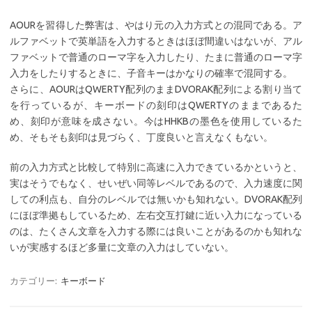
AOURを習得した弊害は、やはり元の入力方式との混同である。ア
ルファベットで英単語を入力するときはほぼ間違いはないが、アル
ファベットで普通のローマ字を入力したり、たまに普通のローマ字
入力をしたりするときに、子音キーはかなりの確率で混同する。
さらに、AOURはQWERTY配列のままDVORAK配列による割り当て
を行っているが、キーボードの刻印はQWERTYのままであるた
め、刻印が意味を成さない。今はHHKBの墨色を使用しているた
め、そもそも刻印は見づらく、丁度良いと言えなくもない。
前の入力方式と比較して特別に高速に入力できているかというと、
実はそうでもなく、せいぜい同等レベルであるので、入力速度に関
しての利点も、自分のレベルでは無いかも知れない。DVORAK配列
にほぼ準拠もしているため、左右交互打鍵に近い入力になっている
のは、たくさん文章を入力する際には良いことがあるのかも知れな
いが実感するほど多量に文章の入力はしていない。
カテゴリー:
キーボード