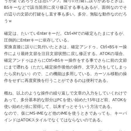
うが楽であろうとは思いつつ。綴りの打鍵に誤りがあるときは、
BSキーなどで該当箇所に戻り修正する事もあるが、面倒なのでそ
の辺りの文節の打鍵をし直す事も多い。多分、無駄な動作なのだろ
うｗ
確定は、たいていEnterキーだ。Ctrl+Mでの確定もたまにするが、
圧倒的にEnterキーに依存している。
変換直後に誤りに気付いたときは、確定アンドゥ、Ctrl+BSキー操
作により最終文節を注目文節状態に戻し修正する。ATOKの場合、
確定アンドゥはさらにCtrl+BSキー操作をする事でさらに前の文節
にまで遡れる（ただし確定操作後他の操作、文字入力をしてしまっ
たら戻れない）ので、この機能は多用している。カーソル移動の操
作をせずに再度変換を行うことができるのは便利である。
概ね、以上のような操作の繰り返しで文章の入力をしていくわけで
あって、多分基本的な部分はPCを使い始めた15年ほど前、ATOKを
使い始めた頃に習得して、以来ずっとそういう方法である。
なので、仮にMS-IMEなど他のIMEを使うときであっても、キーバ
インドはATOKスタイルでなくてはならないのである。