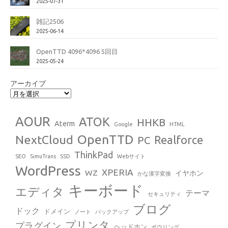
2025-07-31
雑記2506
2025-06-14
OpenTTD 4096*4096 5回目
2025-05-24
アーカイブ
AOUR
ATOK
HHKB
Aterm
Google
HTML
OpenTTD
NextCloud
Realforce
PC
ThinkPad
SEO
SimuTrans
SSD
Webサイト
WordPress
XPERIA
WZ
イヤホン
かな漢字変換
キーボード
エディタ
テーマ
セキュリティ
ブログ
ドック
ドメイン
ノート
バックアップ
プリンタ
プラグイン
ヘッドホン
ボウリング