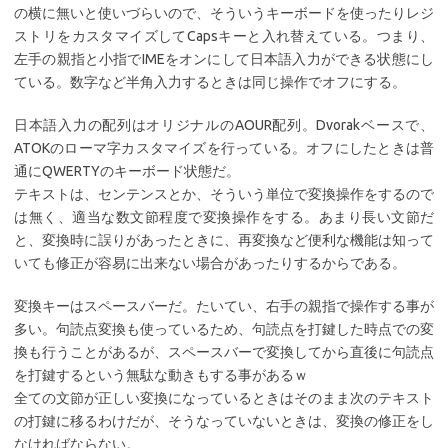
の横に無いと使いづらいので、そういうキーボードを使ったりレジ
ストリをカスタマイズしてCapsキーと入れ替えている。つまり、
左手の親指と小指でIMEをオンにして日本語入力ができる状態にし
ている。数字など半角入力するときは同じ操作でオフにする。
日本語入力の配列はオリジナルのAOUR配列。Dvorakベースで、
ATOKのローマ字カスタマイズを行っている。オフにしたときは普
通にQWERTYのキーボード状態だ。
テキストは、センテンスとか、そういう単位で変換操作をするので
は無く、適当な数文節程度で変換操作をする。あまり長い文節だ
と、変換時に誤りがあったときに、再変換など便利な機能は知って
いても修正が容易に出来ない場合があったりするからである。
変換キーはスペースバーだ。たいてい、右手の親指で操作する事が
多い。句読点変換も使っているため、句読点を打鍵した時点での変
換も行うことがあるが、スペースバーで変換してから直後に句読点
を打鍵するという無駄な動きもする事があるｗ
全ての文節が正しい変換になっているときはそのまま次のテキスト
の打鍵に移るわけだが、そうなっていないときは、変換の修正をし
なければならない。