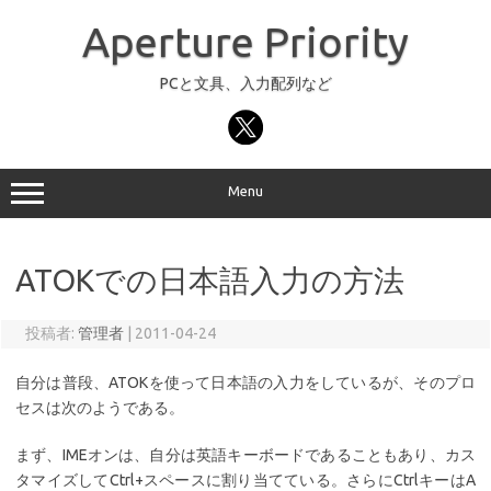
コ
ン
Aperture Priority
テ
ン
ツ
へ
PCと文具、入力配列など
ス
キ
ッ
プ
Menu
ATOKでの日本語入力の方法
投稿者:
管理者
|
2011-04-24
自分は普段、ATOKを使って日本語の入力をしているが、そのプロ
セスは次のようである。
まず、IMEオンは、自分は英語キーボードであることもあり、カス
タマイズしてCtrl+スペースに割り当てている。さらにCtrlキーはA