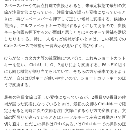
スペースバーや句読点打鍵で変換されると、未確定状態で最初の文
節が注目文節になっている。注目文節が誤った変換になっていると
きは、再びスペースバーを押下して正しい候補に変換する。候補の
選択は、アルファベットキーで選択するようにしてあるので、変換
キーを何回も押下するのが面倒と思うときはそのキーで候補を選択
したりもする。特に、人名など候補が多いときは、この状態での
Ctrl+スペースで候補が一覧表示が見やすく選びやすい。
ひらがな・カタカナ等の後変換については、これもショートカット
キーを使い、Ctrl+U、I、O、P辺りにより変換する。F6～F10辺り
にも同じ機能が割り当てられていて、そちらの方が基本であるよう
だが、自分はCtrlキーが使いやすいので、ショートカットキーのほ
うで変換する。
最初の注目文節は正しい変換になっているが、2番目や3番目の候
補が誤った変換になっているときは、最初の文節をCtrl+Nキーで確
定させると同時に次の文節を注目文節にするやり方で変換する。文
節の区切りが違っているときはカーソルキーで左右に移動させて区
切り直す。ただこの操作はCtrl+KあるいはCtrl+Lキーでの操作のほ