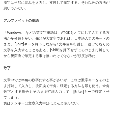
漢字は当然に読みを入力し、変換して確定する。それ以外の方法が
思いつかない。
アルファベットの単語
「Windows」などの英文字単語は、ATOKをオフにして入力する方
法が多分最も多い。先頭が大文字であれば、日本語入力のモードの
まま、[Shift]キーを押下しながら1文字目を打鍵し、続けて残りの
文字を入力することもある。[Shift]を押下せずにそのまま打鍵して
から後変換で確定する事は無いわけではないが頻度は稀だ。
数字
文章中では半角の数字にする事が多いが、これは数字キーをそのま
ま打鍵して入力し、後変換で半角に確定する方法を最も使う。全角
数字とする場合もそのまま打鍵入力して、[Enter]キーで確定させ
てしまう。
実はテンキーは文章入力中はほとんど使わない。