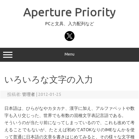
コ
ン
Aperture Priority
テ
ン
ツ
へ
PCと文具、入力配列など
ス
キ
ッ
プ
Menu
いろいろな文字の入力
投稿者:
管理者
|
2012-01-25
日本語は、ひらがなやカタカナ、漢字に加え、アルファベットや数
字も入り交じった、世界でも有数の混種文字表記言語である。
そういうのが当たり前になってしまっているので、これも改めて考
えることでもないが、たとえば初めてATOKなりのIMEなんかを使
って普通に日本語の文章を書きはじめてみると、その様々な文字種