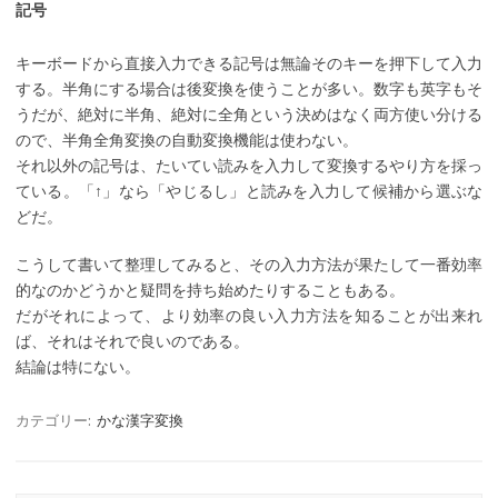
記号
キーボードから直接入力できる記号は無論そのキーを押下して入力
する。半角にする場合は後変換を使うことが多い。数字も英字もそ
うだが、絶対に半角、絶対に全角という決めはなく両方使い分ける
ので、半角全角変換の自動変換機能は使わない。
それ以外の記号は、たいてい読みを入力して変換するやり方を採っ
ている。「↑」なら「やじるし」と読みを入力して候補から選ぶな
どだ。
こうして書いて整理してみると、その入力方法が果たして一番効率
的なのかどうかと疑問を持ち始めたりすることもある。
だがそれによって、より効率の良い入力方法を知ることが出来れ
ば、それはそれで良いのである。
結論は特にない。
カテゴリー:
かな漢字変換