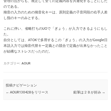
管理の点からも、廃止して全ての定義内容を共通化することにした
のである。
拗音の入力のための拗音化キーは、原則定義の子音同段の右手人差
し指のキーのみとする。
これに伴い、省略打ちのUOで「ぎょう」が入力できるようにもし
た。
自分としては、ATOKで多用するこの「ぎょう」の入力がGoogle日
本語入力では拗音代替キー定義との競合で定義が出来なかったこと
が結構なストレスだったのだ。
カテゴリー:
AOUR
投稿ナビゲーション
←
AOUR130428をリリース
鉛筆は２Ｂが好み
→