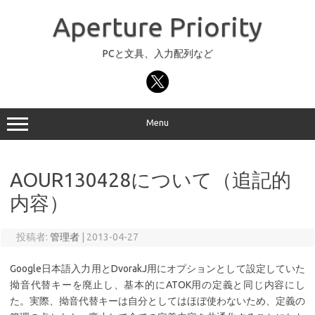
コ
ン
Aperture Priority
テ
ン
ツ
へ
PCと文具、入力配列など
ス
キ
ッ
プ
Menu
AOUR130428について（追記的
内容）
投稿者:
管理者
|
2013-04-27
Google日本語入力用とDvorakJ用にオプションとして設定していた
拗音代替キーを廃止し、基本的にATOK用の定義と同じ内容にし
た。実際、拗音代替キーは自分としてはほぼ使わないため、定義の