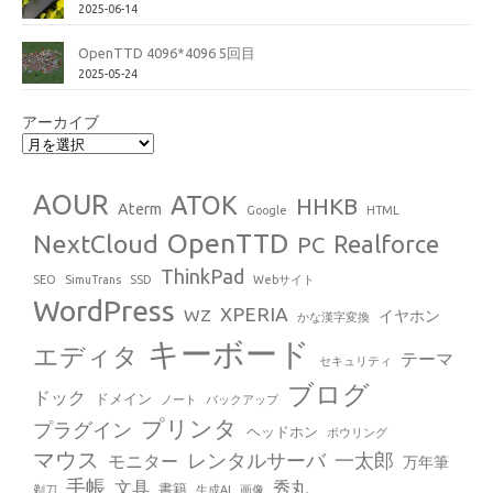
2025-06-14
OpenTTD 4096*4096 5回目
2025-05-24
アーカイブ
AOUR
ATOK
HHKB
Aterm
Google
HTML
OpenTTD
NextCloud
Realforce
PC
ThinkPad
SEO
SimuTrans
SSD
Webサイト
WordPress
XPERIA
WZ
イヤホン
かな漢字変換
キーボード
エディタ
テーマ
セキュリティ
ブログ
ドック
ドメイン
ノート
バックアップ
プリンタ
プラグイン
ヘッドホン
ボウリング
マウス
レンタルサーバ
一太郎
モニター
万年筆
手帳
文具
秀丸
書籍
剃刀
生成AI
画像