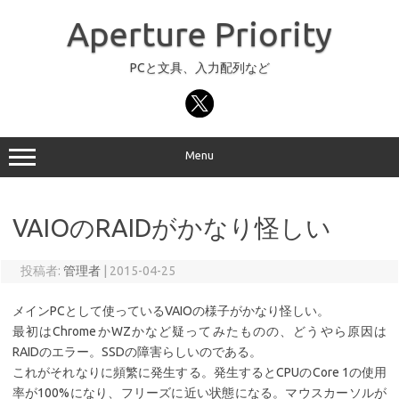
コ
ン
Aperture Priority
テ
ン
ツ
へ
PCと文具、入力配列など
ス
キ
ッ
プ
Menu
VAIOのRAIDがかなり怪しい
投稿者:
管理者
|
2015-04-25
メインPCとして使っているVAIOの様子がかなり怪しい。
最初はChromeかWZかなど疑ってみたものの、どうやら原因は
RAIDのエラー。SSDの障害らしいのである。
これがそれなりに頻繁に発生する。発生するとCPUのCore 1の使用
率が100%になり、フリーズに近い状態になる。マウスカーソルが