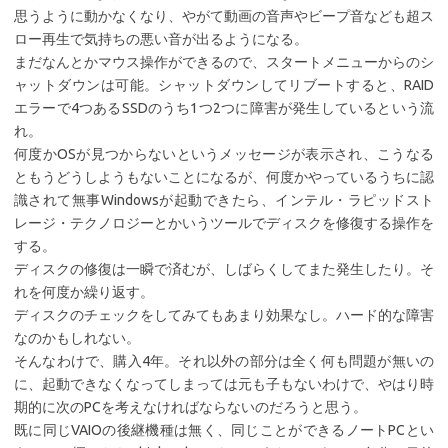
思うように動かなくなり、やがて動画の音声やビープ音なども超ス
ロー再生で気持ちの悪い音が出るようになる。
まだなんとかマウス操作ができるので、スタートメニューからのシ
ャットダウンは可能。シャットダウンしてリブートすると、RAID
エラーで4つあるSSDのうち1つ2つに障害が発生しているという流
れ。
何度かOSが見つからないというメッセージが表示され、こうなる
ともうどうしようもないことになるが、何度かやっているうちに認
識されて無事Windowsが起動できたら、インテル・ラピッドスト
レージ・テクノロジーとかいうツールでディスクを修復する操作を
する。
ディスクの修復は一瞬で済むが、しばらくしてまた発生したり。そ
れを何度か繰り返す。
ディスクのチェックをしてみてもあまり効果なし。ハード的な障害
なのかもしれない。
そんなわけで、購入4年。それ以外の部分は全く何も問題が無いの
に、起動できなくなってしまっては元も子もないわけで、やはり時
期的に次のPCを考えなければならないのだろうと思う。
既に同じVAIOの後継機種は無く、同じことができるノートPCとい