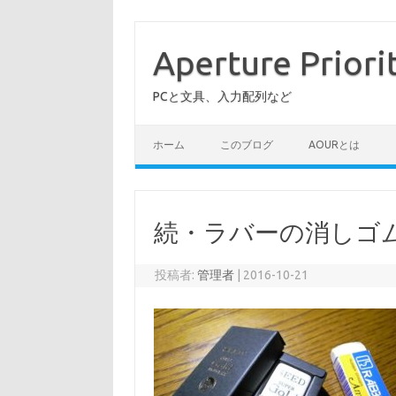
コ
ン
テ
Aperture Priori
ン
ツ
へ
PCと文具、入力配列など
ス
キ
ッ
プ
ホーム
このブログ
AOURとは
続・ラバーの消しゴ
投稿者:
管理者
|
2016-10-21