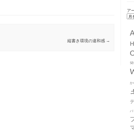
ア
縦書き環境の違和感
→
S
か
バ