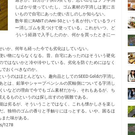
過ぎか。自分が子供の頃でも、思い出せばプラ字消
しばかり使っていたし、ゴム素材の字消しは更に古
いもので自宅にあった使い古しのしか知らない。
数年前にRABITのAmi-50という名が付いているラバ
ー消しゴムを見つけて使っている。これがいつ、ど
ういう経路で入手したのか、何かを買ったときに一
。
ったせいか、何年も経った今でも劣化はしていない。
使い物にならなくなる。昔、自宅にあったのはそういう硬化
のではないかと冷や冷やしている。劣化を防ぐためにはなく
んでおくべきなのか。
うのはほとんどない。趣向品としてのSEED Goldの字消し
あとは、鉛筆やシャープペンシルの尻軸側についてる字消し
くいなどの理由で今でもゴム素材だから、それもあるが、ち
買えるものというのは探し出すのが困難である。
能は劣るが、そういうことではなく、これも懐かしさを楽し
だ。独特のゴムの香りと手触りにほっとする。いや、困るほ
もまた味がある。
es/1278