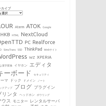
ーカイブ
AOUR
ATOK
Aterm
Google
NextCloud
HHKB
HTML
OpenTTD
Realforce
PC
ThinkPad
EO
SimuTrans
SSD
Webサイト
WordPress
XPERIA
WZ
エディタ
イヤホン
な漢字変換
キーボード
セキュリティ
テーマ
ドック
ドメイン
ノート
ブログ
プラグイン
ックアップ
プリンタ
ヘッドホン
ボウリング
マウス
レンタルサーバ
モニター