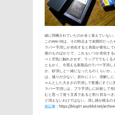
緒に同梱されていたのか全く覚えていない
このAmi-50は、その時点まで未開封だ
ラバー字消しが劣化すると表面が硬化して
後のものばかりで、これもいつか劣化する
べく空気に触れさせず、ラップででもくる
ともかく、今買える新製品のラバー字消しとい
か、砂消しと一緒になったものくらいか。
は、減りが少ない、折れにくい、溶解しに
ゃんとした大きさの字消しで普通にすぐに
ラバー字消しは、プラ字消しに比較して性
むと思って使う文具であると割り切るべき
ど消えないわけではない。消し跡が残るの
前記事
：https://blog01.aourkbd.net/archiv