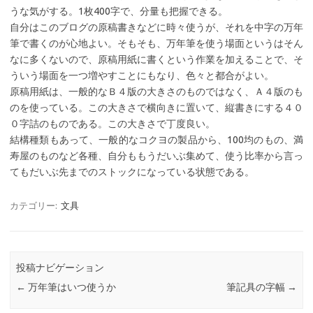
うな気がする。1枚400字で、分量も把握できる。
自分はこのブログの原稿書きなどに時々使うが、それを中字の万年
筆で書くのが心地よい。そもそも、万年筆を使う場面というはそん
なに多くないので、原稿用紙に書くという作業を加えることで、そ
ういう場面を一つ増やすことにもなり、色々と都合がよい。
原稿用紙は、一般的なＢ４版の大きさのものではなく、Ａ４版のも
のを使っている。この大きさで横向きに置いて、縦書きにする４０
０字詰のものである。この大きさで丁度良い。
結構種類もあって、一般的なコクヨの製品から、100均のもの、満
寿屋のものなど各種、自分ももうだいぶ集めて、使う比率から言っ
てもだいぶ先までのストックになっている状態である。
カテゴリー:
文具
投稿ナビゲーション
←
万年筆はいつ使うか
筆記具の字幅
→