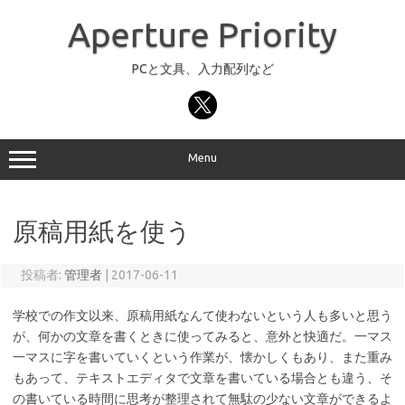
コ
ン
Aperture Priority
テ
ン
ツ
へ
PCと文具、入力配列など
ス
キ
ッ
プ
Menu
原稿用紙を使う
投稿者:
管理者
|
2017-06-11
学校での作文以来、原稿用紙なんて使わないという人も多いと思う
が、何かの文章を書くときに使ってみると、意外と快適だ。一マス
一マスに字を書いていくという作業が、懐かしくもあり、また重み
もあって、テキストエディタで文章を書いている場合とも違う、そ
の書いている時間に思考が整理されて無駄の少ない文章ができるよ