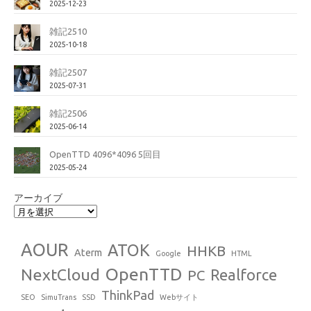
2025-12-23
雑記2510
2025-10-18
雑記2507
2025-07-31
雑記2506
2025-06-14
OpenTTD 4096*4096 5回目
2025-05-24
アーカイブ
AOUR
ATOK
HHKB
Aterm
Google
HTML
OpenTTD
NextCloud
Realforce
PC
ThinkPad
SEO
SimuTrans
SSD
Webサイト