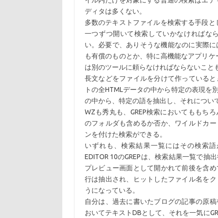
イル内だけを対象にする普通の検索はエディ
ディタは多くない。
多数のテキストファイルを検索する手段とし
一つずつ開いて検索していかなければな
い。必要で、ありそうな機能なのに実際には
も有償のものとか、特に高機能なアプリケー
は別のツールに頼らなければならないこと
長文などをファイルを分けて作っていると
トの全HTMLデータの中から特定の表現を
の中から、特定の語を抽出し、それについ
WZも秀丸も、GREP検索においてももち
のフォルダも含めるか否か、ワイルドカー
ンを付けた検索ができる。
いずれも、検索結果一覧にはその検索語
EDITOR 10のGREPは、検索結果一
プレビュー画面として開かれて前後を含め
行は抽出され、ヒットしたファイル名をク
うになっている。
自分は、過去に書いたブログの記事の原稿
おいてテキストDBとして、それを一気にG