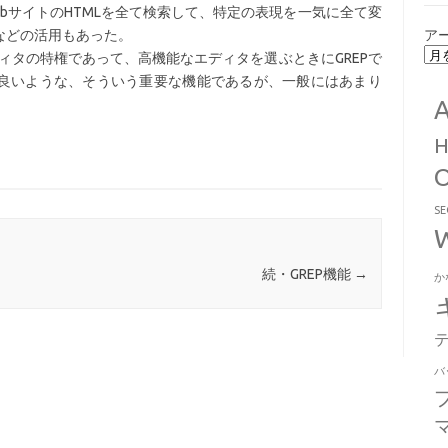
bサイトのHTMLを全て検索して、特定の表現を一気に全て変
などの活用もあった。
ア
ディタの特権であって、高機能なエディタを選ぶときにGREPで
良いような、そういう重要な機能であるが、一般にはあまり
。
S
続・GREP機能
→
か
バ