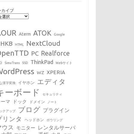
ーカイブ
AOUR
ATOK
Aterm
Google
NextCloud
HHKB
HTML
OpenTTD
Realforce
PC
ThinkPad
EO
SimuTrans
SSD
Webサイト
WordPress
XPERIA
WZ
エディタ
イヤホン
な漢字変換
キーボード
セキュリティ
テーマ
ドック
ドメイン
ノート
ブログ
プラグイン
ックアップ
プリンタ
ヘッドホン
ボウリング
マウス
レンタルサーバ
モニター