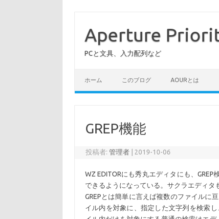
コ
ン
テ
Aperture Priori
ン
ツ
へ
PCと文具、入力配列など
ス
キ
ッ
プ
ホーム
このブログ
AOURとは
GREP機能
投稿者:
管理者
|
2019-10-06
WZ EDITORにも秀丸エディタにも、GR
できるようになっている。サクラエディタ
GREPとは簡単に言えば複数のファイルに
イル内を対象に、指定した文字列を検索し