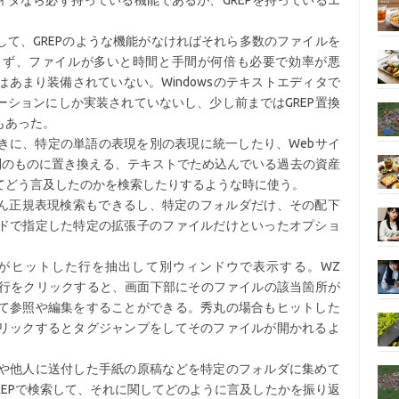
タなら必ず持っている機能であるが、GREPを持っているエ
て、GREPのような機能がなければそれら多数のファイルを
らず、ファイルが多いと時間と手間が何倍も必要で効率が悪
あまり装備されていない。Windowsのテキストエディタで
ションにしか実装されていないし、少し前まではGREP置換
もあった。
きに、特定の単語の表現を別の表現に統一したり、Webサイ
別のものに置き換える、テキストでため込んでいる過去の資産
てどう言及したのかを検索したりするような時に使う。
ろん正規表現検索もできるし、特定のフォルダだけ、その配下
ドで指定した特定の拡張子のファイルだけといったオプショ
がヒットした行を抽出して別ウィンドウで表示する。WZ
覧で抽出行をクリックすると、画面下部にそのファイルの該当箇所が
て参照や編集をすることができる。秀丸の場合もヒットした
リックするとタグジャンプをしてそのファイルが開かれるよ
や他人に送付した手紙の原稿などを特定のフォルダに集めて
REPで検索して、それに関してどのように言及したかを振り返