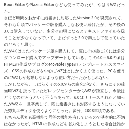
Boon EditorやPlazma Editorなども使ってみたが、やはりWZだっ
た。
さほど時間をおかずに縦書きに対応したVersion 2.0が発売されて、
それも店頭でパッケージ版を購入しなお使い続けたが、その後の
3.0は購入していない。多分その頃になるとテキストファイルを扱
うことが少なくなっていて、まだずっと2.0で満足して使っていた
のだろうと思う。
だが4.0はまたパッケージ版を購入して、更にその後に5.0には多分
ダウンロード購入でアップデートしている。この4.0～5.0の頃は
HTMLの作成やブログのMovableTypeのテンプレートカスタマイ
ズ、CSSの作成などを中心にWZはとにかくよく使った。PCを使う
のにWZしか起動しないような使い方だったかもしれない。
しかしながら、しばらくその5.0からの進化がなく、さらにその後
当時WZを扱っていたビレッジセンターからWZが独立し、今後は
どうなのだろうという不安もあって、6.0はリリースされたと知っ
たがWZを一旦卒業して、既に縦書きにも対応するようになってい
た秀丸エディタを使うようになった。多分、2008年頃である。
もちろん秀丸も高機能で同等の機能を有しているので基本的に不満
はなかったが、HTMLの作成などを省力化しようとした場合は誰か