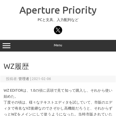
コ
ン
Aperture Priority
テ
ン
ツ
へ
PCと文具、入力配列など
ス
キ
ッ
プ
Menu
WZ履歴
投稿者:
管理者
|
2021-02-06
WZ EDITORは、1.0の頃に店頭で見て知って購入し、それから使い
始めた。
丁度その頃は、様々なテキストエディタを試していて、市販のエデ
ィタで有名なVZ後継なのでさぞかし高機能だろうと、それからず
っとWZをメインにして使うようになった。当時市販されていた