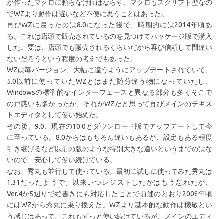
が作ったマクロに頼らなければならず、マクロもスクリプト型なの
でWZより動作は遅いなど不便に思うことはあった。
再びWZに戻ったのは8.0になった後で、時期的には2014年頃あ
る。これは店頭で販売されているのを見つけてパッケージ版で購入
した。要は、店頭でも販売されるくらいだから再び信頼して間違い
ないだろうという程度の考えでもあった。
WZは毎バージョン、大幅に違うようにアップデートされていて、
5.0以前に使っていたWZとはまだ随分違う物になっていたし、
Windowsの標準的なインターフェースと異なる部分も多くそこで
の戸惑いも多かったが、それがWZだと思って再びメインのテキス
トエディタとして使い始めた。
その後、9.0、現在の10.0とダウンロード版でアップデートして今
に至っている。8.0からはもちろん違いもあるが、設定もある程度
引き継げるなど以前の版のような特別大きな違いというまでのはな
いので、安心して使い続けている。
なお、秀丸も並行して使っている。最初に試しに使ってみた秀丸は
1.31だったようで、以来いつレジストしたかはもう忘れたが、
Ver.4か5辺りで縦書きにも対応したことで前述のとおり2008年頃
にはWZから秀丸に乗り換えた。WZより基本的な動作は機敏とい
う感じはあって、これもずっと使い続けているが、メインのエディ