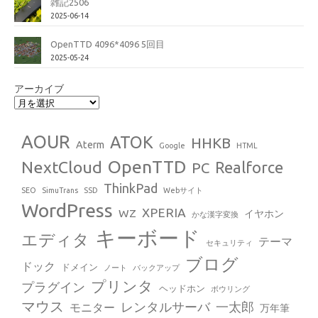
雑記2506
2025-06-14
OpenTTD 4096*4096 5回目
2025-05-24
アーカイブ
AOUR
ATOK
HHKB
Aterm
Google
HTML
OpenTTD
NextCloud
Realforce
PC
ThinkPad
SEO
SimuTrans
SSD
Webサイト
WordPress
XPERIA
WZ
イヤホン
かな漢字変換
キーボード
エディタ
テーマ
セキュリティ
ブログ
ドック
ドメイン
ノート
バックアップ
プリンタ
プラグイン
ヘッドホン
ボウリング
マウス
レンタルサーバ
一太郎
モニター
万年筆