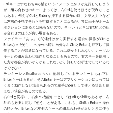
CtrlキーはすなわちAの横というイメージばかりが先行してしまう
が、組み合わせのキーによっては、右Ctrlを使うほうが便利なこと
もある。例えばCtrlとEnterを押下する操作の時、文章入力中など
は左右の小指でそれらを打鍵することになるが、常に両手がホーム
ポジションにあるとは限らないので、そういうときは右Ctrlとの組
み合わせのほうが良い場合もある。
ファイラー「あふ」で関連付けから実行する場合の操作がCtrlと
Enterなのだが、この操作の時に自分は右CtrlとEnterを押下して操
作することが普通になっている。これは癖かもしれない。カーソル
キーとの組み合わせ操作となることもあるので、右のキーを使用し
た方が都合が良いからかもしれないが、詳しい分析までしているわ
けではない。
テンキーレスRealforceの左に配置しているテンキーにも右下に
Enterキーはあるが、そのEnterキーはアプリケーションによっては
うまく動作しない場合もあるので左手Enterとして使える場合と使
えない場合があるのである。
右Ctrlと同様に、右側の機能キーとしてはAltもShiftもあるが、右
Shiftも必要に応じて使うことがある。これも、Shift＋Enterの操作
の時とか、Enterなど左側のキーへの組み合わせが近いときに使う