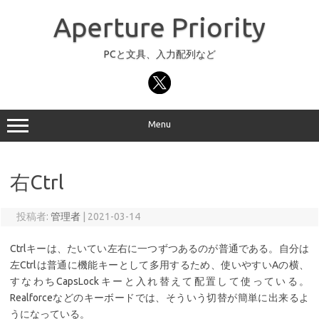
コ
ン
Aperture Priority
テ
ン
ツ
へ
PCと文具、入力配列など
ス
キ
ッ
プ
Menu
右Ctrl
投稿者:
管理者
|
2021-03-14
Ctrlキーは、たいてい左右に一つずつあるのが普通である。自分は
左Ctrlは普通に機能キーとして多用するため、使いやすいAの横、
すなわちCapsLockキーと入れ替えて配置して使っている。
Realforceなどのキーボードでは、そういう切替が簡単に出来るよ
うになっている。