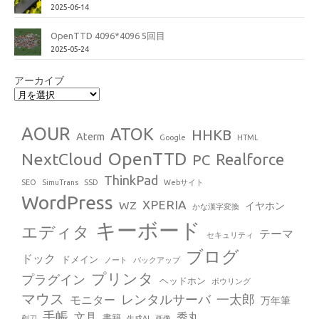
2025-06-14
OpenTTD 4096*4096 5回目
2025-05-24
アーカイブ
AOUR
ATOK
HHKB
Aterm
Google
HTML
OpenTTD
NextCloud
Realforce
PC
ThinkPad
SEO
SimuTrans
SSD
Webサイト
WordPress
XPERIA
WZ
イヤホン
かな漢字変換
キーボード
エディタ
テーマ
セキュリティ
ブログ
ドック
ドメイン
ノート
バックアップ
プリンタ
プラグイン
ヘッドホン
ボウリング
マウス
レンタルサーバ
一太郎
モニター
万年筆
手帳
文具
秀丸
書籍
剃刀
生成AI
画像