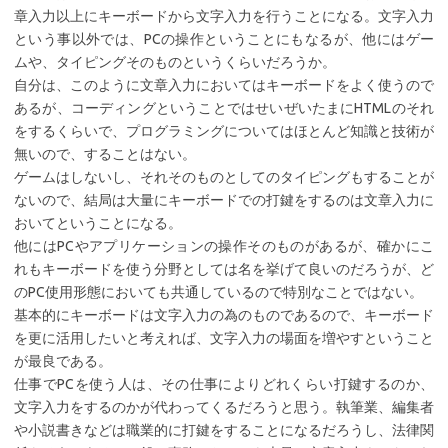
章入力以上にキーボードから文字入力を行うことになる。文字入力
という事以外では、PCの操作ということにもなるが、他にはゲー
ムや、タイピングそのものというくらいだろうか。
自分は、このように文章入力においてはキーボードをよく使うので
あるが、コーディングということではせいぜいたまにHTMLのそれ
をするくらいで、プログラミングについてはほとんど知識と技術が
無いので、することはない。
ゲームはしないし、それそのものとしてのタイピングもすることが
ないので、結局は大量にキーボードでの打鍵をするのは文章入力に
おいてということになる。
他にはPCやアプリケーションの操作そのものがあるが、確かにこ
れもキーボードを使う分野としては名を挙げて良いのだろうが、ど
のPC使用形態においても共通しているので特別なことではない。
基本的にキーボードは文字入力の為のものであるので、キーボード
を更に活用したいと考えれば、文字入力の場面を増やすということ
が最良である。
仕事でPCを使う人は、その仕事によりどれくらい打鍵するのか、
文字入力をするのかが代わってくるだろうと思う。執筆業、編集者
や小説書きなどは職業的に打鍵をすることになるだろうし、法律関