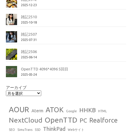
2025-12-23
雑記2510
2025-10-18
雑記2507
2025-07-31
雑記2506
2025-06-14
OpenTTD 4096*4096 5回目
2025-05-24
アーカイブ
AOUR
ATOK
HHKB
Aterm
Google
HTML
OpenTTD
NextCloud
Realforce
PC
ThinkPad
SEO
SimuTrans
SSD
Webサイト