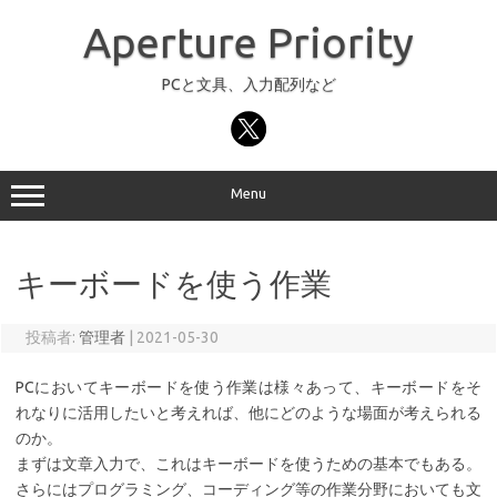
コ
ン
Aperture Priority
テ
ン
ツ
へ
PCと文具、入力配列など
ス
キ
ッ
プ
Menu
キーボードを使う作業
投稿者:
管理者
|
2021-05-30
PCにおいてキーボードを使う作業は様々あって、キーボードをそ
れなりに活用したいと考えれば、他にどのような場面が考えられる
のか。
まずは文章入力で、これはキーボードを使うための基本でもある。
さらにはプログラミング、コーディング等の作業分野においても文