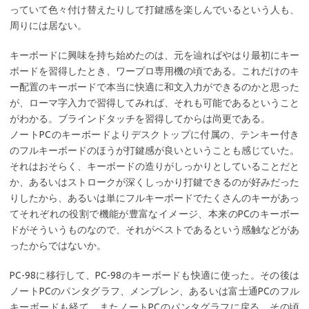
っていて色々付け替えたりして打鍵感を楽しんでいるという人も、
周りには居ない。
キーボードに興味を持ち始めたのは、元を辿ればやはり最初にキー
ボードを習得したとき、ワープロ専用機の頃である。これだけのキ
ー配置のキーボードで本当に快適に和文入力ができるのかと思った
が、ローマ字入力で習得してみれば、それも可能であるということ
がわかる。ブラインドタッチを習得してからは尚更である。
ノートPCのキーボードよりデスクトップに付属の、テンキー付き
のフルキーボードのほうが打鍵感が良いということも感じていた。
それはおそらく、キーボードの造りがしっかりとしていることだと
か、あるいはストロークが深くしっかり打鍵できるのが好みだった
りしたから、あるいは単にフルキーボードでたくさんのキーがあっ
てそれぞれの役割で機能が豊富なイメージ、本来のPCのキーボー
ドがそういうものなので、それがベストであるという感触などがあ
ったからではないか。
PC-98に移行して、PC-98のキーボードも快適に使った。その後は
ノートPCのパンタグラフ、メンブレン、あるいは富士通PCのフル
キーボードも経て、またノートPCのパンタグラフに戻る。その頃