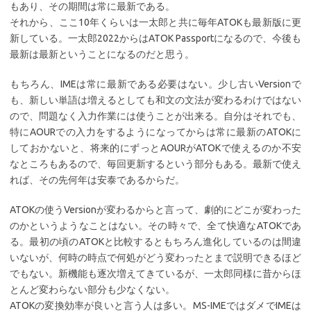
もあり、その期間は常に最新である。
それから、ここ10年くらいは一太郎と共に毎年ATOKも最新版に更
新している。一太郎2022からはATOK Passportになるので、今後も
最新は最新ということになるのだと思う。
もちろん、IMEは常に最新である必要はない。少し古いVersionで
も、新しい単語は増えるとしても和文の文法が変わるわけではない
ので、問題なく入力作業には使うことが出来る。自分はそれでも、
特にAOURでの入力をするようになってからは常に最新のATOKに
しておかないと、将来的にずっとAOURがATOKで使えるのか不安
なところもあるので、毎回更新するという部分もある。最新で使え
れば、その先何年は安泰であるからだ。
ATOKの使うVersionが変わるからと言って、劇的にどこが変わった
のかというようなことはない。その時々で、全て快適なATOKであ
る。最初の頃のATOKと比較するともちろん進化しているのは間違
いないが、何時の時点で何処がどう変わったとまで説明できるほど
でもない。新機能も逐次増えてきているが、一太郎同様に昔からほ
とんど変わらない部分も少なくない。
ATOKの変換効率が良いと言う人は多い。MS-IMEではダメでIMEは