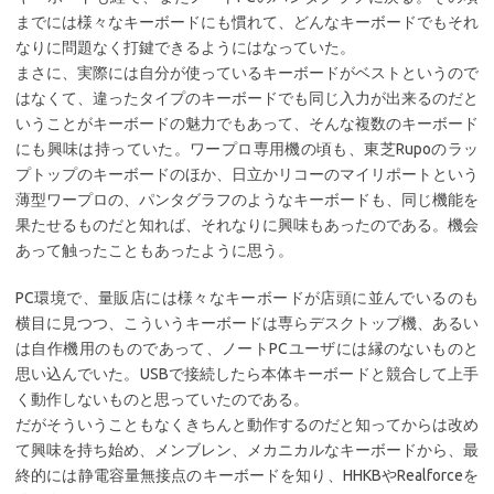
までには様々なキーボードにも慣れて、どんなキーボードでもそれ
なりに問題なく打鍵できるようにはなっていた。
まさに、実際には自分が使っているキーボードがベストというので
はなくて、違ったタイプのキーボードでも同じ入力が出来るのだと
いうことがキーボードの魅力でもあって、そんな複数のキーボード
にも興味は持っていた。ワープロ専用機の頃も、東芝Rupoのラッ
プトップのキーボードのほか、日立かリコーのマイリポートという
薄型ワープロの、パンタグラフのようなキーボードも、同じ機能を
果たせるものだと知れば、それなりに興味もあったのである。機会
あって触ったこともあったように思う。
PC環境で、量販店には様々なキーボードが店頭に並んでいるのも
横目に見つつ、こういうキーボードは専らデスクトップ機、あるい
は自作機用のものであって、ノートPCユーザには縁のないものと
思い込んでいた。USBで接続したら本体キーボードと競合して上手
く動作しないものと思っていたのである。
だがそういうこともなくきちんと動作するのだと知ってからは改め
て興味を持ち始め、メンブレン、メカニカルなキーボードから、最
終的には静電容量無接点のキーボードを知り、HHKBやRealforceを