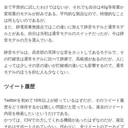
全て平滑的に試したわけではないが、それでも自分は45g等荷重か
変荷重のモデルが好みである。平均的な製品なので、特徴的なこと
は何もないのであるが。
また、静電容量無接点ではこの違いに加えて静音モデルと通常モデ
ルとがある。自分は当初は通常モデルのスイッチだったが、今は静
音モデルの方を選んでいる。
静音モデルは、高音部の耳障りな音をカットしてあるモデルで、そ
の打鍵音は通常モデルに比べて静粛で、高級感があるのだが、人に
よっては少しその音の違いが打鍵感の違いにも影響するので、通常
モデルのほうを好む人も少なくない。
ツイート履歴
Twitterを初めて10年以上が経っているはずだが、そのツイート履
歴をどう保存するかは難しい問題だと思っている。過去のツイート
内容を検索したいというだけである。
かつては、CSVで出力してくれる機能があったはずなのだが、最近
それはサポートされていない。代わりに、全ツイートのアーカイブ