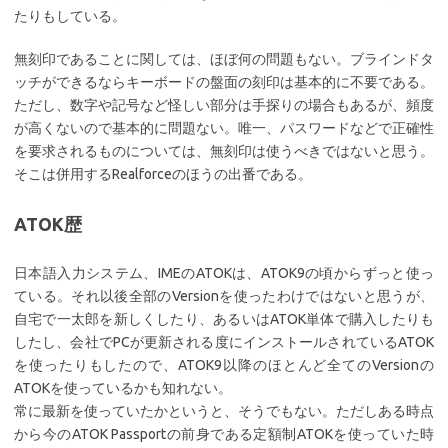
たりもしている。
無刻印であることに関しては、ほぼ何の問題もない。ブラインドタ
ッチができるならキーボードの盤面の刻印は基本的に不要である。
ただし、数字や記号など怪しい部分は手探りの場合もあるが、頻度
が高くないので基本的に問題ない。唯一、パスワードなどで正確性
を要求されるものについては、無刻印は使うべきではないと思う。
そこは併用するRealforceのほうの出番である。
ATOK歴
日本語入力システム、IMEのATOKは、ATOK9の頃からずっと使っ
ている。それ以後全部のVersionを使ったわけではないと思うが、
自宅で一太郎を新しくしたり、あるいはATOK単体で購入したりも
したし、会社でPCが更新される度にインストールされているATOK
を使ったりもしたので、ATOK9以降のほとんど全てのVersionの
ATOKを使っているかも知れない。
常に最新を使っていたかというと、そうでもない。ただしある時点
から今のATOK Passportの前身である定額制ATOKを使っていた時