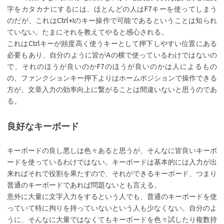
字をカタカナにするには、ほとんどの人はF7キーを使ってしまう
のだが、これはCtrl+Iのキー操作で可能であるということは知られ
ていない。たまにそれを教えてやると感心される。
これはCtrlキーが頻度高く使うキーとして押下しやすい位置にある
必要もあり、自分のように皆がAの横で使っているわけではないの
で、それのほうが良いのかF7のほうが良いのかは人によるもの
の、ファンクションキー押下よりはホームポジションで操作できる
方が、文章入力の効率向上に繋がることは間違いないと思うのであ
る。
良好なキーボード
キーボードの良し悪しは色々あると思うが、そんなに皆良いキーボ
ードを使っているわけではない。キーボードは基本的には入力が出
来ればそれで役割を果たすので、それができるキーボード、つまり
普通のキーボードであれば問題ないとも言える。
意外に大量に文字入力をするという人でも、普通のキーボードを使
っていて特に拘りを持っていないという人も少なくない。自分のよ
うに、そんなに大量ではなくてもキーボードを色々試したり複数持