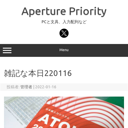
コ
ン
Aperture Priority
テ
ン
ツ
へ
PCと文具、入力配列など
ス
キ
ッ
プ
Menu
雑記な本日220116
投稿者:
管理者
|
2022-01-16