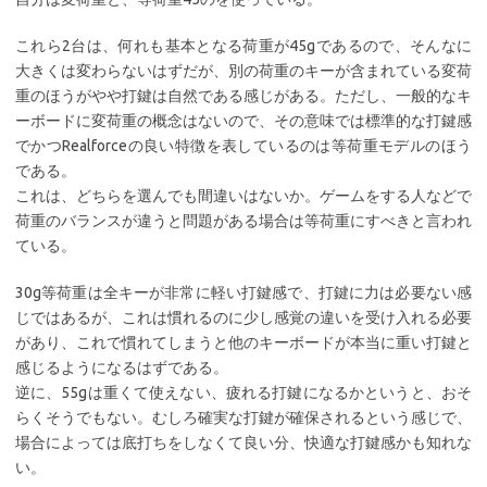
これら2台は、何れも基本となる荷重が45gであるので、そんなに
大きくは変わらないはずだが、別の荷重のキーが含まれている変荷
重のほうがやや打鍵は自然である感じがある。ただし、一般的なキ
ーボードに変荷重の概念はないので、その意味では標準的な打鍵感
でかつRealforceの良い特徴を表しているのは等荷重モデルのほう
である。
これは、どちらを選んでも間違いはないか。ゲームをする人などで
荷重のバランスが違うと問題がある場合は等荷重にすべきと言われ
ている。
30g等荷重は全キーが非常に軽い打鍵感で、打鍵に力は必要ない感
じではあるが、これは慣れるのに少し感覚の違いを受け入れる必要
があり、これで慣れてしまうと他のキーボードが本当に重い打鍵と
感じるようになるはずである。
逆に、55gは重くて使えない、疲れる打鍵になるかというと、おそ
らくそうでもない。むしろ確実な打鍵が確保されるという感じで、
場合によっては底打ちをしなくて良い分、快適な打鍵感かも知れな
い。