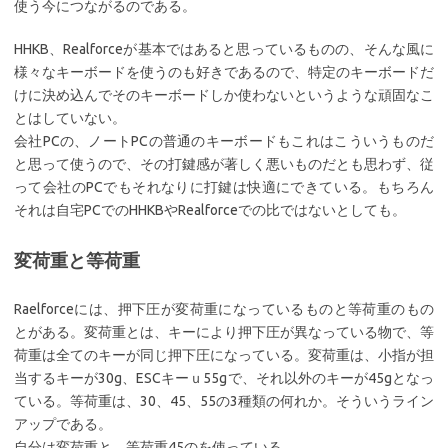
使う今につながるのである。
HHKB、Realforceが基本ではあると思っているものの、そんな風に
様々なキーボードを使うのも好きであるので、特定のキーボードだ
けに決め込んでそのキーボードしか使わないというような頑固なこ
とはしていない。
会社PCの、ノートPCの普通のキーボードもこれはこういうものだ
と思って使うので、その打鍵感が著しく悪いものだとも思わず、従
って会社のPCでもそれなりに打鍵は快適にできている。もちろん
それは自宅PCでのHHKBやRealforceでの比ではないとしても。
変荷重と等荷重
Raelforceには、押下圧が変荷重になっているものと等荷重のもの
とがある。変荷重とは、キーにより押下圧が異なっている物で、等
荷重は全てのキーが同じ押下圧になっている。変荷重は、小指が担
当するキーが30g、ESCキーｕ55gで、それ以外のキーが45gとなっ
ている。等荷重は、30、45、55の3種類の何れか。そういうライン
アップである。
自分は変荷重と、等荷重45のを使っている。