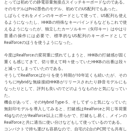
とっては初めての静電容量無接点スイッチキーボードなのである。
そのモデルはPro2墨色のモデル、初めてのUS配列でもあった。
しばらくそれをメインのキーボードとして使って、US配列も使え
るようになったし、HHKBの特殊なキーバインドもなどもこれで使
えるようになったが、独立したカーソルキー（矢印キー）はやはり
普通の操作には必要で、標準的なUS配列のキーボードとして
Realforceのほうを使うようになった。
今度はRealforceの変荷重に慣れてしまうと、HHKBの打鍵感が固く
重くも感じてきて、切り替えて時々使っていたHHKBの出番は段々
と減ってしまっていたのである。
そうしてRealforceばかりを使う時期が10年近くも続いたが、その
うちにHybridな無線接続HHKBがリリースされたり静音モデルにも
なったりとして、評判も良いのでどのようなものかと気になってい
た。
機会があって、そのHybrid Type-S、そしてずっと気になっていた
無刻印モデルを導入してみると、打鍵感はRealforceと同じ等荷重
45gなのだがRealforce以上に滑らかで、打鍵もし易く、メインの
Realforceと共に適当に使い分けなどもして使っているのである。
コンパクトで持ち運びも容易なので、自宅の2台のPC間でも共有し