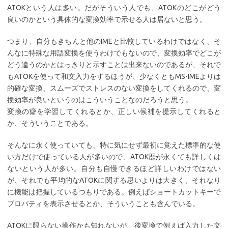
ATOKという人は多い。だがそういう人でも、ATOKのどこがどう
良いのかという具体的な変換効率で示せる人は居ないと思う。
つまり、自分もきちんと他のIMEと比較しているわけではなく、そ
んなに特殊な用語変換を使うわけでもないので、変換効率でどこが
どう違うのかとはっきりと示すことは出来ないのであるが、それで
もATOKを使って和文入力をするほうが、少なくともMS-IMEよりは
的確な変換、スムーズでストレスのない変換をしてくれるので、変
換効率が良いというのはこういうことなのだろうと思う。
変換の癖を学習してくれるとか、正しい候補を提示してくれると
か、そういうことである。
そんなに永く使っていても、特に気にせず最初に覚えた標準的な使
い方だけで使っている人が多いので、ATOK歴が永くても詳しくは
ないという人が多い。自分も自慢できるほど詳しいわけではない
が、それでも平均的なATOKに関する思いよりは大きく、それなり
に機能は把握しているつもりである。例えばショートカットキーで
プロパティを表示させるとか、そういうことも含んでいる。
ATOKに限らない操作かも知れないが、後変換で例えば入力した文