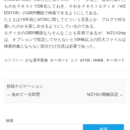
ものをテキストでDB化しておき、それをテキストエディタ（WZ
EDITOR）のGREP機能で検索できるようにしてある。
たとえば10年前にATOKに関してどういう言及とか、ブログで何を
書いたのかを探し出せるようにしているのである。
エディタのGREP機能ならそんなことも容易であるが、WZのGrep
は、オプションで指定してやらないと10MB以上の巨大ファイルは
検索対象にならない部分だけ注意は必要であった。
カテゴリー:
かな漢字変換
キーボード
タグ:
ATOK
,
HHKB
,
キーボード
投稿ナビゲーション
←
改めて一太郎歴
WZ10の難解設定
→
検索
検索