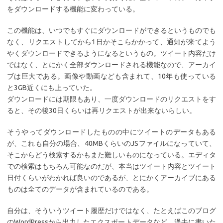
をダウンロードする機能に変わっている。
この機能は、いつでもすぐにダウンロードができるというものでも
なく、リクエストしてから1日かそこらかかって、通知が来てよう
やくダウンロードできるようになるというもの。ツイート内容だけ
ではなく、とにかく全部ダウンロードされる機能なので、アーカイ
ブは巨大である。画像や動画なども含まれて、10年も使っている
と3GB近くにも上っていた。
ダウンロードには期限もあり、一度ダウンロードのリクエストをす
ると、その後30日くらいは再リクエストが出来ないらしい。
そうやってダウンロードしたものの中にツイートのデータもある
が、これも自分の場合、40MBくらいのJSファイルになっていて、
そこからどう検索するかもまた難しいものになっている。エディタ
での検索はもちろん可能なのだが、本当はツイート内容とツイート
日付くらいがわかれば良いのであるが、とにかくアーカイブにある
ものは全てのデータが含まれているのである。
自分は、そういうツイート履歴だけではなく、たとえばこのブログ
のWordPressから出力したエクスポートデータなど、過去に書いた