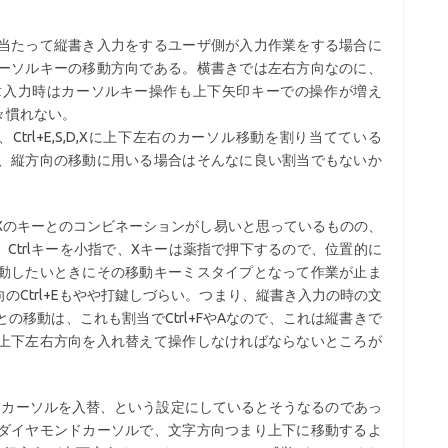
当たって縦書き入力をするユーザ側が入力作業をする場合に
ーソルキーの移動方向である。横書きでは左右方向なのに、
章入力時はカーソルキー操作も上下矢印キーでの操作が増え
々慣れない。
rl+E,S,D,Xに上下左右のカーソル移動を割り当てている
、縦方向の移動に用いる場合はそんなに良い割当でもないか
SDXのキーとのコンビネーションがし易いと思っているものの、
い。Ctrlキーを小指で、Xキーは薬指で押下するので、位置的に
動したいときにその移動キーミスタイプとなって作業が止ま
のCtrl+Eもやや打鍵しづらい。つまり、縦書き入力の時の文
の移動は、これも割当でCtrl+FやAなので、これは縦書きで
上下左右方向を入れ替えて操作しなければならないところが
カーソルを入替、という設定にしているとそうなるのであっ
ダイヤモンドカーソルで、文字方向つまり上下に移動するよ