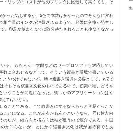
ートリッジのコストが他のプリンタに比較して高くても、そ
生
安かった気もするが、6色で本数は多かったのでそんなに変わ
で相当量のインクが消費されるようで、頻繁に交換が発生し
ので、印刷が始まるまでに随分待たされることも少なくなかっ
している。もちろん一太郎などのワープロソフトも対応してい
字数に合わせるなどして、そういう縦書き環境で書いている
というわけでもないが、時々縦書き環境を必要として、WZで
Cはそもそも横書き文化のものであるので、初期の頃、どうや
ということが問題になった。幾つかのアプリケーションはや
増えてはいない。
せることである。全て縦書きにするならもっと容易だったか
ることになる。これが左右か右左かというなら、同じ横方向
うのだが、縦方向と横方向は軸が違うので厄介である。中国
いのか知らないが、とにかく縦書き文化は我が国特有でもあ