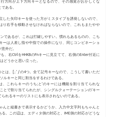
は行方向が上下方向キーとなるので、その感覚がおかしくな
とである。
立した矢印キーを使った方がミスタイプを誘発しないので、
はり右手を移動させなければならないので、これもまたやや
ョンであるが、これは打鍵しやすい。慣れもあるものの、こち
キーは人差し指や中指での操作になり、同じコンビネーショ
が意外だ。
右CtrlをHHKBのFnキーに見立てて、右側のEnter付近に
てはどうかと思い立った。
、[ ; ‘ / の4つ。全て記号キーなので、こうして書いただ
ーソルキーと同じ割当をするわけである。
、これらキーのうち;と’のキーには機能を割り当てられな
ることで割り当てられたが、シングルクォーテーションの’キー
てられるキーのリストにも表示されないのである。
ゃんと縦書きで表示するかどうか、入力中文字列もちゃんと
る。この辺は、エディタ側の対応と、IME側の対応がどうな