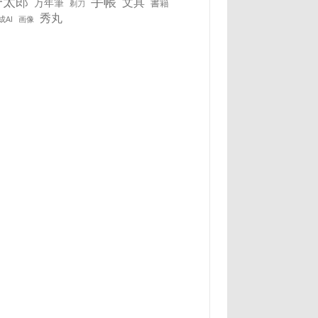
一太郎
手帳
文具
万年筆
書籍
剃刀
秀丸
成AI
画像