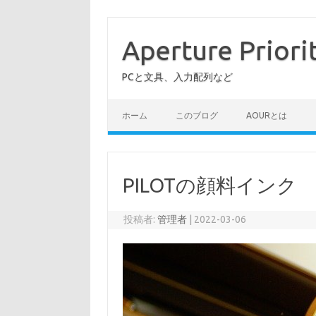
コ
ン
テ
Aperture Priori
ン
ツ
へ
PCと文具、入力配列など
ス
キ
ッ
プ
ホーム
このブログ
AOURとは
PILOTの顔料インク
投稿者:
管理者
|
2022-03-06