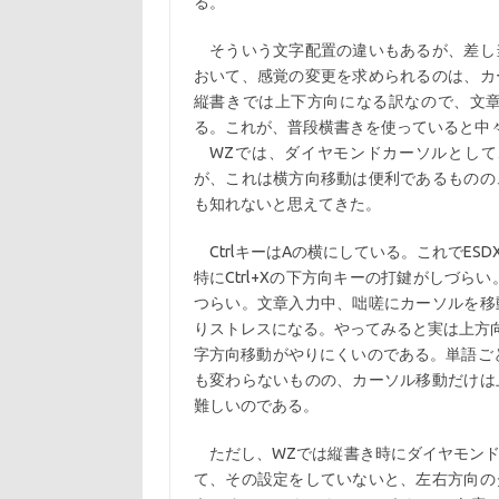
る。
そういう文字配置の違いもあるが、差し
おいて、感覚の変更を求められるのは、カ
縦書きでは上下方向になる訳なので、文
る。これが、普段横書きを使っていると中
WZでは、ダイヤモンドカーソルとして、Ct
が、これは横方向移動は便利であるものの
も知れないと思えてきた。
CtrlキーはAの横にしている。これでE
特にCtrl+Xの下方向キーの打鍵がしづら
つらい。文章入力中、咄嗟にカーソルを移
りストレスになる。やってみると実は上方向
字方向移動がやりにくいのである。単語ごと
も変わらないものの、カーソル移動だけは
難しいのである。
ただし、WZでは縦書き時にダイヤモンド
て、その設定をしていないと、左右方向の