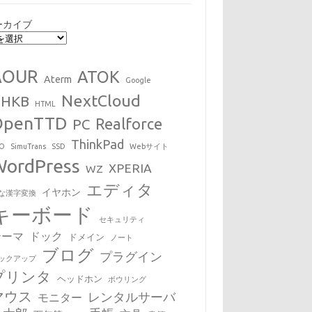
ーカイブ
AOUR
ATOK
Aterm
Google
NextCloud
HHKB
HTML
OpenTTD
Realforce
PC
ThinkPad
EO
SimuTrans
SSD
Webサイト
WordPress
XPERIA
WZ
エディタ
イヤホン
な漢字変換
キーボード
セキュリティ
テーマ
ドック
ドメイン
ノート
ブログ
プラグイン
ックアップ
プリンタ
ヘッドホン
ボウリング
マウス
レンタルサーバ
モニター