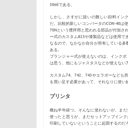
30mlである。
しかし、さすがに扱いの難しい顔料イン
だ。比較的新しいコンバータのCON-40は使
70Nという攪拌用と思われる部品が付加さ
ー式のカスタム823や漆製品などは使用で
なるので、なかなか自分が所有している多数
ある。
プランジャー式が使えないのは、インクボト
は思う。他にもジャスタスなどが使えない
カスタム74、742、743やエラボーな
を買い足す必要があって、それなりに使い
プリンタ
概ね半年経つ。そんなに使わないが、まだ
使ったと思うが、まだセットアップインク
印刷していないということに起因するのだ