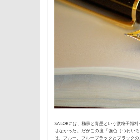
SAILORには、極黒と青墨という微粒子顔
はなかった。だがこの度「強色（つわいろ
は、ブルー、ブルーブラックとブラックの定