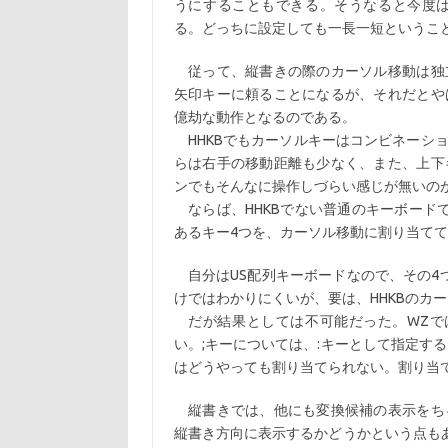
うにすることもできる。そうなると今度
る。どっちに設定しても一長一短というこ
従って、縦書きの際のカーソル移動は独
矢印キーに頼ることになるが、それだとや
億劫な動作となるのである。
HHKBでもカーソルキーはコンビネーシ
らは右手の移動距離も少なく、また、上下
ンでもそんなに操作しづらい感じが無いの
ならば、HHKBでない普通のキーボードでも、
あるキー4つを、カーソル移動に割り当て
自分はUS配列キーボードなので、その4つとは
けではわかりにくいが、要は、HHKBのカ
だが結果としては不可能だった。WZでは
い。;キーについては、:キーとして指定す
はどうやっても割り当てられない。割り当
縦書きでは、他にも変換候補の表示をち
縦書き方向に表示するかどうかという点もあ