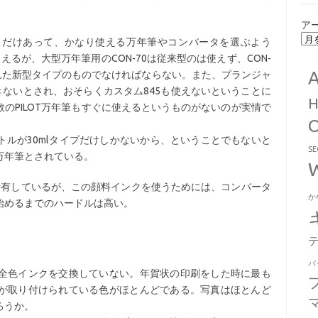
ア
クだけあって、かなり使える万年筆やコンバータを選ぶよう
えるが、大型万年筆用のCON-70は従来型のは使えず、CON-
れた新型タイプのものでなければならない。また、プランジャ
きないとされ、おそらくカスタム845も使えないということに
のPILOT万年筆もすぐに使えるというものがないのが実情で
ルが30mlタイプだけしかないから、ということでもないと
S
万年筆とされている。
ども所有しているが、この顔料インクを使うためには、コンバータ
か
始めるまでのハードルは高い。
バ
全色インクを交換していない。年賀状の印刷をした時に最も
が取り付けられている色がほとんどである。写真はほとんど
ろうか。