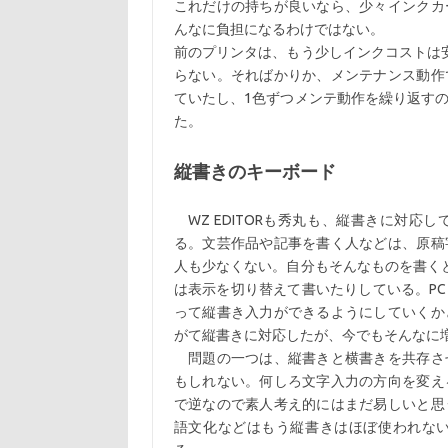
これだけの持ちが良いなら、少々インクカ
んなに負担になるわけではない。
前のプリンタは、もう少しインクコストは
らない。そればかりか、メンテナンス動作
ていたし、1色ずつメンテ動作を繰り返す
た。
縦書きのキーボード
WZ EDITORも秀丸も、縦書きに対応
る。文芸作品や記事を書く人などは、原稿
人も少なくない。自分もそんなものを書く
は表示を切り替えて書いたりしている。P
って縦書き入力ができるようにしていくか
がて縦書きに対応したが、今でもそんなに
問題の一つは、縦書きと横書きを共存さ
もしれない。何しろ文字入力の方向を変え
で逆なので素人考え的にはまだ易しいと思
語文化などはもう縦書きはほぼ使われな