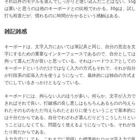
それ以外のモデルを選んでしっかりと使い込んだことはない。55g
は重いと思うのは他のキーボードとの比較でわかる。30gは、試し
打ち程度だが、慣れるのに時間がかかるという感触はある。
雑記雑感
キーボードは、文字入力においては筆記具と同じ、自分の意志を文
字にするための重要なインターフェースであるので、自分としては
拘って選んだ方が良いと思っている。それはハードウエアとしての
キーボードというのだけではなく入力の方式もそれで、それが自分
が行段系の拡張入力を使うようになって、最終的には独自の方式ま
でにしているきっかけともなっている。
キーボードには、拘らない人のほうが多い。何らか、文字が入力で
きればそれで良い。打鍵感の良し悪しはもちろんあるものの与えら
れたそのものをただ与えられたとおりに使うということで基本的に
は十分だからである。自分でわざわざ選んだりどうこうしたりとい
うことはしなくても、問題なく使えるようになっている。それが当
たり前だからである。
入力方式にしても、これまでに習得した標準的なローマ字入力で良