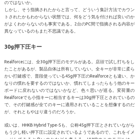
のではないか。
しかし、そう指摘されたからと言って、どういう集計方法でカウン
トされたかもわからない状態では、何をどう気を付ければ良いのか
がよくわからないのも事実である。2台のPC間で指摘される内容が
異なっているのもまた不思議である。
30g押下圧キー
Realforceには、全30g押下圧のモデルがある。店頭で試し打ちをし
たことがあるが、製品自体は所有していない。全キーが非常に柔ら
かい打鍵感で、普段使っている45g押下圧のRealforceとも違い、か
なりの慣れを要するのではないか、慣れてしまったらもう他のキー
ボードに戻れないのではないかなど、色々思いが巡る。変荷重の
Realforceでも小指キーに相当するキーは30g押下圧とされているの
で、その打鍵感が全てのキーに適用されていることを想像するのだ
が、それともやはり違うのだろうか。
或いは、HHKB Hybrid Type-Sも、公称45g押下圧とされていながら
もう少し軽い押下圧に設定されているようであるので、これをイメ