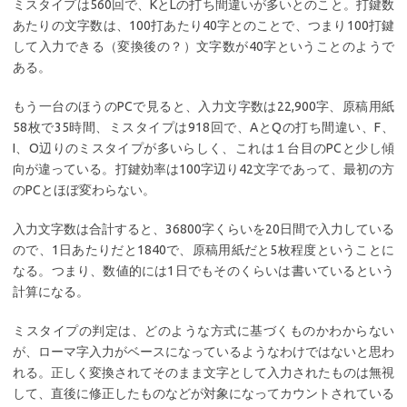
ミスタイプは560回で、KとLの打ち間違いが多いとのこと。打鍵数
あたりの文字数は、100打あたり40字とのことで、つまり100打鍵
して入力できる（変換後の？）文字数が40字ということのようで
ある。
もう一台のほうのPCで見ると、入力文字数は22,900字、原稿用紙
58枚で35時間、ミスタイプは918回で、AとQの打ち間違い、F、
I、O辺りのミスタイプが多いらしく、これは１台目のPCと少し傾
向が違っている。打鍵効率は100字辺り42文字であって、最初の方
のPCとほぼ変わらない。
入力文字数は合計すると、36800字くらいを20日間で入力している
ので、1日あたりだと1840で、原稿用紙だと5枚程度ということに
なる。つまり、数値的には1日でもそのくらいは書いているという
計算になる。
ミスタイプの判定は、どのような方式に基づくものかわからない
が、ローマ字入力がベースになっているようなわけではないと思わ
れる。正しく変換されてそのまま文字として入力されたものは無視
して、直後に修正したものなどが対象になってカウントされている