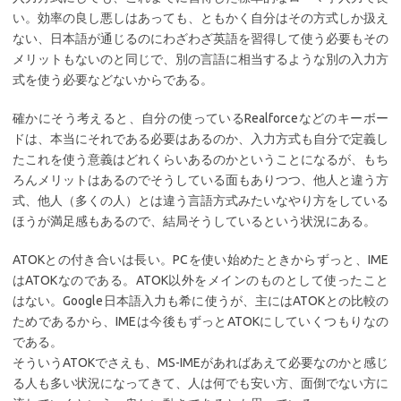
い。効率の良し悪しはあっても、ともかく自分はその方式しか扱え
ない、日本語が通じるのにわざわざ英語を習得して使う必要もその
メリットもないのと同じで、別の言語に相当するような別の入力方
式を使う必要などないからである。
確かにそう考えると、自分の使っているRealforceなどのキーボー
ドは、本当にそれである必要はあるのか、入力方式も自分で定義し
たこれを使う意義はどれくらいあるのかということになるが、もち
ろんメリットはあるのでそうしている面もありつつ、他人と違う方
式、他人（多くの人）とは違う言語方式みたいなやり方をしている
ほうが満足感もあるので、結局そうしているという状況にある。
ATOKとの付き合いは長い。PCを使い始めたときからずっと、IME
はATOKなのである。ATOK以外をメインのものとして使ったこと
はない。Google日本語入力も希に使うが、主にはATOKとの比較の
ためであるから、IMEは今後もずっとATOKにしていくつもりなの
である。
そういうATOKでさえも、MS-IMEがあればあえて必要なのかと感じ
る人も多い状況になってきて、人は何でも安い方、面倒でない方に