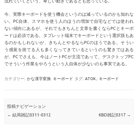
流れていくという、卑しい動きであるとも思っている。
今、実際キーボードを使う機会というのは減っているのかも知れな
い。PC自体、スマホを使う人のほうの増加で自宅などでは使われ
ない傾向にあるが、それでもきちんと文章を書くならPCとキーボ
ードは必須である。タブレット端末でキーボードという選択肢もあ
るのかもしれないが、きちんとやるならPCのほうである。そうい
う感覚を捨てる人も多くなってきているというのも驚きではある
が、PCでさえも、今はノートPCが主流であって、デスクトップPC
でそういう作業をやろうという人自体が少ないのも事実である。
カテゴリー:
かな漢字変換
キーボード
タグ:
ATOK
,
キーボード
投稿ナビゲーション
←
結局雑記0311-0312
KBD雑記0317
→