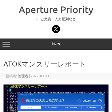
コ
ン
Aperture Priority
テ
ン
ツ
へ
PCと文具、入力配列など
ス
キ
ッ
プ
Menu
ATOKマンスリーレポート
投稿者:
管理者
|
2022-03-13