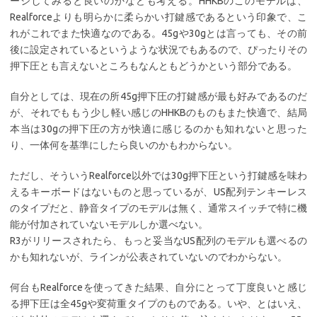
ージしてみると良いのかなども考える。HHKBのこのモデルは、
Realforceよりも明らかに柔らかい打鍵感であるという印象で、こ
れがこれでまた快適なのである。45gや30gとは言っても、その前
後に設定されているというような状況でもあるので、ぴったりその
押下圧とも言えないところもなんともどうかという部分である。
自分としては、現在の所45g押下圧の打鍵感が最も好みであるのだ
が、それでももう少し軽い感じのHHKBのものもまた快適で、結局
本当は30gの押下圧の方が快適に感じるのかも知れないと思った
り、一体何を基準にしたら良いのかもわからない。
ただし、そういうRealforce以外では30g押下圧という打鍵感を味わ
えるキーボードはないものと思っているが、US配列テンキーレス
のタイプだと、静音タイプのモデルは無く、通常スイッチで特に機
能が付加されていないモデルしか選べない。
R3がリリースされたら、もっと妥当なUS配列のモデルも選べるの
かも知れないが、ラインが公表されていないのでわからない。
何台もRealforceを使ってきた結果、自分にとって丁度良いと感じ
る押下圧は全45gや変荷重タイプのものである。いや、とはいえ、