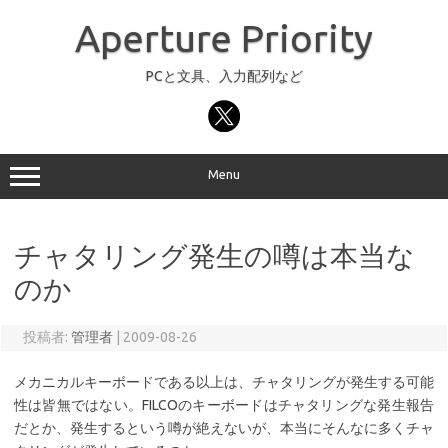
コ
ン
Aperture Priority
テ
ン
ツ
へ
PCと文具、入力配列など
ス
キ
ッ
プ
Menu
チャタリング発生の噂は本当な
のか
投稿者:
管理者
|
2009-08-26
メカニカルキーボードである以上は、チャタリングが発生する可能
性は皆無ではない。FILCOのキーボードはチャタリングな発生報告
だとか、発生するという噂が絶えないが、本当にそんなに多くチャ