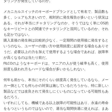
タリングが発生しているのか。
メカニカルスイッチのキーボードブランドとして有名で、製品数も
多く、シェアも大きいので、相対的に発生報告が多いという状況は
ある。それが本当にチャタリングなのか、そうではなく単にOS的
なキーリピートとの関連でチャタリングと混同しているのか、それ
も定かではない。
購入直後の発生例は比較的少なく、一定期間の使用後に発生すると
いうのなら、ユーザーの使い方や使用頻度に起因する場合もありそ
うだ。必要以上の力を加えて使用するような場合であれば、故障率
が高くなるのは当たり前だ。
FILCOのようなキーボードは、マニアの人が使う確率も高く、使用
頻度も扱われ方もハードな場合が多いかもしれない。
何年も前から、本当にそのくらい頻度高く発生しているなら、メー
カー側としても何らかの対策は施しているだろうから、特に新しい
製品などでは改良されて発生しにくいものになっている可能性もあ
るだろう。
いずれにしても、機械である以上故障の可能性はあり、永遠の寿命
をもつというものではないので、適当な期間快適に使えれば、まあ