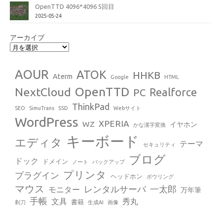
OpenTTD 4096*4096 5回目
2025-05-24
アーカイブ
AOUR
ATOK
HHKB
Aterm
Google
HTML
OpenTTD
NextCloud
Realforce
PC
ThinkPad
SEO
SimuTrans
SSD
Webサイト
WordPress
XPERIA
WZ
イヤホン
かな漢字変換
キーボード
エディタ
テーマ
セキュリティ
ブログ
ドック
ドメイン
ノート
バックアップ
プリンタ
プラグイン
ヘッドホン
ボウリング
マウス
レンタルサーバ
一太郎
モニター
万年筆
手帳
文具
秀丸
書籍
剃刀
生成AI
画像