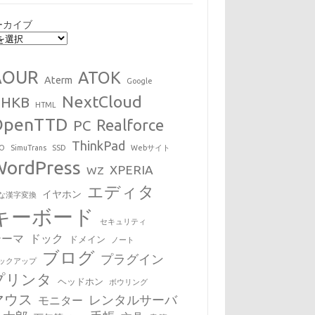
ーカイブ
AOUR
ATOK
Aterm
Google
NextCloud
HHKB
HTML
OpenTTD
Realforce
PC
ThinkPad
EO
SimuTrans
SSD
Webサイト
WordPress
XPERIA
WZ
エディタ
イヤホン
な漢字変換
キーボード
セキュリティ
テーマ
ドック
ドメイン
ノート
ブログ
プラグイン
ックアップ
プリンタ
ヘッドホン
ボウリング
マウス
レンタルサーバ
モニター