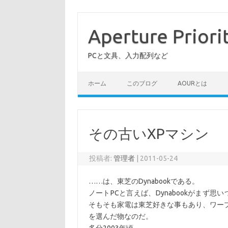
コ
ン
テ
Aperture Priori
ン
ツ
へ
PCと文具、入力配列など
ス
キ
ッ
プ
ホーム
このブログ
AOURとは
その古いXPマシン
投稿者:
管理者
|
2011-05-24
……は、東芝のDynabookである。
ノートPCと言えば、Dynabookがまず
そもそも家電は東芝好きな事もあり、ワープロ
を選んだ物なのだ。