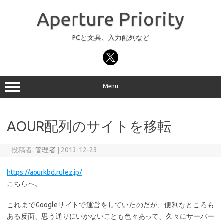
コ
ン
Aperture Priority
テ
ン
ツ
へ
PCと文具、入力配列など
ス
キ
ッ
プ
Menu
AOUR配列のサイトを移転
投稿者:
管理者
|
2013-12-23
https://aourkbd.rulez.jp/
こちらへ。
これまでGoogleサイトで運営をしていたのだが、便利なところも
ある反面、思う通りにいかないことも色々あって、久々にサーバー