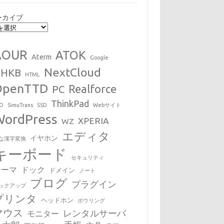
ーカイブ
AOUR
ATOK
Aterm
Google
NextCloud
HHKB
HTML
OpenTTD
Realforce
PC
ThinkPad
EO
SimuTrans
SSD
Webサイト
WordPress
XPERIA
WZ
エディタ
イヤホン
な漢字変換
キーボード
セキュリティ
テーマ
ドック
ドメイン
ノート
ブログ
プラグイン
ックアップ
プリンタ
ヘッドホン
ボウリング
マウス
レンタルサーバ
モニター