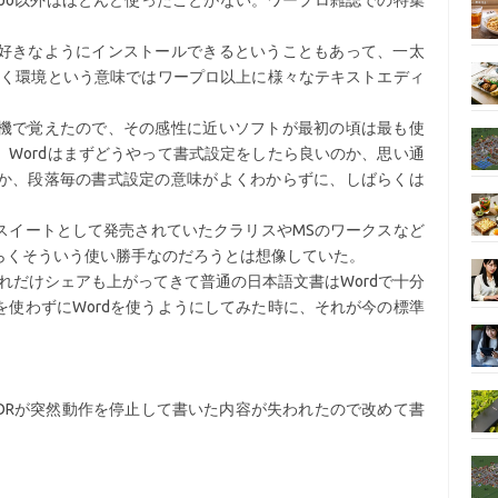
po以外はほとんど使ったことがない。ワープロ雑誌での特集
好きなようにインストールできるということもあって、一太
書く環境という意味ではワープロ以上に様々なテキストエディ
機で覚えたので、その感性に近いソフトが最初の頃は最も使
Wordはまずどうやって書式設定をしたら良いのか、思い通
か、段落毎の書式設定の意味がよくわからずに、しばらくは
スイートとして発売されていたクラリスやMSのワークスなど
らくそういう使い勝手なのだろうとは想像していた。
これだけシェアも上がってきて普通の日本語文書はWordで十分
使わずにWordを使うようにしてみた時に、それが今の標準
ITORが突然動作を停止して書いた内容が失われたので改めて書