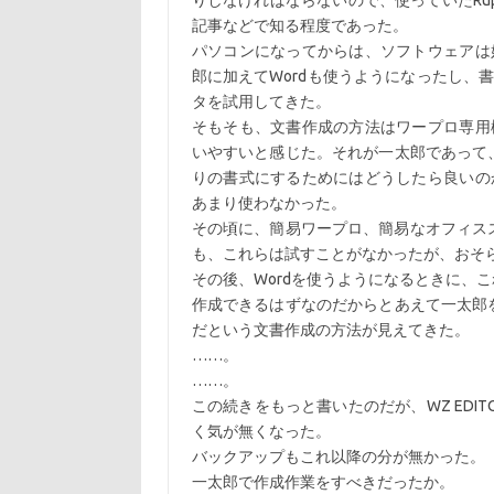
りしなければならないので、使っていたRu
記事などで知る程度であった。
パソコンになってからは、ソフトウェアは
郎に加えてWordも使うようになったし、
タを試用してきた。
そもそも、文書作成の方法はワープロ専用
いやすいと感じた。それが一太郎であって、
りの書式にするためにはどうしたら良いの
あまり使わなかった。
その頃に、簡易ワープロ、簡易なオフィス
も、これらは試すことがなかったが、おそ
その後、Wordを使うようになるときに、
作成できるはずなのだからとあえて一太郎を
だという文書作成の方法が見えてきた。
……。
……。
この続きをもっと書いたのだが、WZ ED
く気が無くなった。
バックアップもこれ以降の分が無かった。
一太郎で作成作業をすべきだったか。