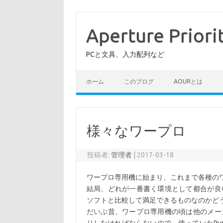
コ
ン
テ
Aperture Priori
ン
ツ
へ
PCと文具、入力配列など
ス
キ
ッ
プ
ホーム
このブログ
AOURとは
様々なワープロ
投稿者:
管理者
|
2017-03-18
ワープロ専用機に始まり、これまで各種の
結局、どれが一番書く環境として都合が良
ソフトと比較して満足できるものなのかど
だいぶ昔、ワープロ専用機の頃は他のメー