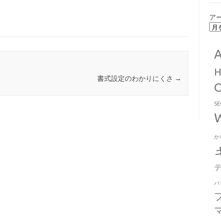
ア
書式設定のわかりにくさ
→
S
か
バ