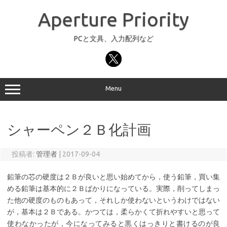
コ
ン
Aperture Priority
テ
ン
ツ
へ
PCと文具、入力配列など
ス
キ
ッ
プ
Menu
シャーペン２Ｂ化計画
投稿者:
管理者
|
2017-09-04
鉛筆の芯の硬度は２Ｂが良いと思い始めてから，使う鉛筆，買い集
める鉛筆は基本的に２Ｂばかりになっている。実際，削ってしまっ
た他の硬度のものもあって，それしか使わないというわけではない
が，基本は２Ｂである。かつては，柔らかくて折れやすいと思って
使わなかったが，今になってみると黒くはっきりと書けるのが良