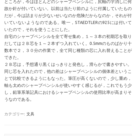
ところが，今はほとんどのシャープペンシルに，尻軸の字消しに何
故か針が付いていない。以前は当たり前のように付属していたもの
だが，今は詰まりが少ないせいなのか危険だからなのか，それが付
いていないようなのである。唯一，STAEDTLERの925には付いて
いたので，それを使うことにした。
自宅のシャープペンシルを全て寄せ集め，１～３本の初期芯を取り
だしては２Ｂ芯を１～２本ずつ入れていく。0.5mmのものばかり十
数本で２，３０分の作業で，全て同じ種類の芯に入れ替えることが
できた。
２Ｂ芯は，予想通り黒くはっきりと発色し，滑らかで書きやすい。
同じ芯を入れたので，他の差はシャープペンシルの個体差というこ
とで比較できるようにもなった。筆圧が高くないので，少し重め，
軸も太めのシャープペンシルが使いやすく感じるが，これでもう少
し，鉛筆系筆記具におけるシャープペンシルの使用比率が高まりそ
うなのである。
カテゴリー:
文具