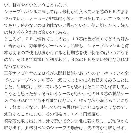
い。折れやすいということもない。
シャープペンシルに関しては，最初から入っている芯のＨＢのまま
使っていた。メーカーが標準的な芯として用意してくれているもの
であり，使わないのは勿体ないと思っていた。使い切ったら，好み
の替え芯を入れれば良いのである。
ところが，２Ｂに慣れてしまうと，ＨＢ芯は色が薄くてどうも好み
に合わない。万年筆やボールペン，鉛筆も，シャープペンシルも何
本もあるので使用頻度からすると初期芯を使い切るのはいつになる
のか。それまで我慢して初期芯２，３本のＨＢを使い続けなければ
ならないのか。
三菱ナノダイヤの２Ｂ芯が未開封状態であったので，持っている全
てのシャープペンシル芯を一気に同じものに入れ替えてみることに
した。初期芯は，空いているケースがあればそこにでも保管してお
こうとも思ったが，そういうケースがない。他のＨＢ芯の製品ケー
スに混ぜ込むことも不可能ではないが，様々な芯が混じることにな
り，好ましくない。持っていても再び使うことはなさそうなので，
処分することにした。芯の価格は，１本５円程度だ。
初期芯の取り出しは，針で突いてタンク側に芯を戻し，尻軸側から
取り出す。多機能ペンのシャープの場合は，先の方から取り出す。