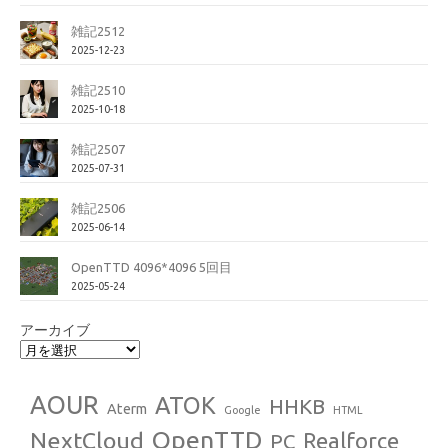
雑記2512
2025-12-23
雑記2510
2025-10-18
雑記2507
2025-07-31
雑記2506
2025-06-14
OpenTTD 4096*4096 5回目
2025-05-24
アーカイブ
AOUR
ATOK
HHKB
Aterm
Google
HTML
OpenTTD
NextCloud
Realforce
PC