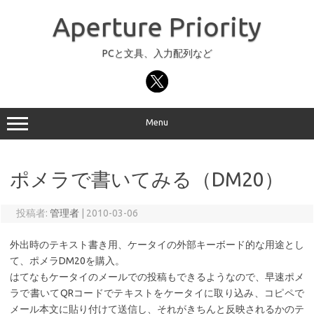
コ
ン
Aperture Priority
テ
ン
ツ
へ
PCと文具、入力配列など
ス
キ
ッ
プ
Menu
ポメラで書いてみる（DM20）
投稿者:
管理者
|
2010-03-06
外出時のテキスト書き用、ケータイの外部キーボード的な用途とし
て、ポメラDM20を購入。
はてなもケータイのメールでの投稿もできるようなので、早速ポメ
ラで書いてQRコードでテキストをケータイに取り込み、コピペで
メール本文に貼り付けて送信し、それがきちんと反映されるかのテ