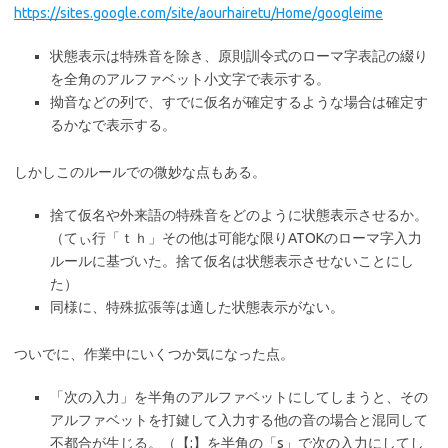
https://sites.google.com/site/aourhairetu/Home/googleime
状態表示は特殊音を除き、原則訓令式のローマ字表記の綴り
を全角のアルファベット小文字で表示する。
拗音などの列で、すでに仮名が確定するような場合は確定す
るかなで表示する。
しかしこのルールでの微妙な点もある。
捨て仮名や外来語の特殊音をどのように状態表示させるか。
（てぃ行「ｔｈ」その他は可能な限りATOKのローマ字入力
ルールに基づいた。捨て仮名は状態表示させないことにし
た）
同様に、特殊拡張等は適した状態表示がない。
ついでに、作業中にいくつか気になった点。
「次の入力」を半角のアルファベットにしてしまうと、その
アルファベットを打鍵して入力する他の音の場合と混同して
不都合が生じる。（【;】を半角の「s」で次の入力にしてし