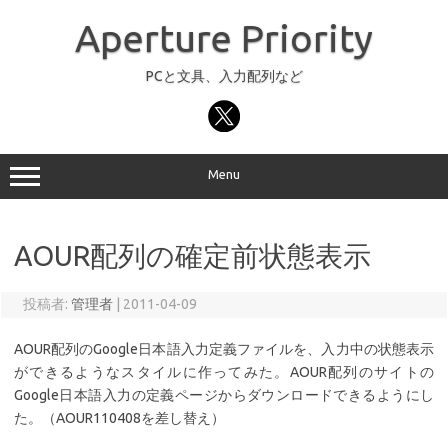
コ
ン
Aperture Priority
テ
ン
ツ
へ
PCと文具、入力配列など
ス
キ
ッ
プ
Menu
AOUR配列の確定前状態表示
投稿者:
管理者
|
2011-04-09
AOUR配列のGoogle日本語入力定義ファイルを、入力中の状態表示
ができるようなスタイルに作ってみた。AOUR配列のサイトの
Google日本語入力の定義ページからダウンロードできるようにし
た。（AOUR110408を差し替え）