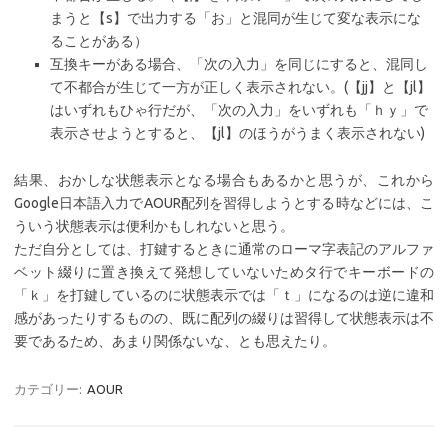
まうと【s】で出力する「お」と混同が生じて変な表示にな
ることがある）
互換キーがある場合、「次の入力」を同じにすると、混同し
て不都合が生じて一方が正しく表示されない。(【jj】と【jl】
はいずれもひゃ行だが、「次の入力」をいずれも「ｈｙ」で
表示させようとすると、【jl】のほうがうまく表示されない)
結果、おかしな状態表示となる場合もあるかと思うが、これから
Google日本語入力でAOUR配列を習得しようとする時などには、こ
ういう状態表示は便利かもしれないと思う。
ただ自分としては、打鍵するときに通常のローマ字表記のアルファ
ベット綴りに置き換えて発想していないためタ行でキーボードの
「ｋ」を打鍵しているのに状態表示では「ｔ」になるのは逆に違和
感があったりするものの、既に配列の綴りは習得して状態表示は不
要であるため、あまり関係ないな、とも思えたり。
カテゴリー:
AOUR