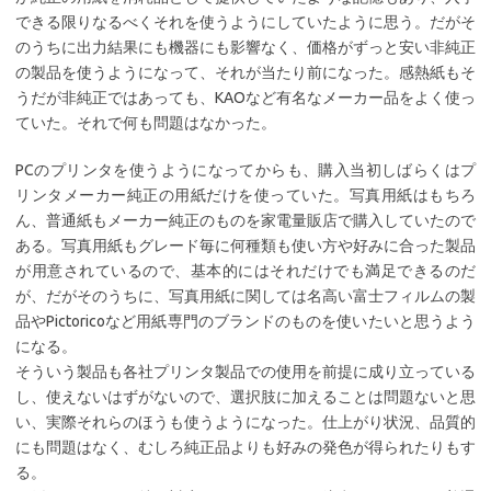
できる限りなるべくそれを使うようにしていたように思う。だがそ
のうちに出力結果にも機器にも影響なく、価格がずっと安い非純正
の製品を使うようになって、それが当たり前になった。感熱紙もそ
うだが非純正ではあっても、KAOなど有名なメーカー品をよく使っ
ていた。それで何も問題はなかった。
PCのプリンタを使うようになってからも、購入当初しばらくはプ
リンタメーカー純正の用紙だけを使っていた。写真用紙はもちろ
ん、普通紙もメーカー純正のものを家電量販店で購入していたので
ある。写真用紙もグレード毎に何種類も使い方や好みに合った製品
が用意されているので、基本的にはそれだけでも満足できるのだ
が、だがそのうちに、写真用紙に関しては名高い富士フィルムの製
品やPictoricoなど用紙専門のブランドのものを使いたいと思うよう
になる。
そういう製品も各社プリンタ製品での使用を前提に成り立っている
し、使えないはずがないので、選択肢に加えることは問題ないと思
い、実際それらのほうも使うようになった。仕上がり状況、品質的
にも問題はなく、むしろ純正品よりも好みの発色が得られたりもす
る。