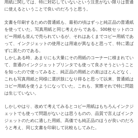
用紙に関しては、特に対応していないという注意がない限りは普通
に使えるということで良いのだろうと思う。
文書を印刷するための普通紙も、最初の頃はずっと純正品の普通紙
を使っていた。写真用紙と同じ考えからである。500枚セットのコ
ピー用紙も並んで売られているが、それはあくまでコピー用紙であ
って、インクジェットの使用とは用途が異なると思って、特に選ば
ずに居たのである。
しかしある時、あまりにも大量にその用紙のコーナーに積まれてい
て、普通のインクジェットプリンタでも使って良さそうということ
を知ったので使ってみると、純正品の用紙との差はほとんどなく、
これも写真用紙と同様に選択肢になり得ると思って以来、普通紙は
コピー用紙を使うようになっていた。これも、実際それで特に問題
は生じていない。
しかしやはり、改めて考えてみるとコピー用紙はもちろんインクジ
ェットでも使って問題がないとは思うものの、品質で言えばインク
ジェットのために適した用紙、高価でも純正品のほうが良いのだろ
うと考え、同じ文書を印刷して比較もしてみた。