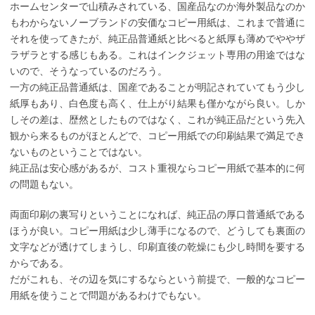
ホームセンターで山積みされている、国産品なのか海外製品なのか
もわからないノーブランドの安価なコピー用紙は、これまで普通に
それを使ってきたが、純正品普通紙と比べると紙厚も薄めでややザ
ラザラとする感じもある。これはインクジェット専用の用途ではな
いので、そうなっているのだろう。
一方の純正品普通紙は、国産であることが明記されていてもう少し
紙厚もあり、白色度も高く、仕上がり結果も僅かながら良い。しか
しその差は、歴然としたものではなく、これが純正品だという先入
観から来るものがほとんどで、コピー用紙での印刷結果で満足でき
ないものということではない。
純正品は安心感があるが、コスト重視ならコピー用紙で基本的に何
の問題もない。
両面印刷の裏写りということになれば、純正品の厚口普通紙である
ほうが良い。コピー用紙は少し薄手になるので、どうしても裏面の
文字などが透けてしまうし、印刷直後の乾燥にも少し時間を要する
からである。
だがこれも、その辺を気にするならという前提で、一般的なコピー
用紙を使うことで問題があるわけでもない。