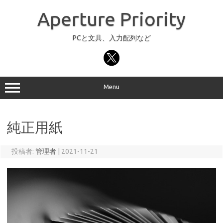
コ
ン
Aperture Priority
テ
ン
ツ
へ
PCと文具、入力配列など
ス
キ
ッ
プ
Menu
純正用紙
投稿者:
管理者
|
2021-11-21