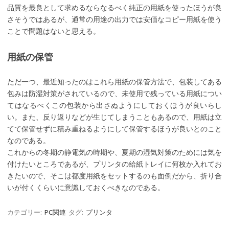
品質を最良として求めるならなるべく純正の用紙を使ったほうが良
さそうではあるが、通常の用途の出力では安価なコピー用紙を使う
ことで問題はないと思える。
用紙の保管
ただ一つ、最近知ったのはこれら用紙の保管方法で、包装してある
包みは防湿対策がされているので、未使用で残っている用紙につい
てはなるべくこの包装から出さぬようにしておくほうが良いらし
い。また、反り返りなどが生じてしまうこともあるので、用紙は立
てて保管せずに積み重ねるようにして保管するほうが良いとのこと
なのである。
これからの冬期の静電気の時期や、夏期の湿気対策のためには気を
付けたいところであるが、プリンタの給紙トレイに何枚か入れてお
きたいので、そこは都度用紙をセットするのも面倒だから、折り合
いが付くくらいに意識しておくべきなのである。
カテゴリー:
PC関連
タグ:
プリンタ