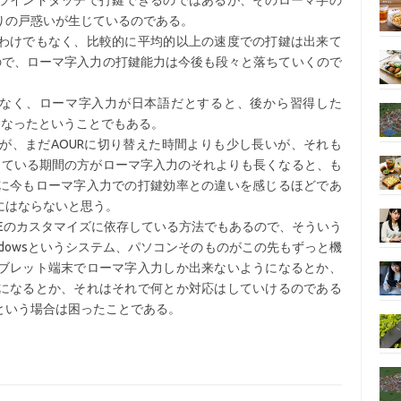
ラインドタッチで打鍵できるのではあるが、そのローマ字の
りの戸惑いが生じているのである。
わけでもなく、比較的に平均的以上の速度での打鍵は出来て
ので、ローマ字入力の打鍵能力は今後も段々と落ちていくので
はなく、ローマ字入力が日本語だとすると、後から習得した
になったということでもある。
が、まだAOURに切り替えた時間よりも少し長いが、それも
している期間の方がローマ字入力のそれよりも長くなると、も
に今もローマ字入力での打鍵効率との違いを感じるほどであ
にはならないと思う。
IMEのカスタマイズに依存している方法でもあるので、そういう
ndowsというシステム、パソコンそのものがこの先もずっと機
ブレット端末でローマ字入力しか出来ないようになるとか、
になるとか、それはそれで何とか対応はしていけるのである
という場合は困ったことである。