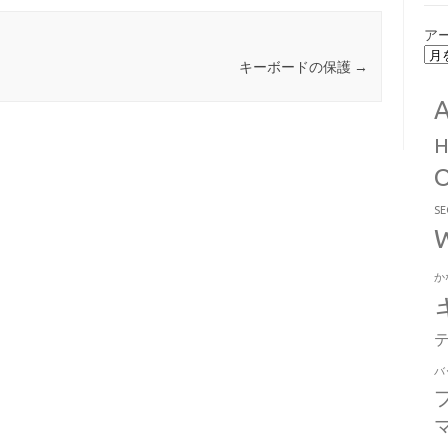
ア
キーボードの保護
→
S
か
バ