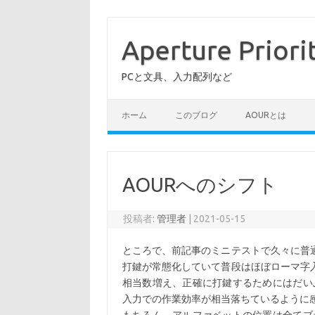
コ
ン
テ
Aperture Priori
ン
ツ
へ
PCと文具、入力配列など
ス
キ
ッ
プ
ホーム
このブログ
AOURとは
AOURへのシフト
投稿者:
管理者
|
2021-05-15
ところで、前記事のミニテストで久々に普通
打鍵が常態化していて普段はほぼローマ字入
相当数増え、正確に打鍵するためにはだい
入力での作業効率が相当落ちているように