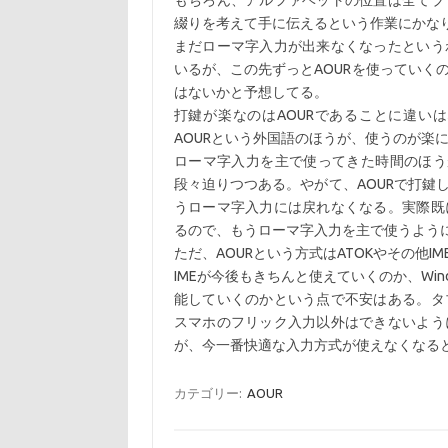
もちろん、アルファベットの位置は全てブ
綴りを考えて手に伝えるという作業にかな
まだローマ字入力が出来なくなったという
いるが、この先ずっとAOURを使っていく
はないかと予想してる。
打鍵が楽なのはAOURであることに違い
AOURという外国語のほうが、使うのが楽
ローマ字入力を主で使ってきた時間のほう
段々迫りつつある。やがて、AOURで打鍵
うローマ字入力には戻れなくなる。実際既
るので、もうローマ字入力を主で使うよう
ただ、AOURという方式はATOKやその他
IMEが今後もきちんと使えていくのか、Wi
能していくのかという点で不安はある。タ
スマホのフリック入力以外はできないよう
が、今一番快適な入力方式が使えなくなる
カテゴリー:
AOUR