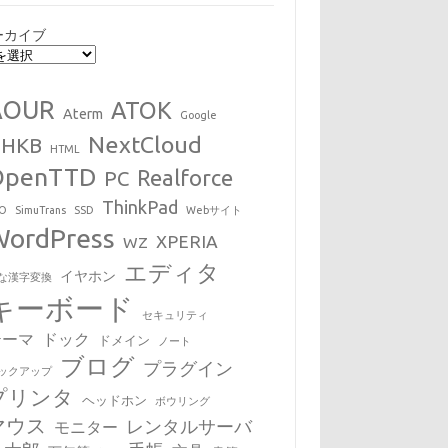
ーカイブ
AOUR
ATOK
Aterm
Google
NextCloud
HHKB
HTML
OpenTTD
Realforce
PC
ThinkPad
EO
SimuTrans
SSD
Webサイト
WordPress
XPERIA
WZ
エディタ
イヤホン
な漢字変換
キーボード
セキュリティ
テーマ
ドック
ドメイン
ノート
ブログ
プラグイン
ックアップ
プリンタ
ヘッドホン
ボウリング
マウス
レンタルサーバ
モニター