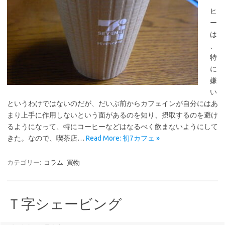
ヒ
ー
は
、
特
に
嫌
い
というわけではないのだが、だいぶ前からカフェインが自分にはあ
まり上手に作用しないという面があるのを知り、摂取するのを避け
るようになって、特にコーヒーなどはなるべく飲まないようにして
きた。なので、喫茶店…
Read More: 初7カフェ »
カテゴリー:
コラム
買物
Ｔ字シェービング