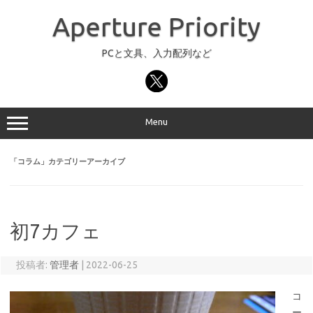
コ
ン
Aperture Priority
テ
ン
ツ
へ
PCと文具、入力配列など
ス
キ
ッ
プ
Menu
「
コラム
」カテゴリーアーカイブ
初7カフェ
投稿者:
管理者
|
2022-06-25
コ
ー