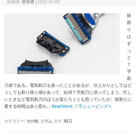
投稿者:
管理者
|
2022-05-03
髭
剃
り
は
ず
っ
と
Ｔ
字
剃
刀派である。電気剃刀も使ったことがあるが、仕上がりとしてはど
うしても剃り残り感があって、結局Ｔ字剃刀に戻ってしまう。忙し
いときなど電気剃刀のほうが楽だろうとも思っていたが、髭剃りに
要する時間は余り変わ…
Read More: Ｔ字シェービング »
カテゴリー:
その他
コラム
タグ:
剃刀