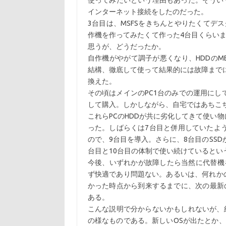
使ってみたいという理由もあった。そうい
インターネット接続をしたのだった。
3台目は、MSFSをきちんとやりたくてデ
作機を作ってみたくて作った4台目くらい
思うが、どうだったか。
自作機がやがて調子が悪くなり、HDDのM
結構、徹底して使って結果的には故障まで
換えた。
その頃はメインのPC1台のみでの運用にし
して購入。しかしながら、自宅ではあちこ
これらPCのHDDが共に劣化してきて使い
った。しばらくは7台目と併用していたよ
ので、9台目を導入。さらに、8台目のSS
台目と10台目の体制で使い続けているとい
今後、いずれかが故障したら当然に代替機
ず快適であり問題ない。あるいは、何れか
かった時点から到来するまでに、次の最新
ある。
こんな説明で分からないかもしれないが、
の様なものである。新しいOSが出たとか