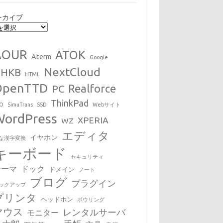
ーカイブ
AOUR
ATOK
Aterm
Google
NextCloud
HHKB
HTML
OpenTTD
Realforce
PC
ThinkPad
EO
SimuTrans
SSD
Webサイト
WordPress
XPERIA
WZ
エディタ
イヤホン
な漢字変換
キーボード
セキュリティ
テーマ
ドック
ドメイン
ノート
ブログ
プラグイン
ックアップ
プリンタ
ヘッドホン
ボウリング
マウス
レンタルサーバ
モニター