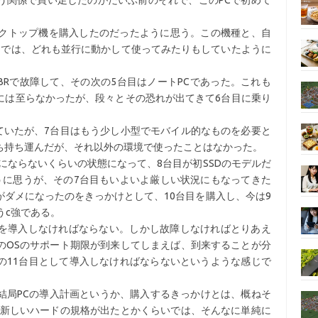
う関係で買い足したのがだいぶ前のそれで、このPCで初めて
スクトップ機を購入したのだったように思う。この機種と、自
までは、どれも並行に動かして使ってみたりもしていたように
BRで故障して、その次の5台目はノートPCであった。これも
には至らなかったが、段々とその恐れが出てきて6台目に乗り
ていたが、7台目はもう少し小型でモバイル的なものを必要と
ち持ち運んだが、それ以外の環境で使ったことはなかった。
物にならないくらいの状態になって、8台目が初SSDのモデルだ
うに思うが、その7台目もいよいよ厳しい状況にもなってきた
Dがダメになったのをきっかけとして、10台目を購入し、今は9
うc強である。
を導入しなければならない。しかし故障しなければとりあえ
のOSのサポート期限が到来してしまえば、到来することが分
の11台目として導入しなければならないというような感じで
結局PCの導入計画というか、購入するきっかけとは、概ねそ
、新しいハードの規格が出たとかくらいでは、そんなに単純に