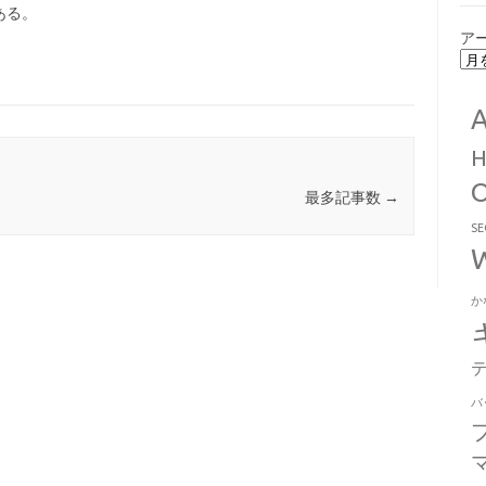
ある。
ア
最多記事数
→
S
か
バ