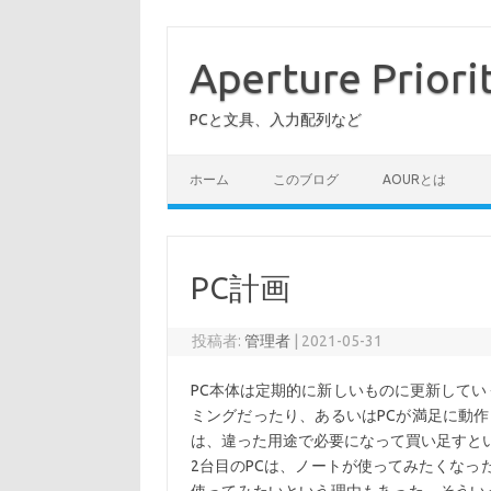
コ
ン
テ
Aperture Priori
ン
ツ
へ
PCと文具、入力配列など
ス
キ
ッ
プ
ホーム
このブログ
AOURとは
PC計画
投稿者:
管理者
|
2021-05-31
PC本体は定期的に新しいものに更新してい
ミングだったり、あるいはPCが満足に動
は、違った用途で必要になって買い足すと
2台目のPCは、ノートが使ってみたくなった