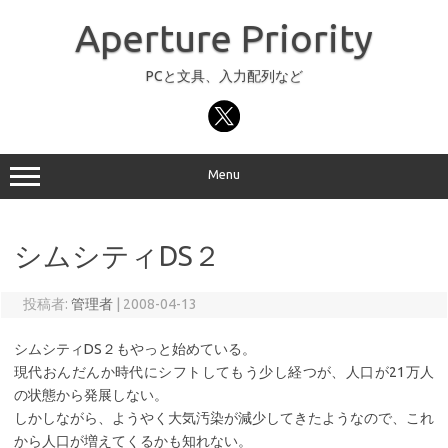
コ
ン
Aperture Priority
テ
ン
ツ
へ
PCと文具、入力配列など
ス
キ
ッ
プ
Menu
シムシティDS２
投稿者:
管理者
|
2008-04-13
シムシティDS２もやっと始めている。
現代おんだんか時代にシフトしてもう少し経つが、人口が21万人
の状態から発展しない。
しかしながら、ようやく大気汚染が減少してきたようなので、これ
から人口が増えてくるかも知れない。