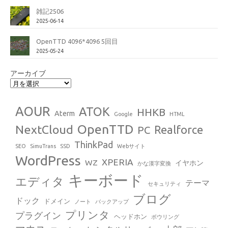
雑記2506
2025-06-14
OpenTTD 4096*4096 5回目
2025-05-24
アーカイブ
AOUR
ATOK
HHKB
Aterm
Google
HTML
OpenTTD
NextCloud
Realforce
PC
ThinkPad
SEO
SimuTrans
SSD
Webサイト
WordPress
XPERIA
WZ
イヤホン
かな漢字変換
キーボード
エディタ
テーマ
セキュリティ
ブログ
ドック
ドメイン
ノート
バックアップ
プリンタ
プラグイン
ヘッドホン
ボウリング