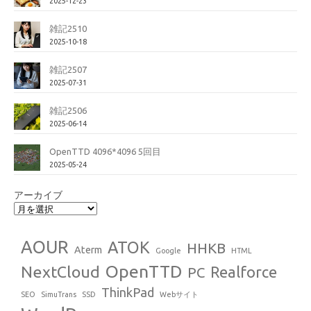
2025-12-23
雑記2510
2025-10-18
雑記2507
2025-07-31
雑記2506
2025-06-14
OpenTTD 4096*4096 5回目
2025-05-24
アーカイブ
AOUR
ATOK
HHKB
Aterm
Google
HTML
OpenTTD
NextCloud
Realforce
PC
ThinkPad
SEO
SimuTrans
SSD
Webサイト