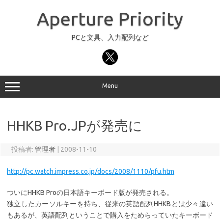
コ
ン
Aperture Priority
テ
ン
ツ
へ
PCと文具、入力配列など
ス
キ
ッ
プ
Menu
HHKB Pro.JPが発売に
投稿者:
管理者
|
2008-11-10
http://pc.watch.impress.co.jp/docs/2008/1110/pfu.htm
ついにHHKB Proの日本語キーボード版が発売される。
独立したカーソルキーを持ち、従来の英語配列HHKBとは少々違い
もあるが、英語配列ということで購入をためらっていたキーボード