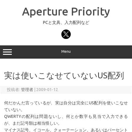
コ
ン
Aperture Priority
テ
ン
ツ
へ
PCと文具、入力配列など
ス
キ
ッ
プ
Menu
実は使いこなせていないUS配列
投稿者:
管理者
|
2009-01-12
何だかんだ言っているが、実は自分は完全にUS配列を使いこなせ
ていない。
QWERTYの配列は問題ないし、何とか数字も見当で入力できる
が、まだ記号類は相当怪しい。
マイナス記号、イコール、クォーテーション、あるいはパーセント