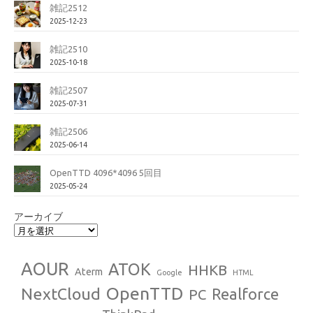
雑記2512
2025-12-23
雑記2510
2025-10-18
雑記2507
2025-07-31
雑記2506
2025-06-14
OpenTTD 4096*4096 5回目
2025-05-24
アーカイブ
AOUR
ATOK
HHKB
Aterm
Google
HTML
OpenTTD
NextCloud
Realforce
PC