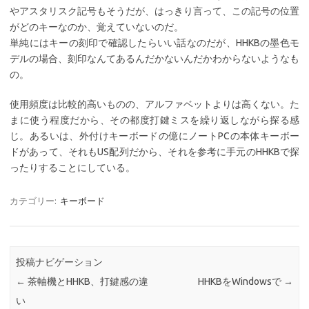
やアスタリスク記号もそうだが、はっきり言って、この記号の位置
がどのキーなのか、覚えていないのだ。
単純にはキーの刻印で確認したらいい話なのだが、HHKBの墨色モ
デルの場合、刻印なんてあるんだかないんだかわからないようなも
の。
使用頻度は比較的高いものの、アルファベットよりは高くない。た
まに使う程度だから、その都度打鍵ミスを繰り返しながら探る感
じ。あるいは、外付けキーボードの億にノートPCの本体キーボー
ドがあって、それもUS配列だから、それを参考に手元のHHKBで探
ったりすることにしている。
カテゴリー:
キーボード
投稿ナビゲーション
←
茶軸機とHHKB、打鍵感の違
HHKBをWindowsで
→
い