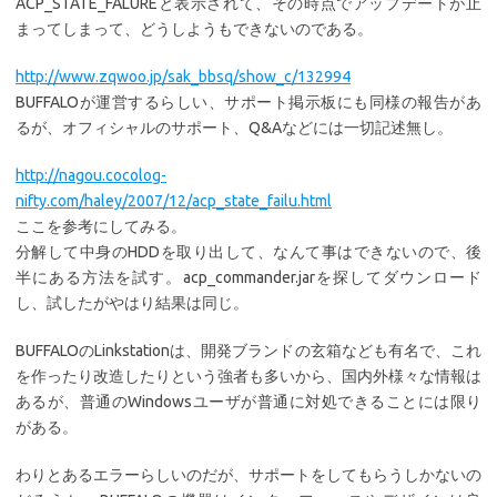
ACP_STATE_FALUREと表示されて、その時点でアップデートが止
まってしまって、どうしようもできないのである。
http://www.zqwoo.jp/sak_bbsq/show_c/132994
BUFFALOが運営するらしい、サポート掲示板にも同様の報告があ
るが、オフィシャルのサポート、Q&Aなどには一切記述無し。
http://nagou.cocolog-
nifty.com/haley/2007/12/acp_state_failu.html
ここを参考にしてみる。
分解して中身のHDDを取り出して、なんて事はできないので、後
半にある方法を試す。acp_commander.jarを探してダウンロード
し、試したがやはり結果は同じ。
BUFFALOのLinkstationは、開発ブランドの玄箱なども有名で、これ
を作ったり改造したりという強者も多いから、国内外様々な情報は
あるが、普通のWindowsユーザが普通に対処できることには限り
がある。
わりとあるエラーらしいのだが、サポートをしてもらうしかないの