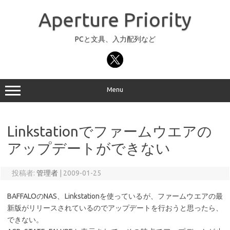
コ
ン
Aperture Priority
テ
ン
ツ
へ
PCと文具、入力配列など
ス
キ
ッ
プ
Menu
Linkstationでファームウエアの
アップデートができない
投稿者:
管理者
|
2009-01-25
BAFFALOのNAS、Linkstationを使っているが、ファームウエアの最
新版がリリースされているのでアップデートを行おうと思ったら、
できない。