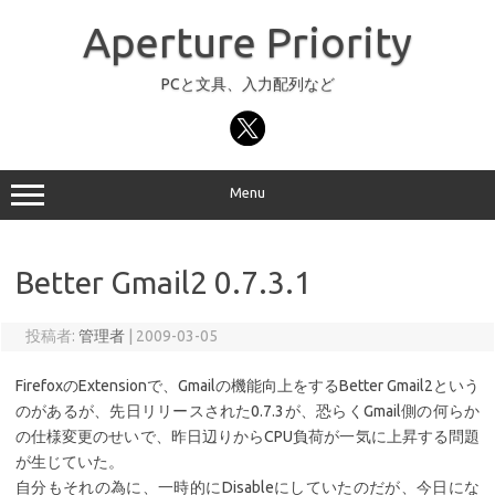
コ
ン
Aperture Priority
テ
ン
ツ
へ
PCと文具、入力配列など
ス
キ
ッ
プ
Menu
Better Gmail2 0.7.3.1
投稿者:
管理者
|
2009-03-05
FirefoxのExtensionで、Gmailの機能向上をするBetter Gmail2という
のがあるが、先日リリースされた0.7.3が、恐らくGmail側の何らか
の仕様変更のせいで、昨日辺りからCPU負荷が一気に上昇する問題
が生じていた。
自分もそれの為に、一時的にDisableにしていたのだが、今日にな